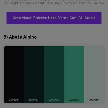
con highlight verde desaturato, layout pronto stampa --ar 3:4
Crea Visual Palette Nero-Verde Con L’AI Gratis
9) Abete Alpino