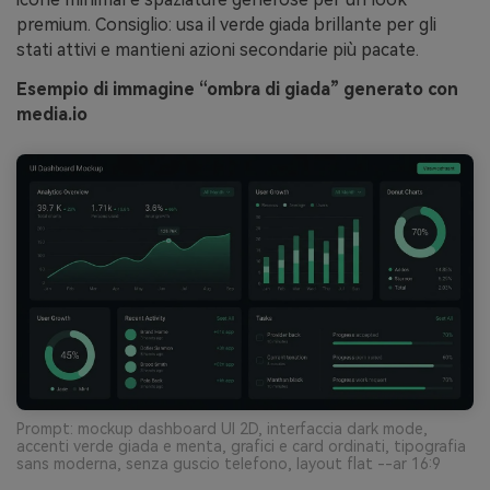
premium. Consiglio: usa il verde giada brillante per gli
stati attivi e mantieni azioni secondarie più pacate.
Esempio di immagine “ombra di giada” generato con
media.io
Prompt: mockup dashboard UI 2D, interfaccia dark mode,
accenti verde giada e menta, grafici e card ordinati, tipografia
sans moderna, senza guscio telefono, layout flat --ar 16:9