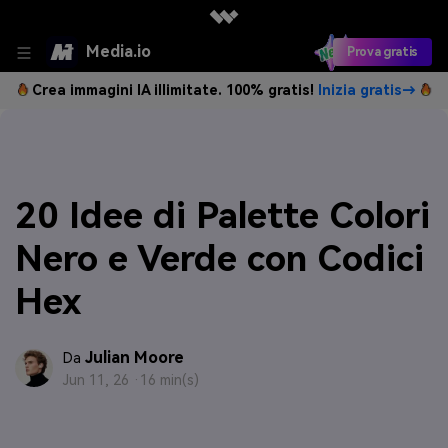
Media.io
Prova gratis
Crea immagini IA illimitate. 100% gratis!
Inizia gratis→
20 Idee di Palette Colori
Nero e Verde con Codici
Hex
Julian Moore
Da
Jun 11, 26 ·
16 min(s)