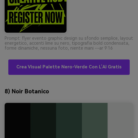
Prompt: flyer evento graphic design su sfondo semplice, layout
energetico, accenti lime su nero, tipografia bold condensata,
forme dinamiche, nessuna foto, niente mani --ar 9:16
Crea Visual Palette Nero-Verde Con L’AI Gratis
8) Noir Botanico