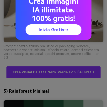
Crea immagini
IA illimitate.
100% gratis!
Inizia Gratis→
Prompt: scatto studio realistico di packaging skincare,
boccette e vasetti minimal, sfondo chiaro, accenti etichetta
verde eucalipto, materiali opachi premium, ombre soffici --ar
3:2
Crea Visual Palette Nero-Verde Con L’AI Gratis
5) Rainforest Minimal