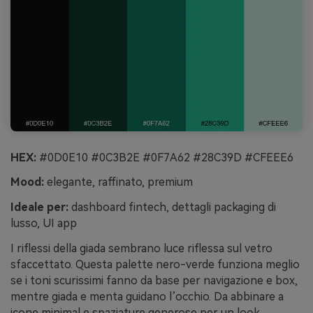
HEX:
#0D0E10 #0C3B2E #0F7A62 #28C39D #CFEEE6
Mood:
elegante, raffinato, premium
Ideale per:
dashboard fintech, dettagli packaging di
lusso, UI app
I riflessi della giada sembrano luce riflessa sul vetro
sfaccettato. Questa palette nero-verde funziona meglio
se i toni scurissimi fanno da base per navigazione e box,
mentre giada e menta guidano l’occhio. Da abbinare a
icone minimal e spaziature generose per un look