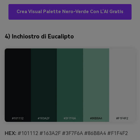
Crea Visual Palette Nero-Verde Con L’AI Gratis
4) Inchiostro di Eucalipto
HEX:
#101112 #163A2F #3F7F6A #86B8A4 #F1F4F2