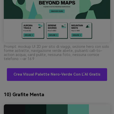
Prompt: mockup UI 2D per sito di viaggi, sezione hero con solo
forme astratte, navigazione verde abete, pulsanti call-to-
action acqua, card pulite, nessuna foto, nessuna cornice
telefono --ar 16:9
Crea Visual Palette Nero-Verde Con L’AI Gratis
10) Grafite Menta