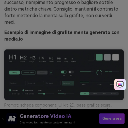
successo, riempimento progresso o bagliore sottile
dietro metriche chiave. Consiglio: mantieni il contrasto
forte mettendo la menta sulla grafite, non sui verdi
medi.
Esempio di immagine di grafite menta generato con
media.io
Prompt: scheda componenti UI kit 2D, base grafite scura,
accenti menta per toggle e barre di progresso, spaziatura
pulita, tipografia moderna sans, nessuna cornice telefono --ar
Generatore Video IA
Genera ora
21:9
Crea video facilmente da testo o immagini