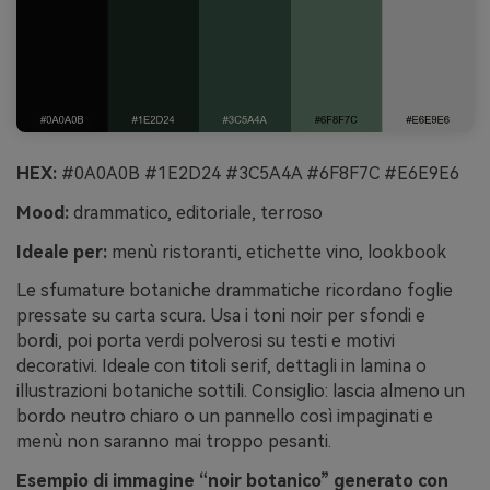
HEX:
#0A0A0B #1E2D24 #3C5A4A #6F8F7C #E6E9E6
Mood:
drammatico, editoriale, terroso
Ideale per:
menù ristoranti, etichette vino, lookbook
Le sfumature botaniche drammatiche ricordano foglie
pressate su carta scura. Usa i toni noir per sfondi e
bordi, poi porta verdi polverosi su testi e motivi
decorativi. Ideale con titoli serif, dettagli in lamina o
illustrazioni botaniche sottili. Consiglio: lascia almeno un
bordo neutro chiaro o un pannello così impaginati e
menù non saranno mai troppo pesanti.
Esempio di immagine “noir botanico” generato con