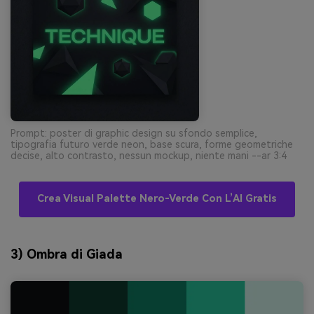
Prompt: poster di graphic design su sfondo semplice,
tipografia futuro verde neon, base scura, forme geometriche
decise, alto contrasto, nessun mockup, niente mani --ar 3:4
Crea Visual Palette Nero-Verde Con L’AI Gratis
3) Ombra di Giada