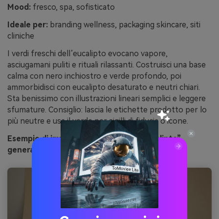
Mood:
fresco, spa, sofisticato
Ideale per:
branding wellness, packaging skincare, siti
cliniche
I verdi freschi dell’eucalipto evocano vapore,
asciugamani puliti e rituali rilassanti. Costruisci una base
calma con nero inchiostro e verde profondo, poi
ammorbidisci con eucalipto desaturato e neutri chiari.
Sta benissimo con illustrazioni lineari semplici e leggere
sfumature. Consiglio: lascia le etichette prodotto per lo
più neutre e usa il verde per sigilli di fiducia o icone.
Esempio di immagine “inchiostro di eucalipto”
generato con media.io