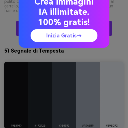
Crea immagini
pulito con galleria prodotto, prezzo, pulsante aggiungi al
carrello, sezione recensioni, tipografia minimalista, nessun
IA illimitate.
frame dispositivo --ar 16:9
100% gratis!
Crea Visual Nero-Grigio Con L’IA Gratis
Inizia Gratis→
5) Segnale di Tempesta