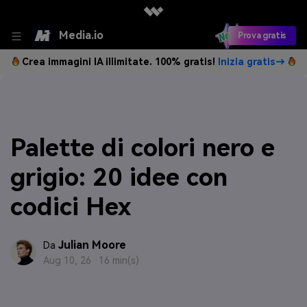
Media.io
Prova gratis
Crea immagini IA illimitate. 100% gratis!
Inizia gratis→
Palette di colori nero e
grigio: 20 idee con
codici Hex
Julian Moore
Da
Aug 10, 26 ·
16 min(s)