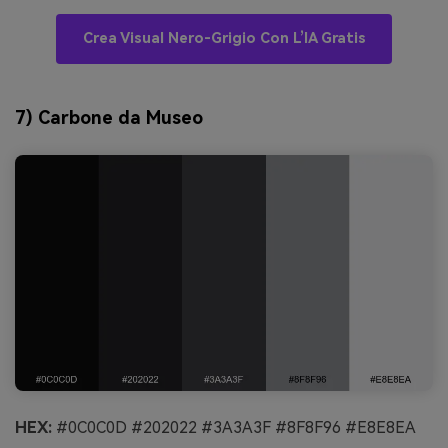
Crea Visual Nero-Grigio Con L’IA Gratis
7) Carbone da Museo
HEX:
#0C0C0D #202022 #3A3A3F #8F8F96 #E8E8EA