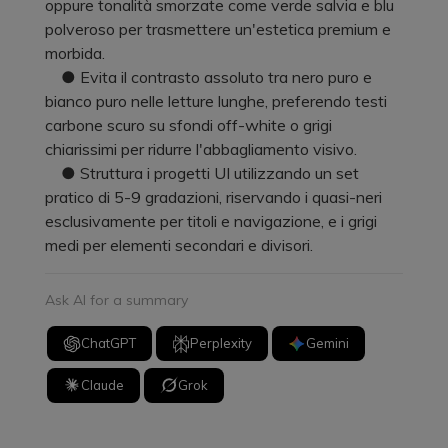
oppure tonalità smorzate come verde salvia e blu
polveroso per trasmettere un'estetica premium e
morbida.
● Evita il contrasto assoluto tra nero puro e
bianco puro nelle letture lunghe, preferendo testi
carbone scuro su sfondi off-white o grigi
chiarissimi per ridurre l'abbagliamento visivo.
● Struttura i progetti UI utilizzando un set
pratico di 5-9 gradazioni, riservando i quasi-neri
esclusivamente per titoli e navigazione, e i grigi
medi per elementi secondari e divisori.
Ask AI for a summary
ChatGPT
Perplexity
Gemini
Claude
Grok