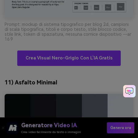
Prompt: mockup di sistema tipografico per blog 2d, campioni
di scala tipografica, titoli e corpo testo, stile blocco codice,
stile link, token di spaziatura, nessuna cornice dispositivo --ar
16:9
Crea Visual Nero-Grigio Con L’IA Gratis
11) Asfalto Minimal
Generatore Video IA
Genera ora
Crea video facilmente da testo o immagini