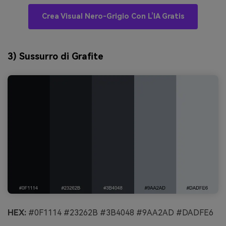
Crea Visual Nero-Grigio Con L’IA Gratis
3) Sussurro di Grafite
HEX:
#0F1114 #23262B #3B4048 #9AA2AD #DADFE6