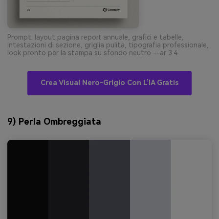
Prompt: layout pagina report annuale, grafici e tabelle,
intestazioni di sezione, griglia pulita, tipografia professionale,
look pronto per la stampa su sfondo neutro --ar 3:4
Crea Visual Nero-Grigio Con L’IA Gratis
9) Perla Ombreggiata