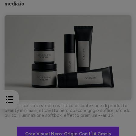
media.io
Prompt: scatto in studio realistico di confezione di prodotto
beauty minimale, etichetta nero opaco e grigio soffice, sfondo
pulito, illuminazione softbox, effetto premium --ar 3:2
Crea Visual Nero-Grigio Con L’IA Gratis