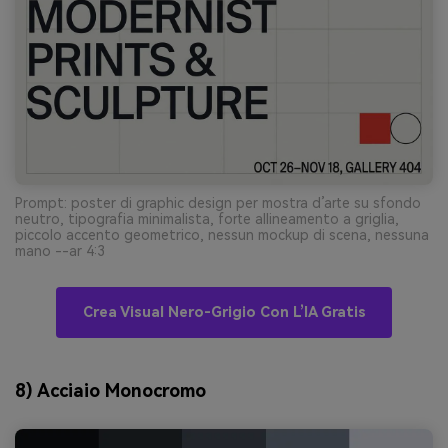
Prompt: poster di graphic design per mostra d’arte su sfondo
neutro, tipografia minimalista, forte allineamento a griglia,
piccolo accento geometrico, nessun mockup di scena, nessuna
mano --ar 4:3
Crea Visual Nero-Grigio Con L’IA Gratis
8) Acciaio Monocromo