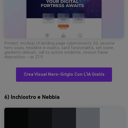
Prompt: mockup UI landing page cybersecurity 2d, sezione
hero scura, headline in risalto, card funzionalità, set icone,
gradienti delicati, call to action evidente, nessun frame
dispositivo --ar 21:9
Crea Visual Nero-Grigio Con L’IA Gratis
6) Inchiostro e Nebbia