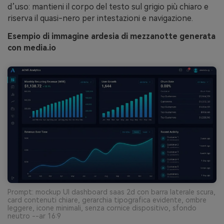
d’uso: mantieni il corpo del testo sul grigio più chiaro e
riserva il quasi-nero per intestazioni e navigazione.
Esempio di immagine ardesia di mezzanotte generata
con media.io
Prompt: mockup UI dashboard saas 2d con barra laterale scura,
card contenuti chiare, gerarchia tipografica evidente, ombre
leggere, icone minimali, senza cornice dispositivo, sfondo
neutro --ar 16:9