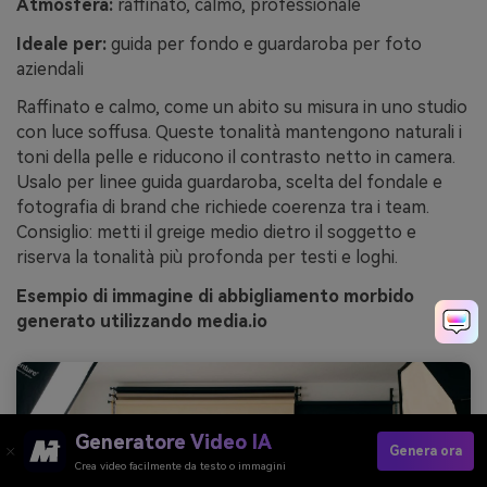
Atmosfera:
raffinato, calmo, professionale
Ideale per:
guida per fondo e guardaroba per foto
aziendali
Raffinato e calmo, come un abito su misura in uno studio
con luce soffusa. Queste tonalità mantengono naturali i
toni della pelle e riducono il contrasto netto in camera.
Usalo per linee guida guardaroba, scelta del fondale e
fotografia di brand che richiede coerenza tra i team.
Consiglio: metti il greige medio dietro il soggetto e
riserva la tonalità più profonda per testi e loghi.
Esempio di immagine di abbigliamento morbido
generato utilizzando media.io
Generatore Video IA
Genera ora
Crea video facilmente da testo o immagini