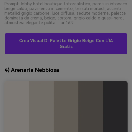
Prompt: lobby hotel boutique fotorealistica, pareti in intonaco
beige caldo, pavimento in cemento, tessuti morbidi, accenti
metallici grigio carbone, luce diffusa, sedute moderne, palette
dominata da crema, beige, tortora, grigio caldo e quasi-nero,
atmosfera elegante pulita --ar 16:9
Crea Visual Di Palette Grigio Beige Con L’IA
Gratis
4) Arenaria Nebbiosa