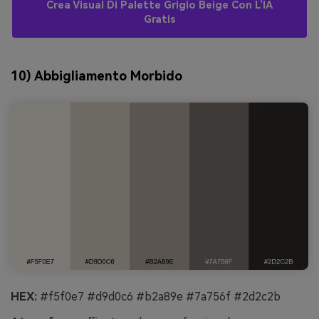
Crea Visual Di Palette Grigio Beige Con L’IA
Gratis
10) Abbigliamento Morbido
HEX:
#f5f0e7 #d9d0c6 #b2a89e #7a756f #2d2c2b