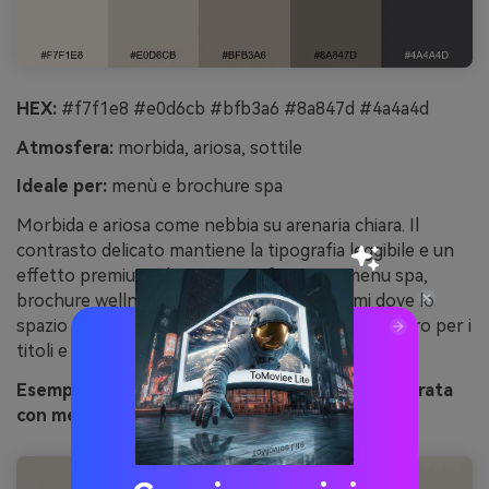
HEX:
#f7f1e8 #e0d6cb #bfb3a6 #8a847d #4a4a4d
Atmosfera:
morbida, ariosa, sottile
Ideale per:
menù e brochure spa
Morbida e ariosa come nebbia su arenaria chiara. Il
contrasto delicato mantiene la tipografia leggibile e un
effetto premium rilassante. Perfetta per menu spa,
brochure wellness e branding di servizi calmi dove lo
spazio bianco conta. Consiglio: usa il grigio più scuro per i
titoli e il crema più chiaro per i margini generosi.
Esempio di immagine di arenaria nebbiosa generata
con media.io