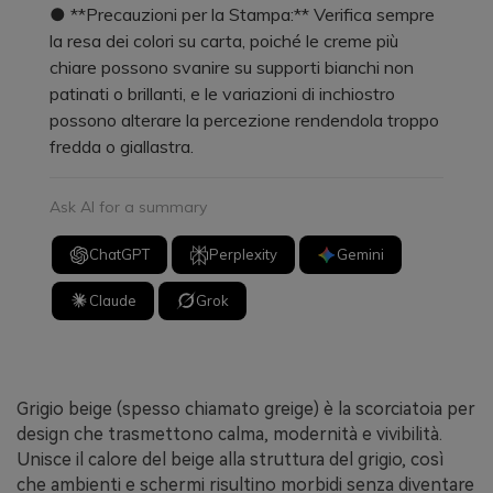
● **Precauzioni per la Stampa:** Verifica sempre
la resa dei colori su carta, poiché le creme più
chiare possono svanire su supporti bianchi non
patinati o brillanti, e le variazioni di inchiostro
possono alterare la percezione rendendola troppo
fredda o giallastra.
Ask AI for a summary
ChatGPT
Perplexity
Gemini
Claude
Grok
Grigio beige (spesso chiamato greige) è la scorciatoia per
design che trasmettono calma, modernità e vivibilità.
Unisce il calore del beige alla struttura del grigio, così
che ambienti e schermi risultino morbidi senza diventare