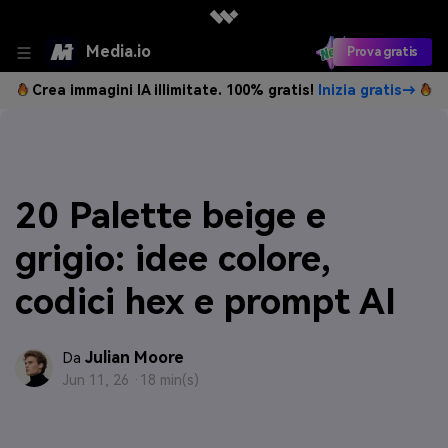
Media.io
Prova gratis
Crea immagini IA illimitate. 100% gratis!
Inizia gratis→
20 Palette beige e
grigio: idee colore,
codici hex e prompt AI
Julian Moore
Da
Jun 11, 26 ·
18 min(s)