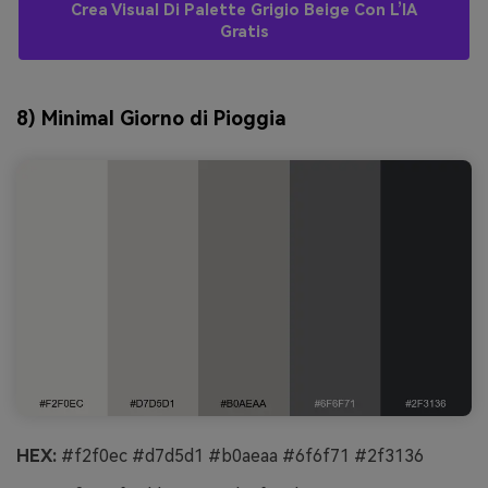
Crea Visual Di Palette Grigio Beige Con L’IA
Gratis
8) Minimal Giorno di Pioggia
HEX:
#f2f0ec #d7d5d1 #b0aeaa #6f6f71 #2f3136