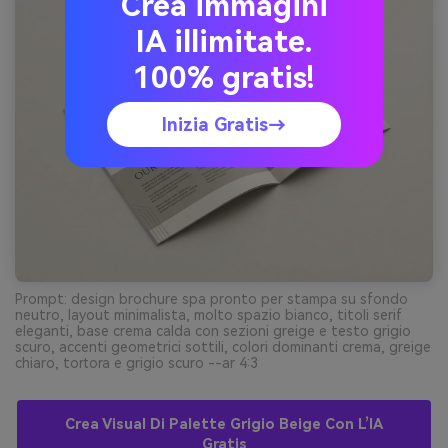
Crea immagini
IA illimitate.
100% gratis!
Inizia Gratis→
Prompt: design brochure spa pronto per stampa su sfondo
neutro, layout minimalista, molto spazio bianco, titoli serif
eleganti, base crema calda con sezioni greige e testo grigio
scuro, accenti geometrici sottili, colori dominanti crema, greige
chiaro, tortora e grigio scuro --ar 4:3
Crea Visual Di Palette Grigio Beige Con L’IA
Gratis