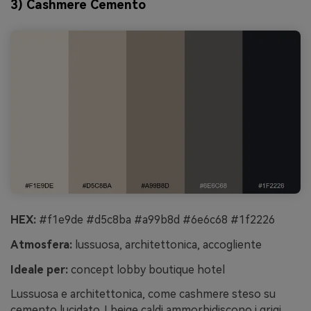
3) Cashmere Cemento
HEX:
#f1e9de #d5c8ba #a99b8d #6e6c68 #1f2226
Atmosfera:
lussuosa, architettonica, accogliente
Ideale per:
concept lobby boutique hotel
Lussuosa e architettonica, come cashmere steso su
cemento lucidato. I beige caldi ammorbidiscono i grigi,