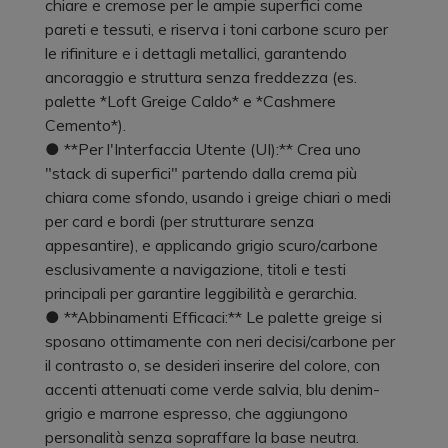
chiare e cremose per le ampie superfici come
pareti e tessuti, e riserva i toni carbone scuro per
le rifiniture e i dettagli metallici, garantendo
ancoraggio e struttura senza freddezza (es.
palette *Loft Greige Caldo* e *Cashmere
Cemento*).
● **Per l'Interfaccia Utente (UI):** Crea uno
"stack di superfici" partendo dalla crema più
chiara come sfondo, usando i greige chiari o medi
per card e bordi (per strutturare senza
appesantire), e applicando grigio scuro/carbone
esclusivamente a navigazione, titoli e testi
principali per garantire leggibilità e gerarchia.
● **Abbinamenti Efficaci:** Le palette greige si
sposano ottimamente con neri decisi/carbone per
il contrasto o, se desideri inserire del colore, con
accenti attenuati come verde salvia, blu denim-
grigio e marrone espresso, che aggiungono
personalità senza sopraffare la base neutra.