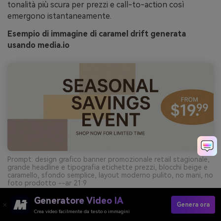
tonalità più scura per prezzi e call-to-action così
emergono istantaneamente.
Esempio di immagine di caramel drift generata
usando media.io
Prompt: design grafico banner promozionale retail stagionale,
grande headline e tipografia etichette prezzi, blocchi beige e
caramello, sfondo semplice, layout moderno pulito, no mani, no
foto prodotto --ar 21:9
Generatore Video IA
Genera ora
Crea video facilmente da testo o immagini
Crea Visualizzazioni Di Palette Beige-Marrone