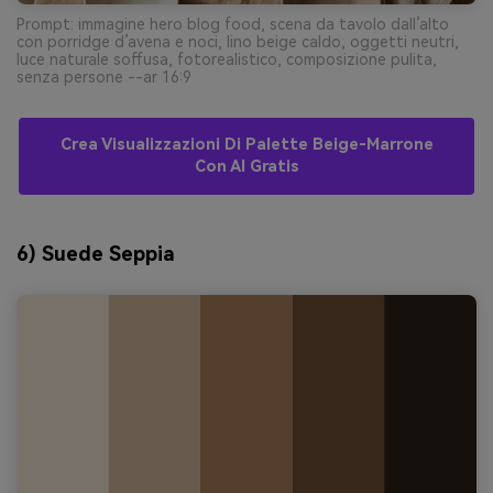
Prompt: immagine hero blog food, scena da tavolo dall’alto
con porridge d’avena e noci, lino beige caldo, oggetti neutri,
luce naturale soffusa, fotorealistico, composizione pulita,
senza persone --ar 16:9
Crea Visualizzazioni Di Palette Beige-Marrone
Con AI Gratis
6) Suede Seppia