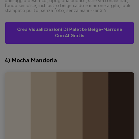
paesaggio desertico, tipografia audace, stile vettoriale flat,
fondo semplice, inchiostro beige caldo e marrone argilla, look
stampato pulito, senza foto, senza mani --ar 3:4
Crea Visualizzazioni Di Palette Beige-Marrone
Con AI Gratis
4) Mocha Mandorla