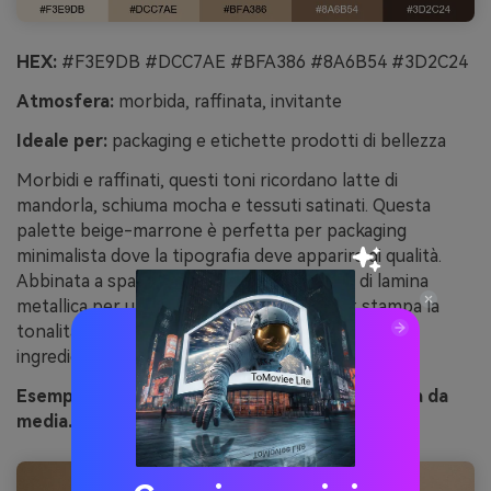
HEX:
#F3E9DB #DCC7AE #BFA386 #8A6B54 #3D2C24
Atmosfera:
morbida, raffinata, invitante
Ideale per:
packaging e etichette prodotti di bellezza
Morbidi e raffinati, questi toni ricordano latte di
mandorla, schiuma mocha e tessuti satinati. Questa
palette beige-marrone è perfetta per packaging
minimalista dove la tipografia deve apparire di qualità.
Abbinata a spazio bianco caldo e un tocco di lamina
metallica per un effetto elevato. Consiglio: stampa la
tonalità più scura come inchiostro ricco per testi
ingredienti, evitando etichette sbiadite.
Esempio immagine di mocha mandorla generata da
media.io