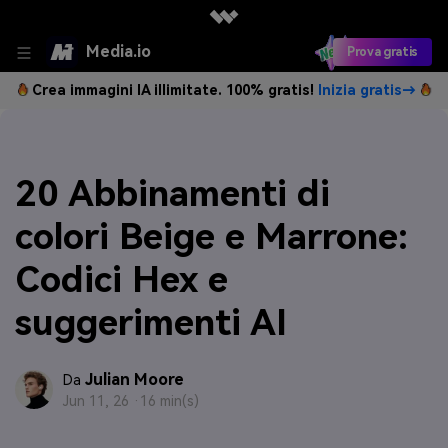
Media.io
Prova gratis
Crea immagini IA illimitate. 100% gratis!
Inizia gratis→
20 Abbinamenti di
colori Beige e Marrone:
Codici Hex e
suggerimenti AI
Julian Moore
Da
Jun 11, 26 ·
16 min(s)