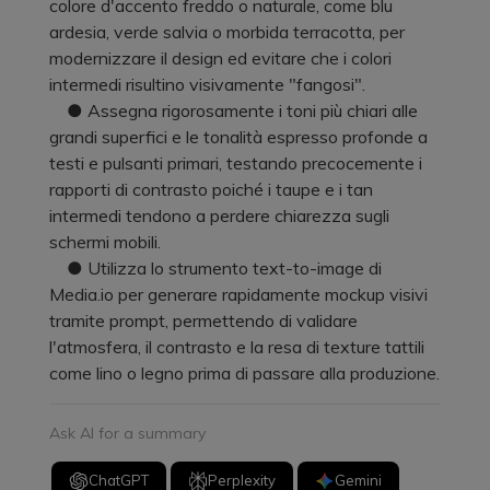
colore d'accento freddo o naturale, come blu
ardesia, verde salvia o morbida terracotta, per
modernizzare il design ed evitare che i colori
intermedi risultino visivamente "fangosi".
● Assegna rigorosamente i toni più chiari alle
grandi superfici e le tonalità espresso profonde a
testi e pulsanti primari, testando precocemente i
rapporti di contrasto poiché i taupe e i tan
intermedi tendono a perdere chiarezza sugli
schermi mobili.
● Utilizza lo strumento text-to-image di
Media.io per generare rapidamente mockup visivi
tramite prompt, permettendo di validare
l'atmosfera, il contrasto e la resa di texture tattili
come lino o legno prima di passare alla produzione.
Ask AI for a summary
ChatGPT
Perplexity
Gemini