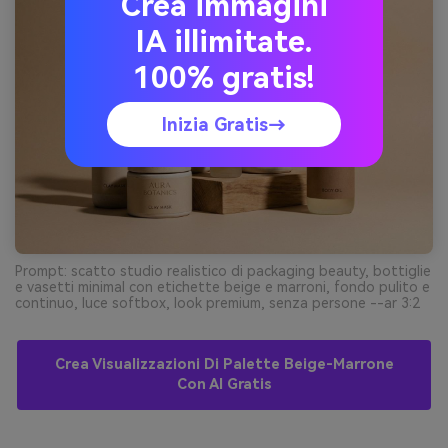
Crea immagini
IA illimitate.
100% gratis!
Inizia Gratis→
Prompt: scatto studio realistico di packaging beauty, bottiglie
e vasetti minimal con etichette beige e marroni, fondo pulito e
continuo, luce softbox, look premium, senza persone --ar 3:2
Crea Visualizzazioni Di Palette Beige-Marrone
Con AI Gratis