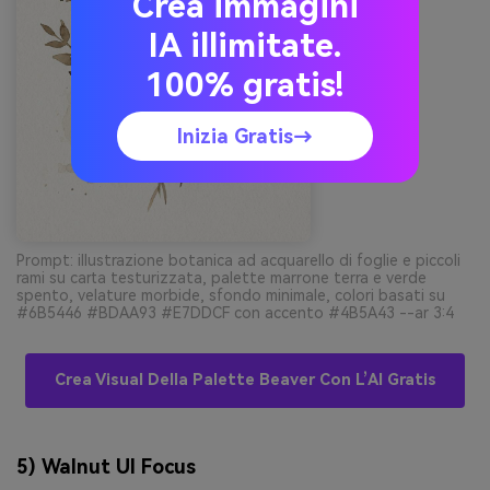
Crea immagini
IA illimitate.
100% gratis!
Inizia Gratis→
Prompt: illustrazione botanica ad acquarello di foglie e piccoli
rami su carta testurizzata, palette marrone terra e verde
spento, velature morbide, sfondo minimale, colori basati su
#6B5446 #BDAA93 #E7DDCF con accento #4B5A43 --ar 3:4
Crea Visual Della Palette Beaver Con L’AI Gratis
5) Walnut UI Focus