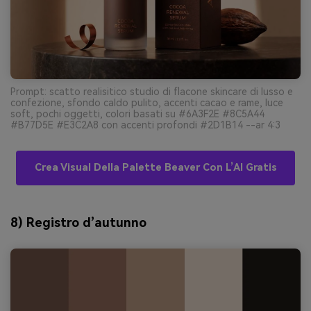
Prompt: scatto realisitico studio di flacone skincare di lusso e
confezione, sfondo caldo pulito, accenti cacao e rame, luce
soft, pochi oggetti, colori basati su #6A3F2E #8C5A44
#B77D5E #E3C2A8 con accenti profondi #2D1B14 --ar 4:3
Crea Visual Della Palette Beaver Con L’AI Gratis
8) Registro d’autunno