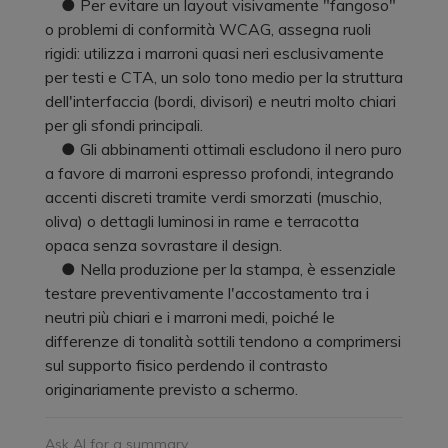
● Per evitare un layout visivamente "fangoso"
o problemi di conformità WCAG, assegna ruoli
rigidi: utilizza i marroni quasi neri esclusivamente
per testi e CTA, un solo tono medio per la struttura
dell'interfaccia (bordi, divisori) e neutri molto chiari
per gli sfondi principali.
● Gli abbinamenti ottimali escludono il nero puro
a favore di marroni espresso profondi, integrando
accenti discreti tramite verdi smorzati (muschio,
oliva) o dettagli luminosi in rame e terracotta
opaca senza sovrastare il design.
● Nella produzione per la stampa, è essenziale
testare preventivamente l'accostamento tra i
neutri più chiari e i marroni medi, poiché le
differenze di tonalità sottili tendono a comprimersi
sul supporto fisico perdendo il contrasto
originariamente previsto a schermo.
Ask AI for a summary