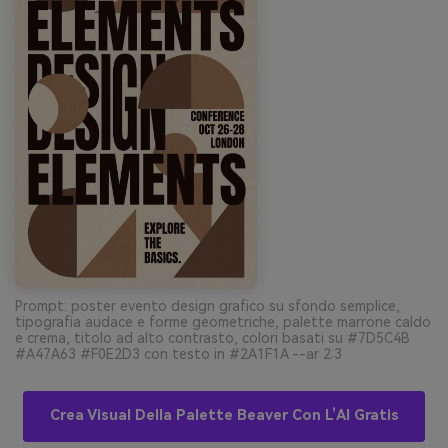
Prompt: poster evento design grafico su sfondo semplice,
tipografia audace e forme geometriche, palette marrone caldo
e crema, titolo ad alto contrasto, colori basati su #7D5C4B
#A47A63 #F0E2D3 con testo in #2A1F1A --ar 2:3
Crea Visual Della Palette Beaver Con L’AI Gratis