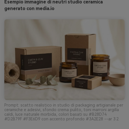
Esempio immagine di neutri studio ceramica
generato con media.io
Prompt: scatto realistico in studio di packaging artigianale per
ceramiche e adesivi, sfondo crema pulito, toni marroni argilla
caldi, luce naturale morbida, colori basati su #B28D74
#D2B79F #F3E6D9 con accento profondo #3A2E28 --ar 3:2