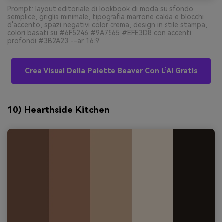
Prompt: layout editoriale di lookbook di moda su sfondo
semplice, griglia minimale, tipografia marrone calda e blocchi
d'accento, spazi negativi color crema, design in stile stampa,
colori basati su #6F5246 #9A7565 #EFE3D8 con accenti
profondi #3B2A23 --ar 16:9
Crea Visual Della Palette Beaver Con L’AI Gratis
10) Hearthside Kitchen