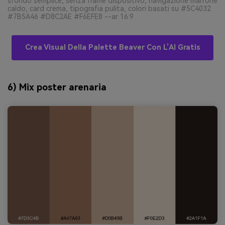
sfondo semplice, senza frame dispositivo, navigazione marrone
caldo, card crema, tipografia pulita, colori basati su #5C4032
#7B5A46 #D8C2AE #F6EFE8 --ar 16:9
Crea Visual Della Palette Beaver Con L’AI Gratis
6) Mix poster arenaria