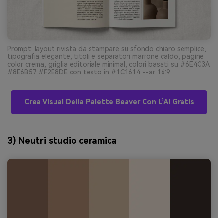
Prompt: layout rivista da stampare su sfondo chiaro semplice,
tipografia elegante, titoli e separatori marrone caldo, pagine
color crema, griglia editoriale minimal, colori basati su #6E4C3A
#8E6B57 #F2E8DE con testo in #1C1614 --ar 16:9
Crea Visual Della Palette Beaver Con L’AI Gratis
3) Neutri studio ceramica