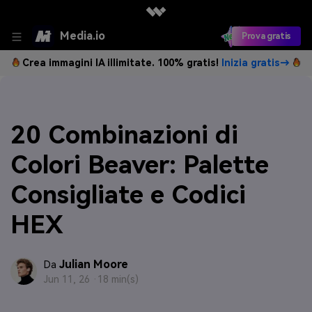
Media.io
Prova gratis
Crea immagini IA illimitate. 100% gratis!
Inizia gratis→
20 Combinazioni di
Colori Beaver: Palette
Consigliate e Codici
HEX
Julian Moore
Da
Jun 11, 26 ·
18 min(s)