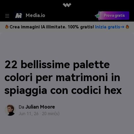
Media.io
Prova gratis
Crea immagini IA illimitate. 100% gratis!
Inizia gratis→
22 bellissime palette
colori per matrimoni in
spiaggia con codici hex
Julian Moore
Da
Jun 11, 26 ·
20 min(s)