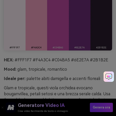
HEX:
#FFF1F7 #F4A3C4 #C04BA5 #6E2E7A #2B1B2E
Mood:
glam, tropicale, romantico
Ideale per:
palette abiti damigella e accenti floreali
Glam e tropicale, questi viola orchidea evocano
bouganvillea, petali setosi e una brezza serale calda. Usa
il rosa blush come addolcitore, poi scegli un viola deciso
Generatore Video IA
come colore principale per abiti o gruppi floreali. Il
Genera ora
prugna profondo dà solidità alle foto, soprattutto
Crea video facilmente da testo o immagini