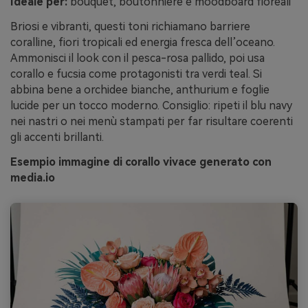
Ideale per:
bouquet, boutonniere e moodboard floreali
Briosi e vibranti, questi toni richiamano barriere
coralline, fiori tropicali ed energia fresca dell’oceano.
Ammonisci il look con il pesca-rosa pallido, poi usa
corallo e fucsia come protagonisti tra verdi teal. Si
abbina bene a orchidee bianche, anthurium e foglie
lucide per un tocco moderno. Consiglio: ripeti il blu navy
nei nastri o nei menù stampati per far risultare coerenti
gli accenti brillanti.
Esempio immagine di corallo vivace generato con
media.io