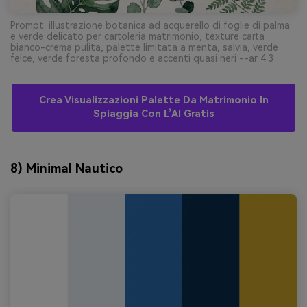
Prompt: illustrazione botanica ad acquerello di foglie di palma
e verde delicato per cartoleria matrimonio, texture carta
bianco-crema pulita, palette limitata a menta, salvia, verde
felce, verde foresta profondo e accenti quasi neri --ar 4:3
Crea Visualizzazioni Palette Da Matrimonio In
Spiaggia Con L’AI Gratis
8) Minimal Nautico