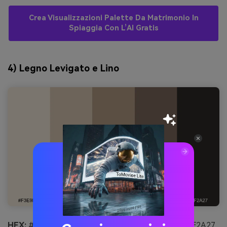
Crea Visualizzazioni Palette Da Matrimonio In
Spiaggia Con L’AI Gratis
4) Legno Levigato e Lino
HEX:
#F3E9DA #D8C7B2 #B39B84 #7B6A5D #2F2A27