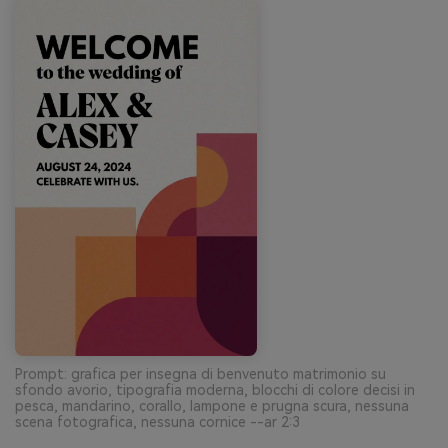
Prompt: grafica per insegna di benvenuto matrimonio su
sfondo avorio, tipografia moderna, blocchi di colore decisi in
pesca, mandarino, corallo, lampone e prugna scura, nessuna
scena fotografica, nessuna cornice --ar 2:3