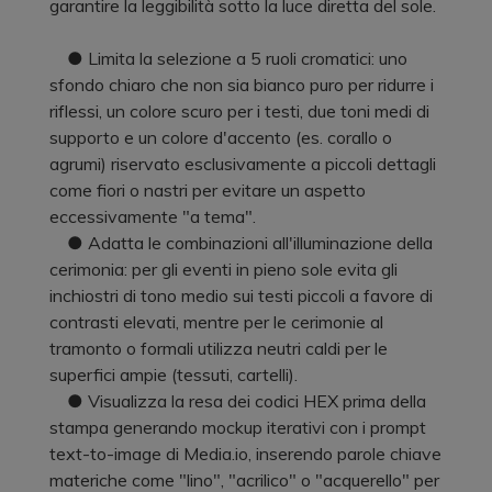
garantire la leggibilità sotto la luce diretta del sole.
● Limita la selezione a 5 ruoli cromatici: uno
sfondo chiaro che non sia bianco puro per ridurre i
riflessi, un colore scuro per i testi, due toni medi di
supporto e un colore d'accento (es. corallo o
agrumi) riservato esclusivamente a piccoli dettagli
come fiori o nastri per evitare un aspetto
eccessivamente "a tema".
● Adatta le combinazioni all'illuminazione della
cerimonia: per gli eventi in pieno sole evita gli
inchiostri di tono medio sui testi piccoli a favore di
contrasti elevati, mentre per le cerimonie al
tramonto o formali utilizza neutri caldi per le
superfici ampie (tessuti, cartelli).
● Visualizza la resa dei codici HEX prima della
stampa generando mockup iterativi con i prompt
text-to-image di Media.io, inserendo parole chiave
materiche come "lino", "acrilico" o "acquerello" per