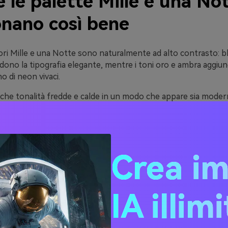
 le palette Mille e una No
onano così bene
ori Mille e una Notte sono naturalmente ad alto contrasto: b
dono la tipografia elegante, mentre i toni oro e ambra aggiu
o di neon vivaci.
nche tonalità fredde e calde in un modo che appare sia moder
 navigazione indaco, fondi pergamena e accenti metallici com
di base sono profondi e stabili, queste palette funzionano ben
li componenti UI, grandi banner e materiali stampati come men
Crea i
ee Palette Colori Mille e 
IA illim
 (con Codici HEX)