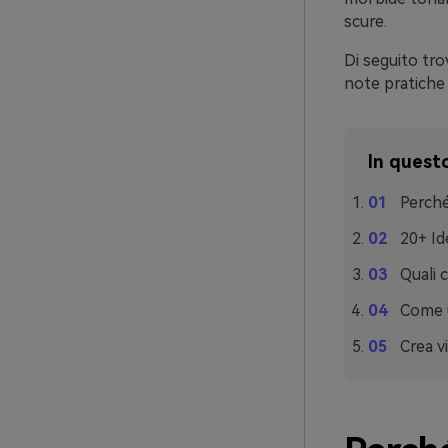
scure.
Di seguito tro
note pratiche
In questo
Perché
20+ Id
Quali 
Come u
Crea v