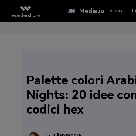
Media.io
Video
I
Palette colori Arab
Nights: 20 idee co
codici hex
Julian Moore
Da