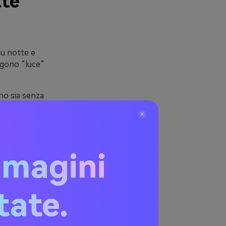
tte
lu notte e
ngono “luce”
no sia senza
e gioielli.
e nei diversi
ù, inviti e
mmagini
una
itate.