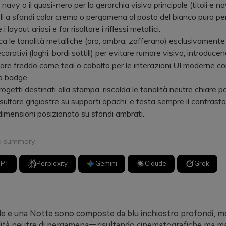
avy o il quasi-nero per la gerarchia visiva principale (titoli e na
i a sfondi color crema o pergamena al posto del bianco puro pe
 layout ariosi e far risaltare i riflessi metallici.
le tonalità metalliche (oro, ambra, zafferano) esclusivament
corativi (loghi, bordi sottili) per evitare rumore visivo, introduce
lore freddo come teal o cobalto per le interazioni UI moderne co
o badge.
etti destinati alla stampa, riscalda le tonalità neutre chiare p
sultare grigiastre su supporti opachi, e testa sempre il contrasto
 dimensioni posizionato su sfondi ambrati.
 a summary
GPT
Perplexity
Gemini
Claude
Grok
le e una Notte sono composte da blu inchiostro profondi, meta
ità neutre di pergamena—risultando cinematografiche ma m