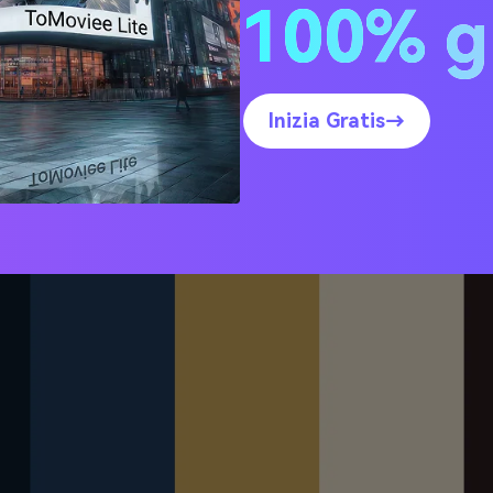
100% g
 di Mezzanotte
Inizia Gratis→