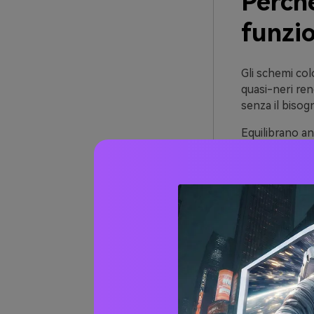
Perché
funzi
Gli schemi col
quasi-neri ren
senza il bisogn
Equilibrano a
tempo—pensa a
Poiché i toni 
formati: picco
packaging.
20+ Id
Notte