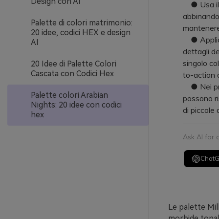
Design con AI
● Usa il n
abbinandol
Palette di colori matrimonio:
mantenere i
20 idee, codici HEX e design
● Applica 
AI
dettagli de
singolo co
20 Idee di Palette Colori
Cascata con Codici Hex
to-action 
● Nei prog
Palette colori Arabian
possono ri
Nights: 20 idee con codici
di piccole
hex
Ask AI for
Chat
Le palette Mil
morbide tonal