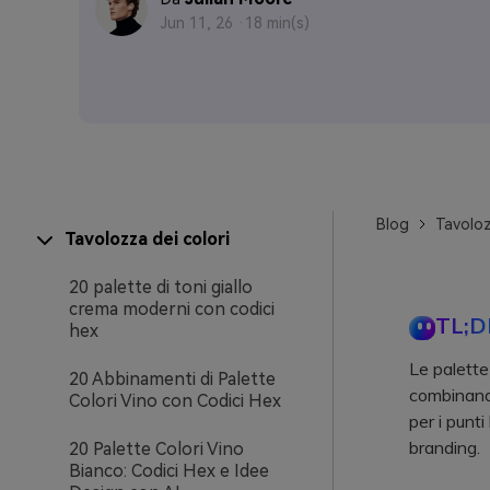
Jun 11, 26 ·
18 min(s)
Blog
Tavoloz
Tavolozza dei colori
20 palette di toni giallo
crema moderni con codici
TL;D
hex
Le palette
20 Abbinamenti di Palette
combinando 
Colori Vino con Codici Hex
per i punti
branding.
20 Palette Colori Vino
Bianco: Codici Hex e Idee