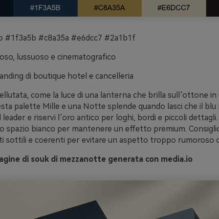
 #1f3a5b #c8a35a #e6dcc7 #2a1b1f
oso, lussuoso e cinematografico
anding di boutique hotel e cancelleria
ellutata, come la luce di una lanterna che brilla sull’ottone i
ta palette Mille e una Notte splende quando lasci che il blu
 leader e riservi l’oro antico per loghi, bordi e piccoli dettagli
to spazio bianco per mantenere un effetto premium. Consiglio:
i sottili e coerenti per evitare un aspetto troppo rumoroso o
gine di souk di mezzanotte generata con media.io