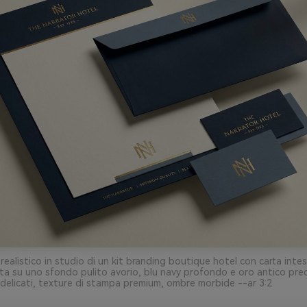
realistico in studio di un kit branding boutique hotel con carta inte
sita su uno sfondo pulito avorio, blu navy profondo e oro antico pr
 delicati, texture di stampa premium, ombre morbide --ar 3:2