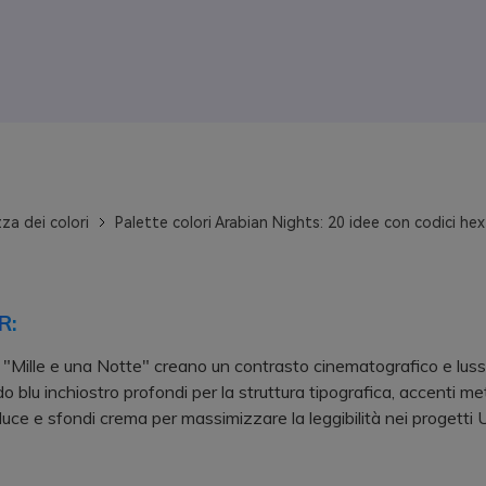
za dei colori
Palette colori Arabian Nights: 20 idee con codici hex
R:
 "Mille e una Notte" creano un contrasto cinematografico e lus
blu inchiostro profondi per la struttura tipografica, accenti meta
 luce e sfondi crema per massimizzare la leggibilità nei progetti U