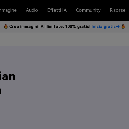
mmagine
Audio
Effetti IA
Community
Risorse
Crea immagini IA illimitate. 100% gratis!
Inizia gratis→
ian
n