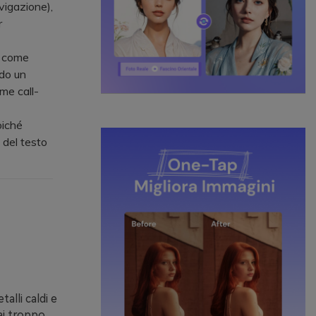
vigazione),
r
e come
ndo un
me call-
oiché
 del testo
lli caldi e
ai troppo