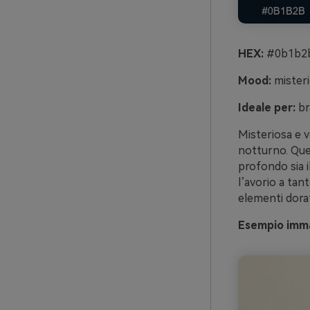
HEX:
#0b1b2b
Mood:
misteri
Ideale per:
br
Misteriosa e v
notturno. Ques
profondo sia il
l’avorio a tan
elementi dorat
Esempio imma