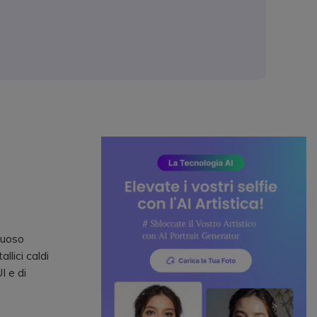
suoso
llici caldi
I e di