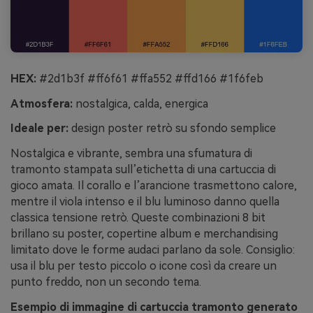
HEX:
#2d1b3f #ff6f61 #ffa552 #ffd166 #1f6feb
Atmosfera:
nostalgica, calda, energica
Ideale per:
design poster retrò su sfondo semplice
Nostalgica e vibrante, sembra una sfumatura di
tramonto stampata sull’etichetta di una cartuccia di
gioco amata. Il corallo e l’arancione trasmettono calore,
mentre il viola intenso e il blu luminoso danno quella
classica tensione retrò. Queste combinazioni 8 bit
brillano su poster, copertine album e merchandising
limitato dove le forme audaci parlano da sole. Consiglio:
usa il blu per testo piccolo o icone così da creare un
punto freddo, non un secondo tema.
Esempio di immagine di cartuccia tramonto generato