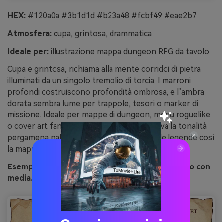
HEX:
#120a0a #3b1d1d #b23a48 #fcbf49 #eae2b7
Atmosfera:
cupa, grintosa, drammatica
Ideale per:
illustrazione mappa dungeon RPG da tavolo
Cupa e grintosa, richiama alla mente corridoi di pietra
illuminati da un singolo tremolio di torcia. I marroni
profondi costruiscono profondità ombrosa, e l’ambra
dorata sembra lume per trappole, tesori o marker di
missione. Ideale per mappe di dungeon, menu roguelike
o cover art fantasy oscura. Consiglio: riserva la tonalità
pergamena pallida per etichette e box delle legende così
la mappa resta leggibile rispetto ai rossi.
Esempio di immagine dungeon fiaccola generato con
media.io