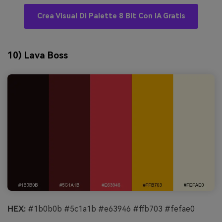
Crea Visual Di Palette 8 Bit Con IA Gratis
10) Lava Boss
HEX:
#1b0b0b #5c1a1b #e63946 #ffb703 #fefae0