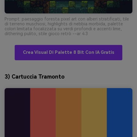
Prompt: paesaggio foresta pixel art con alberi stratificati, tile
di terreno muschiosi, highlights di nebbia morbida, palette
colori limitata focalizzata su verdi profondi e accenti lime,
dithering pulito, stile gioco retrò --ar 4:3
Crea Visual Di Palette 8 Bit Con IA Gratis
3) Cartuccia Tramonto