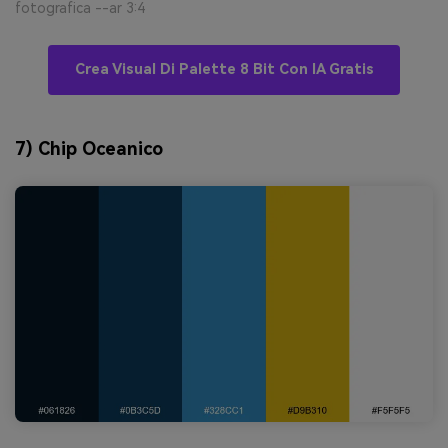
fotografica --ar 3:4
Crea Visual Di Palette 8 Bit Con IA Gratis
7) Chip Oceanico