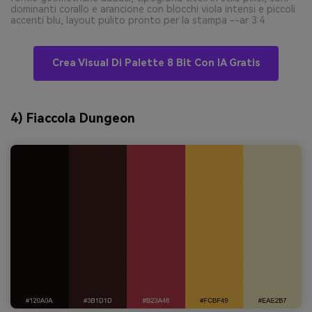
dominanti corallo e arancione con blocchi viola intensi e piccoli
accenti blu, layout pulito pronto per la stampa --ar 3:4
Crea Visual Di Palette 8 Bit Con IA Gratis
4) Fiaccola Dungeon