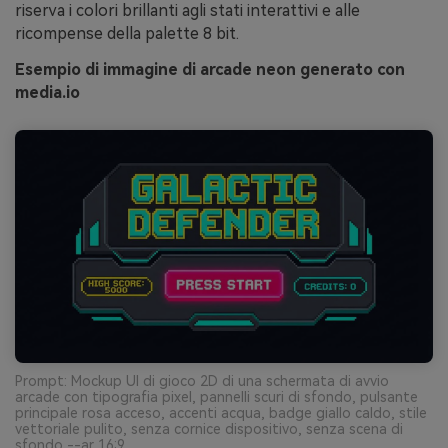
riserva i colori brillanti agli stati interattivi e alle
ricompense della palette 8 bit.
Esempio di immagine di arcade neon generato con
media.io
Prompt: Mockup UI di gioco 2D di una schermata di avvio
arcade con tipografia pixel, pannelli scuri di sfondo, pulsante
principale rosa acceso, accenti acqua, badge giallo caldo, stile
vettoriale pulito, senza cornice dispositivo, senza scena di
sfondo --ar 16:9