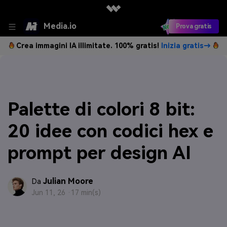
Media.io
Prova gratis
Crea immagini IA illimitate. 100% gratis!
Inizia gratis→
Palette di colori 8 bit:
20 idee con codici hex e
prompt per design AI
Julian Moore
Da
Jun 11, 26 ·
17 min(s)