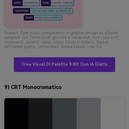
Prompt: flyer invito compleanno in graphic design su sfondo
semplice con forme pixel giocose e coriandoli, toni rosa soft
dominanti, accenti ciano, testo titolo in indaco, layout
vettoriale pulito, senza mani, senza tavolo --ar 3:4
Crea Visual Di Palette 8 Bit Con IA Gratis
9) CRT Monocromatico