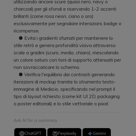
utilizzando ancore scure (quasi nero, navy o
charcoal) per gli sfondi e riservando 1-2 accenti
brillanti (come rosa neon, ciano o oro)
esclusivamente per segnalare interazioni, badge o
ricompense.
● Evita i gradienti sfumati per mantenere lo
stile retrò e genera profondità visiva attraverso
scale a gradini (scuro, medio, chiaro), mescolando
un colore saturo con toni di supporto attenuati per
non sovraccaricare lo schermo.
● Verifica l'equilibrio dei contrasti generando
iterazioni di mockup tramite lo strumento testo-
immagine di Media.io, specificando nel prompt il
tipo di layout richiesto (come kit UI 2D, packaging
o poster editoriali) e lo stile vettoriale o pixel.
Ask AI for a summary
ChatGPT
Perplexity
Gemini