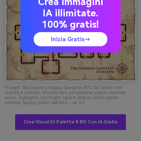
Crea immagini
IA illimitate.
100% gratis!
Inizia Gratis→
Prompt: illustrazione mappa dungeon RPG da tavolo con
stanze e corridoi, sfondo tipo pergamena, pareti marrone
scuro, highlights torchlight caldi in ambra, icone marker
minimali, layout pulito dall’alto --ar 4:3
Crea Visual Di Palette 8 Bit Con IA Gratis