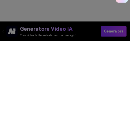
Generatore Video IA
Genera ora
Crea video facilmente da testo o immagini
Upload Your Photo
Media.io Online Tools Quality Rating：
4.7 (162,357 Votes)
Generatore Video AI
Generatore Immagini AI