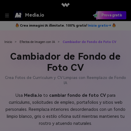
Media.io
Prova gratis
Crea immagini IA illimitate. 100% gratis!
Inizia gratis→
Inicio
>
Efectos de Imagen con IA
>
Cambiador de Fondo de Foto CV
Cambiador de Fondo de
Foto CV
Crea Fotos de Currículum y CV Limpias con Reemplazo de Fondo
IA
Usa
Media.io
to
cambiar fondo de foto CV
para
currículums, solicitudes de empleo, portafolios y sitios web
personales. Reemplaza interiores desordenados con un fondo
limpio blanco, gris o estilo oficina sutil mientras mantienes tu
rostro y atuendo naturales.