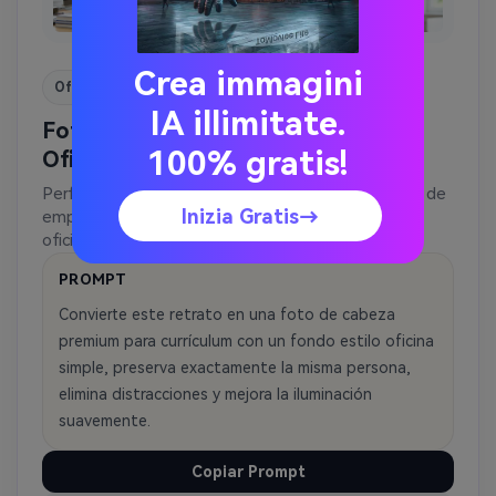
Crea immagini
Oficina
IA illimitate.
Foto de Currículum Profesional de
100% gratis!
Oficina
Perfecto para consultores, gerentes y buscadores de
Inizia Gratis→
empleo que quieren un retrato de solicitud estilo
oficina.
PROMPT
Convierte este retrato en una foto de cabeza
premium para currículum con un fondo estilo oficina
simple, preserva exactamente la misma persona,
elimina distracciones y mejora la iluminación
suavemente.
Copiar Prompt