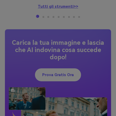
Tutti gli strumenti>>
Carica la tua immagine e lascia
che AI indovina cosa succede
dopo!
Prova Gratis Ora