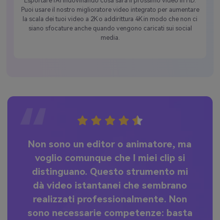
Esportare l'AI indovinando cosa sarà il prossimo video in HD.
Puoi usare il nostro miglioratore video integrato per aumentare
la scala dei tuoi video a 2K o addirittura 4K in modo che non ci
siano sfocature anche quando vengono caricati sui social
media.
sa
Non sono un editor o animatore, ma
e
voglio comunque che I miei clip si
c
distinguano. Questo strumento mi
di
dà video istantanei che sembrano
la
.
realizzati professionalmente. Non
c
sono necessarie competenze: basta