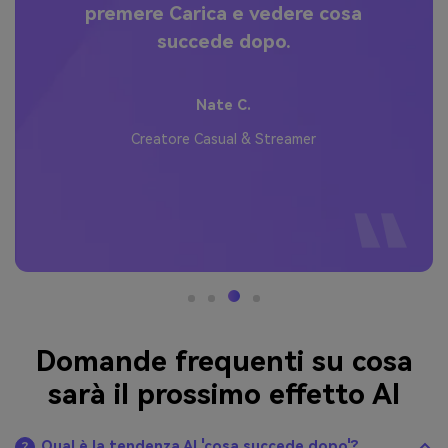
premere Carica e vedere cosa
na
succede dopo.
a
Nate C.
Creatore Casual & Streamer
Domande frequenti su cosa
sarà il prossimo effetto AI
Qual è la tendenza AI 'cosa succede dopo'?