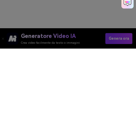
Generatore Video IA
Genera ora
Crea video facilmente da testo o immagini
Scopri Cosa Pensa L'AI Succederà Dopo
Media.io Online Tools Quality Rating：
4.7 (162,357 Votes)
Generatore Video AI
Generatore Immagini AI