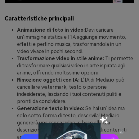
Caratteristiche principali
Animazione di foto in video:
Devi caricare
un’immagine statica e l’IA aggiunge movimento,
effetti e perfino musica, trasformandola in un
video vivace in pochi secondi.
Trasformazione video in stile anime:
Ti permette
di trasformare qualsiasi video in arte ispirata agli
anime, offrendo moltissime opzioni.
Rimozione oggetti con IA:
L’IA di Media.io può
cancellare watermark, testo o persone
indesiderate, lasciando i tuoi contenuti puliti e
pronti da condividere.
Generazione testo in video:
Se hai un’idea ma
solo sotto forma di testo, descrivila! Media.io
genererà una scena video in base alla tua
descrizione, facilitando la creazione di contenuti
anche per chi non è un esperto.