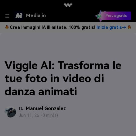
Media.io
Prova gratis
Crea immagini IA illimitate. 100% gratis!
Inizia gratis→
Viggle AI: Trasforma le
tue foto in video di
danza animati
Manuel Gonzalez
Da
Jun 11, 26 ·
8 min(s)