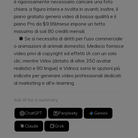
è rigorosamente necessario caricare una foto
chiara, a figura intera e rivolta in avanti; inoltre, il
piano gratuito genera video di bassa qualità e il
piano Pro da $9,99/mese impone un tetto
massimo di soli 80 crediti mensili.
● Se si necessita di diritti per l'uso commerciale
o animazioni di animali domestici, Media.io fornisce
video privi di copyright ed effetti IA con un solo
clic, mentre Virbo (dotato di oltre 350 avatar
realistici e 80 lingue) e Vidnoz sono le opzioni più
indicate per generare video professionali dedicati
al marketing e all'e-learning.
Ask AI for a summary
ChatGPT
Perplexity
Gemini
Claude
Grok