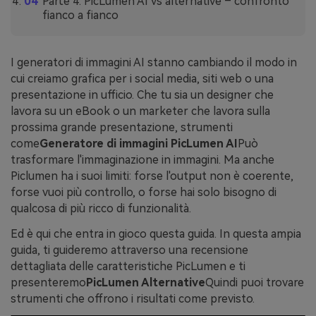
Parte 4: PicLumen AI vs alternative – confronto
fianco a fianco
I generatori di immagini AI stanno cambiando il modo in
cui creiamo grafica per i social media, siti web o una
presentazione in ufficio. Che tu sia un designer che
lavora su un eBook o un marketer che lavora sulla
prossima grande presentazione, strumenti
come
Generatore di immagini PicLumen AI
Può
trasformare l'immaginazione in immagini. Ma anche
Piclumen ha i suoi limiti: forse l'output non è coerente,
forse vuoi più controllo, o forse hai solo bisogno di
qualcosa di più ricco di funzionalità.
Ed è qui che entra in gioco questa guida. In questa ampia
guida, ti guideremo attraverso una recensione
dettagliata delle caratteristiche PicLumen e ti
presenteremo
PicLumen Alternative
Quindi puoi trovare
strumenti che offrono i risultati come previsto.