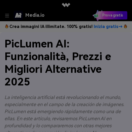
Media.io
Prova gratis
Crea immagini IA illimitate. 100% gratis!
Inizia gratis→
PicLumen AI:
Funzionalità, Prezzi e
Migliori Alternative
2025
La inteligencia artificial está revolucionando el mundo,
especialmente en el campo de la creación de imágenes.
PicLumen está emergiendo rápidamente como una de
ellas. En este artículo, revisaremos PicLumen AI en
profundidad y lo compararemos con otras mejores