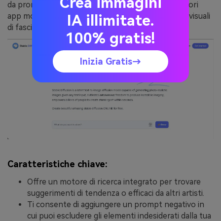
Crea immagini
da prompt di testo. È disponibile online, con ulteriori
app mobili progettate per la generazione anime e visuali
IA illimitate.
di fascia alta utilizzando Stable Diffusion XL.
100% gratis!
Inizia Gratis→
Caratteristiche chiave:
Offre un motore di ricerca integrato per trovare
suggerimenti di tendenza o efficaci da altri artisti.
Ti consente di aggiungere un prompt negativo in
cui puoi escludere gli elementi indesiderati dalla tua