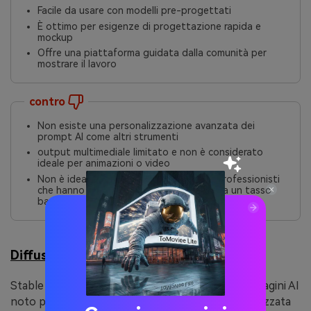
Facile da usare con modelli pre-progettati
È ottimo per esigenze di progettazione rapida e
mockup
Offre una piattaforma guidata dalla comunità per
mostrare il lavoro
contro
Non esiste una personalizzazione avanzata dei
prompt AI come altri strumenti
output multimediale limitato e non è considerato
ideale per animazioni o video
Non è ideale per gli artisti di contenuti professionisti
che hanno bisogno di immagini di massa a un tasso
basso
Diffusione stabile
Stable Diffusion è un popolare generatore di immagini AI
noto per la produzione di arte fotorealistica e stilizzata