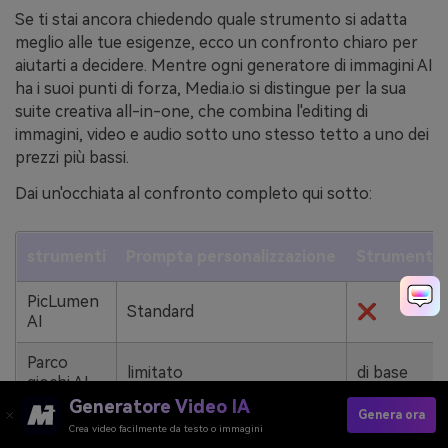
Se ti stai ancora chiedendo quale strumento si adatta
meglio alle tue esigenze, ecco un confronto chiaro per
aiutarti a decidere. Mentre ogni generatore di immagini AI
ha i suoi punti di forza, Media.io si distingue per la sua
suite creativa all-in-one, che combina l'editing di
immagini, video e audio sotto uno stesso tetto a uno dei
prezzi più bassi.
Dai un'occhiata al confronto completo qui sotto:
strumenti
Prompta personalizzazione
Strumenti p
PicLumen
Standard
❌
AI
Parco
limitato
di base
giochi AI
Generatore Video IA
Genera ora
Diffusione
Crea video facilmente da testo o immagini
avanzato
❌
stabile