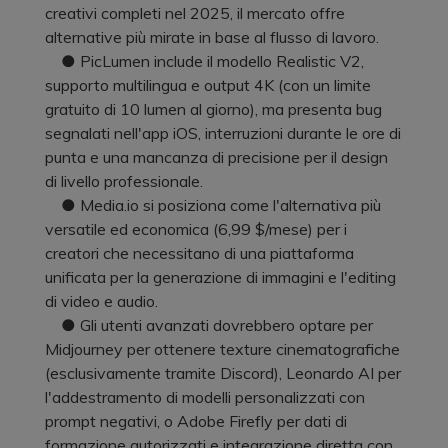
creativi completi nel 2025, il mercato offre
alternative più mirate in base al flusso di lavoro.
● PicLumen include il modello Realistic V2,
supporto multilingua e output 4K (con un limite
gratuito di 10 lumen al giorno), ma presenta bug
segnalati nell'app iOS, interruzioni durante le ore di
punta e una mancanza di precisione per il design
di livello professionale.
● Media.io si posiziona come l'alternativa più
versatile ed economica (6,99 $/mese) per i
creatori che necessitano di una piattaforma
unificata per la generazione di immagini e l'editing
di video e audio.
● Gli utenti avanzati dovrebbero optare per
Midjourney per ottenere texture cinematografiche
(esclusivamente tramite Discord), Leonardo AI per
l'addestramento di modelli personalizzati con
prompt negativi, o Adobe Firefly per dati di
formazione autorizzati e integrazione diretta con