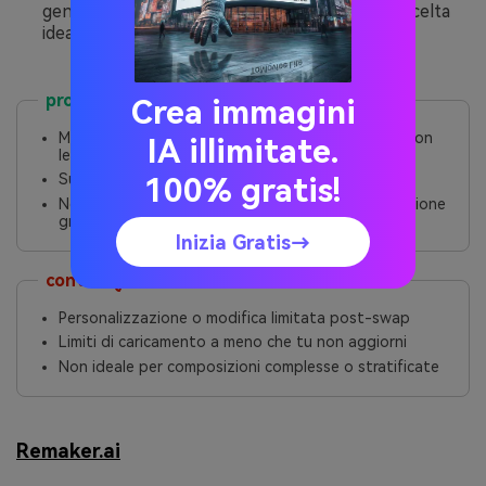
generatore di immagini AI, il che lo rende una scelta
ideale.
pro
Crea immagini
Mappatura del volto altamente realistica, anche con
IA illimitate.
le foto degli animali domestici
Super facile da usare e può lavorare con più facce
100% gratis!
Nessuna filigrana su molte uscite, anche nella versione
gratuita
Inizia Gratis→
contro
Personalizzazione o modifica limitata post-swap
Limiti di caricamento a meno che tu non aggiorni
Non ideale per composizioni complesse o stratificate
Remaker.ai