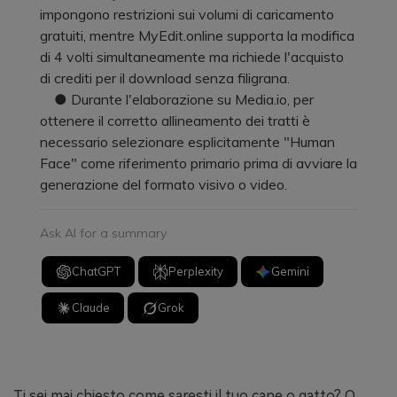
impongono restrizioni sui volumi di caricamento
gratuiti, mentre MyEdit.online supporta la modifica
di 4 volti simultaneamente ma richiede l'acquisto
di crediti per il download senza filigrana.
● Durante l'elaborazione su Media.io, per
ottenere il corretto allineamento dei tratti è
necessario selezionare esplicitamente "Human
Face" come riferimento primario prima di avviare la
generazione del formato visivo o video.
Ask AI for a summary
ChatGPT
Perplexity
Gemini
Claude
Grok
Ti sei mai chiesto come saresti il tuo cane o gatto? O