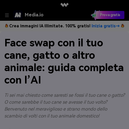
Media.io
Prova gratis
Crea immagini IA illimitate. 100% gratis!
Inizia gratis→
Face swap con il tuo
cane, gatto o altro
animale: guida completa
con l’AI
Ti sei mai chiesto come saresti se fossi il tuo cane o gatto?
O come sarebbe il tuo cane se avesse il tuo volto?
Benvenuto nel meraviglioso e strano mondo dello
scambio di volti con il tuo animale domestico!