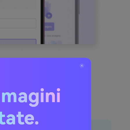
mmagini
itate.