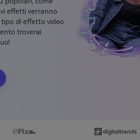
più popolari, come
i effetti verranno
tipo di effetto video
ento troverai
tuo!