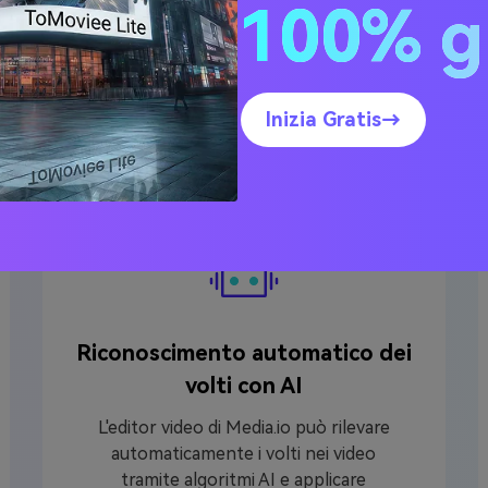
100% g
e Media.io per creare v
Inizia Gratis→
Riconoscimento automatico dei
volti con AI
L'editor video di Media.io può rilevare
automaticamente i volti nei video
tramite algoritmi AI e applicare