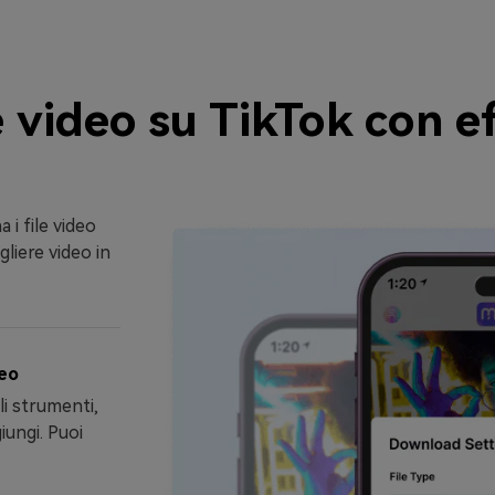
video su TikTok con eff
a i file video
gliere video in
deo
gli strumenti,
iungi. Puoi