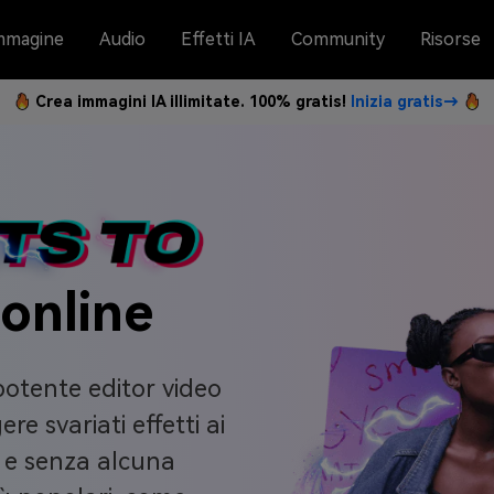
mmagine
Audio
Effetti IA
Community
Risorse
Crea immagini IA illimitate. 100% gratis!
Inizia gratis→
 online
potente editor video
e svariati effetti ai
e e senza alcuna