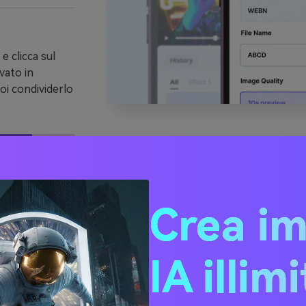
e clicca sul
vato in
oi condividerlo
Aggiungi Effetti Video Di TikTok
Crea i
IA illim