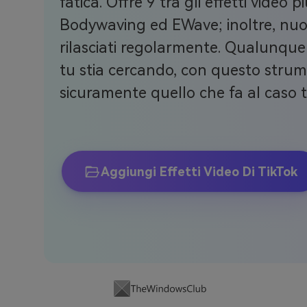
fatica. Offre 9 tra gli effetti video 
Bodywaving ed EWave; inoltre, nuov
rilasciati regolarmente. Qualunque 
tu stia cercando, con questo strum
sicuramente quello che fa al caso 
Aggiungi Effetti Video Di TikTok