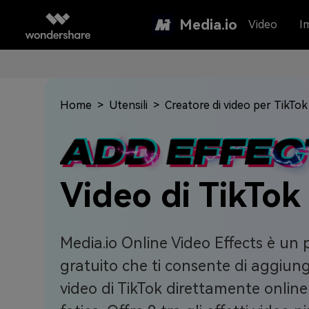
Media.io
Video
I
Home
>
Utensili
>
Creatore di video per TikTok
Video di TikTok
Media.io Online Video Effects è un 
gratuito che ti consente di aggiunger
video di TikTok direttamente onlin