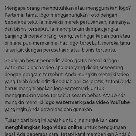
Mengapa orang membutuhkan atau menggunakan logo?
Masuk
FAQs
Hubungi Kami
Pertama-tama, logo menggabungkan foto dengan
beberapa teks. Ia mewakili merek perusahaan, namanya,
Berkreasi dengan AI
dan bisnis tersebut. Ia menciptakan dampak jangka
Tips & Tutorial AI
panjang di benak orang-orang, sehingga kapan pun atau
di mana pun mereka melihat logo tersebut, mereka tahu
Postingan Terbaru
ia terkait dengan perusahaan atau bisnis tertentu.
Jelajahi Lebih Banyak >>
Sebagian besar pengedit video gratis memiliki logo
watermark pada video apa pun yang diedit seseorang
dengan program tersebut. Anda mungkin memiliki video
yang telah Anda edit di sebuah aplikasi gratis, tetapi Anda
harus menghilangkan logo watermark untuk
menggunakan video tersebut secara bebas. Atau Anda
mungkin memiliki
logo watermark pada video YouTube
yang ingin Anda download dan gunakan.
Tujuan dari blog ini adalah untuk menunjukkan
cara
menghilangkan logo video online
untuk penggunaan
legal. Ada beberapa cara, tetapi kami memberikan Anda 6