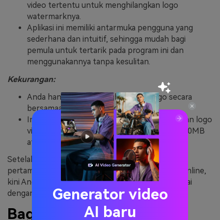
video tertentu untuk menghilangkan logo
watermarknya.
Aplikasi ini memiliki antarmuka pengguna yang
sederhana dan intuitif, sehingga mudah bagi
pemula untuk tertarik pada program ini dan
menggunakannya tanpa kesulitan.
Kekurangan:
Anda hanya dapat menghilangkan logo secara
bersamaan dari dua video sekaligus.
Ini hanya memungkinkan Anda menghilangkan logo
video online untuk video mungil berukuran 50MB
atau lebih.
Setelah melihat ulasan dari tiga penghilang video
pertama kami untuk menghilangkan logo secara online,
kini Anda dapat memilih program yang paling sesuai
Generator video
dengan preferensi Anda.
AI baru
Bagian 2. Cara