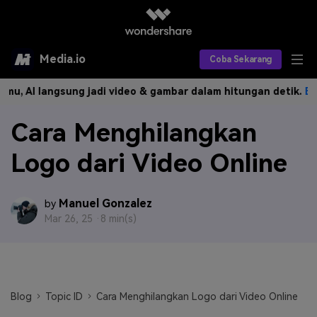
Media.io
Coba Sekarang
I langsung jadi video & gambar dalam hitungan detik.
Buat Sek
Alat AI
Cara Menghilangkan
Produk AI
AI Video
Logo dari Video Online
Efek AI
AI Gambar
Asisten Video AI
AI Audio
Sumber Daya
Editor Video AI
Efek Video
Manuel Gonzalez
by
Mar 26, 25 ·
8 min(s)
Editor Gambar AI
Harga
Efek Foto
Model AI yang Didukung
Editor Audio AI
TOP
Veo3
Panduan Pengguna
Apa yang Baru
Find More Solutions >>
Blog
Topic ID
Cara Menghilangkan Logo dari Video Online