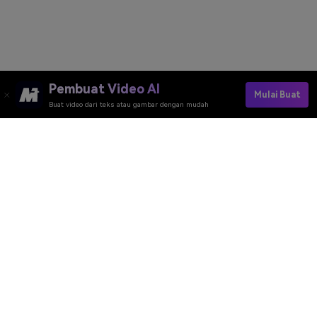
Pembuat Video AI
Mulai Buat
Buat video dari teks atau gambar dengan mudah
Alat Daring Media.io
Peringkat Kualitas:
4.7
(162,357 Votes)
Anda perlu mengedit, mengonversi, atau mengompres dan mengunduh
minimal 1 berkas untuk memberi peringkat!
Kami sudah memprosesnya dengan sempurna
362,712,387
file dengan
ukuran total
10,124
TB