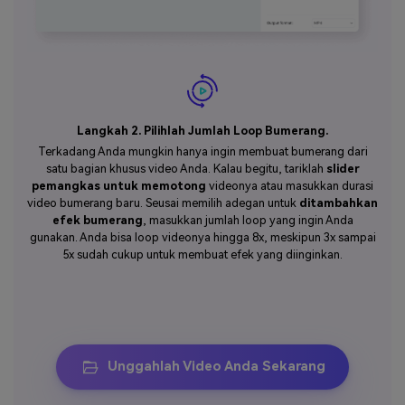
Langkah 3. Tinjau Kembali dan Download.
Kini periksa kembali video bumerang Anda yang sudah di-loop
dan tambahkan lebih banyak loop jika dibutuhkan. Seusai
meninjaunya, ketuk
Ekspor
untuk mengubah video menjadi
bumerang dengan tidak kehilangan kualitas. Itulah cara membuat
video bumerang online dengan cepat dan mudah.
Tips Pro
: Benarkah Anda ingin mematikan suara, mempercepat,
memperlambat, atau memundurkan video bumerang juga? Bila
begitu, ambil langkah yang lebih jauh dengan mengakses fitur
tingkat lanjut lainnya dari Media.io -
pengubah kecepatan video
(yang melambatkan video bumerang dengan 0.25X dan
mempercepatnya dengan 4X),
pembisu
,
pembalik
untuk
menyelesaikan pekerjaannya.
Selain itu, Anda juga memiliki kemampuan untuk
merekam
dan
mengedit video bumerang baru untuk Instagram dengan
area
kerja pembuatan video lengkap
.