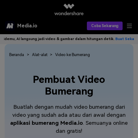
Media.io
Coba Sekarang
u, AI langsung jadi video & gambar dalam hitungan detik.
Buat Sekarang>>
Alat AI
Produk AI
Beranda
Alat-alat
Video ke Bumerang
AI Video
Efek AI
AI Gambar
Asisten Video AI
Pembuat Video
AI Audio
Sumber Daya
Editor Video AI
Efek Video
Bumerang
Editor Gambar AI
Harga
Efek Foto
Model AI yang Didukung
Buatlah dengan mudah video bumerang dari
Editor Audio AI
TOP
Veo3
video yang sudah ada atau dari awal dengan
Panduan Pengguna
Apa yang Baru
aplikasi bumerang
Media.io
. Semuanya online
Find More Solutions >>
dan gratis!