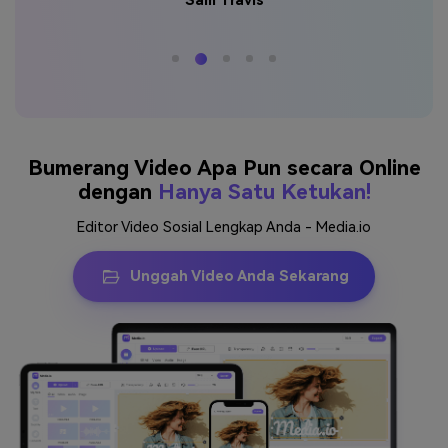
am
Se
Saya sangat suka pembuat bumerang ini. Ini bisa
utar
be
melakukan loop video apa pun yang saya miliki dengan
aya
sempurna. Saya tak bisa mendapatkannya dengan mudah
b
dari aplikasi bumerang lainnya.
Sam Travis
Bumerang Video Apa Pun secara Online
dengan
Hanya Satu Ketukan!
Editor Video Sosial Lengkap Anda - Media.io
Unggah Video Anda Sekarang