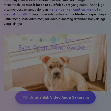
Tingkatkan Level Video
Bumerang Anda.
Video bumerang Anda tak lengkap tanpa beberapa peningkatan.
Contohnya, Anda bisa membuatnya lebih menarik dengan
menambahkan
musik latar atau efek suara
yang cocok. Anda juga
bisa menyesuaikannya dengan
menambahkan caption, memutar,
memotong, dll
. Cukup gunakanlah
situs online Media.io
sepenuhnya
untuk mengubah video menjadi video bumerang ditambah banyak lagi
yang lainnya.