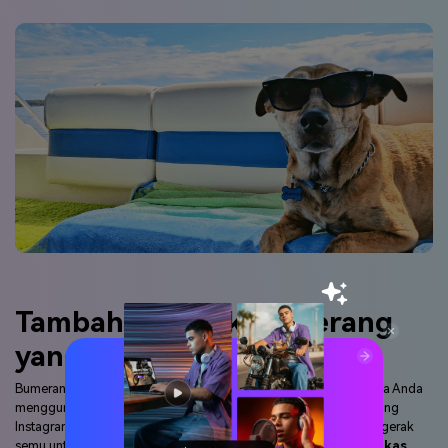
merevolusi bagaimana orang-orang membagikan momen setiap
harinya di Instagram. Anda hanya perlu mengetuk layar untuk
mengambil video atau
menyambungkan foto Anda
menjadi video
bumerang. Sayangnya, aplikasi ini tidak bekerja dengan foto dan video
lokal, yang menyebabkan rilisnya pembuat bumerang online Media.io.
Alat ini memudahkan Anda membuat video story bumerang Instagram.
Hampir semua format standar didukung, seperti MP4, MOV, MTS, 3GP,
dll.