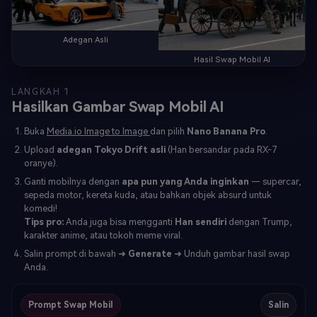
Adegan Asli
Hasil Swap Mobil AI
LANGKAH 1
Hasilkan Gambar Swap Mobil AI
Buka
Media.io Image to Image
dan pilih
Nano Banana Pro
.
Upload
adegan Tokyo Drift asli
(Han bersandar pada RX-7
oranye).
Ganti mobilnya dengan
apa pun yang Anda inginkan
— supercar,
sepeda motor, kereta kuda, atau bahkan objek absurd untuk
komedi!
Tips pro:
Anda juga bisa mengganti
Han sendiri
dengan Trump,
karakter anime, atau tokoh meme viral.
Salin prompt di bawah ➜
Generate
➜ Unduh gambar hasil swap
Anda.
Prompt Swap Mobil
Salin