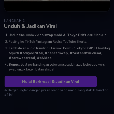
LANGKAH 3
Unduh & Jadikan Viral
Unduh final Anda
video swap mobil AI Tokyo Drift
dari Media.io
Posting ke TikTok / Instagram Reels / YouTube Shorts.
Tambahkan audio trending (Teriyaki Boyz - "Tokyo Drift") + hashtag
seperti
#tokyodriftai
,
#hancarswap
,
#fastandfuriousai
,
#carswaptrend
,
#aivideo
.
Bonus:
Buat perbandingan sebelum/sesudah atau beberapa versi
swap untuk keterlibatan ekstra!
Mulai Berkreasi & Jadikan Viral
🔥 Bergabunglah dengan jutaan orang yang mengulang efek AI trending
#1 ini!