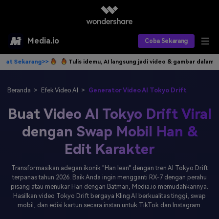
Media.io
Coba Sekarang
u, AI langsung jadi video & gambar dalam hitungan detik.
Buat Sekarang>>
Alat AI
Produk AI
AI Video
Beranda
>
Efek Video AI
>
Generator Video AI Tokyo Drift
Buat Video AI Tokyo Drift Viral
Efek AI
AI Gambar
Asisten Video AI
dengan Swap Mobil Han &
AI Audio
Sumber Daya
Editor Video AI
Efek Video
Edit Karakter
Editor Gambar AI
Harga
Efek Foto
Model AI yang Didukung
Transformasikan adegan ikonik "Han lean" dengan tren AI Tokyo Drift
terpanas tahun 2026. Baik Anda ingin mengganti RX-7 dengan perahu
Editor Audio AI
TOP
Veo3
Panduan Pengguna
Apa yang Baru
pisang atau menukar Han dengan Batman, Media.io memudahkannya.
Hasilkan video Tokyo Drift bergaya Kling AI berkualitas tinggi, swap
Find More Solutions >>
mobil, dan edisi kartun secara instan untuk TikTok dan Instagram.