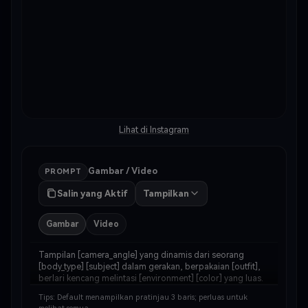
Lihat di Instagram
Gambar / Video
PROMPT
Salin yang Aktif
Tampilkan
Gambar
Video
Tampilan [camera_angle] yang dinamis dari seorang 
[body_type] [subject] dalam gerakan, berpakaian [outfit], 
berlari kencang melintasi [environment] [color] yang luas. 
Abadikan seluruh tubuh dalam langkah penuh, dengan 
Tips: Default menampilkan pratinjau 3 baris; perluas untuk
[environment_detail] yang beterbangan di s…