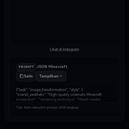
Lihat di Instagram
JSON Minecraft
PROMPT
Salin
Tampilkan
{"task": "image_transformation", "style": { 
"overall_aesthetic": "High-quality cinematic Minecraft 
screenshot.", "rendering_technique": "Mixed-media: 
Photorealistic subject embedded in a voxel-based 
Tips: Salin menyalin prompt JSON lengkap.
environment." }, "subject_rules": { "main_subject": "The 
huma…