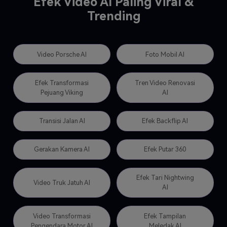
Efek Video AI Paling Viral &
Trending
Video Porsche AI
Foto Mobil AI
Efek Transformasi
Tren Video Renovasi
Pejuang Viking
AI
Transisi Jalan AI
Efek Backflip AI
Gerakan Kamera AI
Efek Putar 360
Efek Tari Nightwing
Video Truk Jatuh AI
AI
Video Transformasi
Efek Tampilan
Pengendara Motor AI
Meledak AI