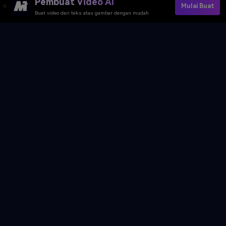
Pembuat Video AI
Mulai Buat
Buat video dari teks atau gambar dengan mudah
Buat Video AI Tokyo Drift
Buat Video AI Tokyo Drift
Media.io Online Tools Quality Rating：
4.7 (162,357 Votes)
Pembuat Video AI
Pembuat Gambar AI
Pembuat Musik AI
Template & Filter AI