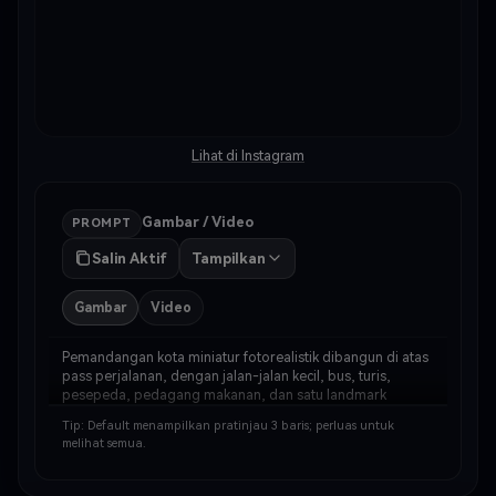
Lihat di Instagram
Gambar / Video
PROMPT
Salin Aktif
Tampilkan
Gambar
Video
Pemandangan kota miniatur fotorealistik dibangun di atas 
pass perjalanan, dengan jalan-jalan kecil, bus, turis, 
pesepeda, pedagang makanan, dan satu landmark 
arsitektur ikonik. Komposisi poster perjalanan editorial 
Tip: Default menampilkan pratinjau 3 baris; perluas untuk
premium, tekstur realistis, kedalaman bidang …
melihat semua.