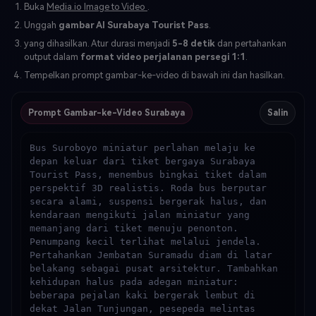
Buka
Media.io Image to Video
.
Unggah
gambar AI Surabaya Tourist Pass
.
yang dihasilkan. Atur durasi menjadi
5-8 detik
dan pertahankan
output dalam
format video perjalanan persegi 1:1
.
Tempelkan prompt gambar-ke-video di bawah ini dan hasilkan.
Prompt Gambar-ke-Video Surabaya
Salin
Bus Suroboyo miniatur perlahan melaju ke 
depan keluar dari tiket bergaya Surabaya 
Tourist Pass, menembus bingkai tiket dalam 
perspektif 3D realistis. Roda bus berputar 
secara alami, suspensi bergerak halus, dan 
kendaraan mengikuti jalan miniatur yang 
memanjang dari tiket menuju penonton. 
Penumpang kecil terlihat melalui jendela. 
Pertahankan Jembatan Suramadu diam di latar 
belakang sebagai pusat arsitektur. Tambahkan 
kehidupan halus pada adegan miniatur: 
beberapa pejalan kaki bergerak lembut di 
dekat Jalan Tunjungan, pesepeda melintas 