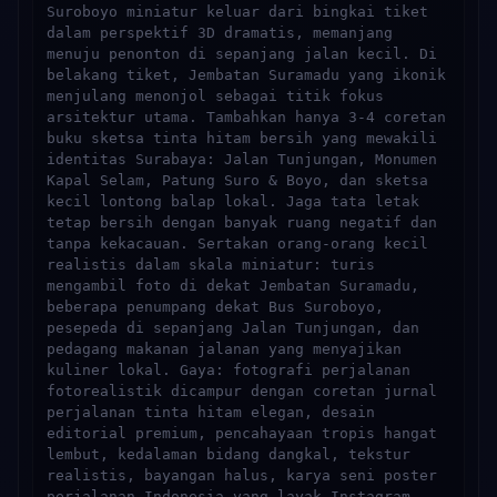
Suroboyo miniatur keluar dari bingkai tiket 
dalam perspektif 3D dramatis, memanjang 
menuju penonton di sepanjang jalan kecil. Di 
belakang tiket, Jembatan Suramadu yang ikonik 
menjulang menonjol sebagai titik fokus 
arsitektur utama. Tambahkan hanya 3-4 coretan 
buku sketsa tinta hitam bersih yang mewakili 
identitas Surabaya: Jalan Tunjungan, Monumen 
Kapal Selam, Patung Suro & Boyo, dan sketsa 
kecil lontong balap lokal. Jaga tata letak 
tetap bersih dengan banyak ruang negatif dan 
tanpa kekacauan. Sertakan orang-orang kecil 
realistis dalam skala miniatur: turis 
mengambil foto di dekat Jembatan Suramadu, 
beberapa penumpang dekat Bus Suroboyo, 
pesepeda di sepanjang Jalan Tunjungan, dan 
pedagang makanan jalanan yang menyajikan 
kuliner lokal. Gaya: fotografi perjalanan 
fotorealistik dicampur dengan coretan jurnal 
perjalanan tinta hitam elegan, desain 
editorial premium, pencahayaan tropis hangat 
lembut, kedalaman bidang dangkal, tekstur 
realistis, bayangan halus, karya seni poster 
perjalanan Indonesia yang layak Instagram. 