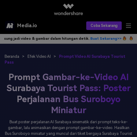
Media.io
Coba Sekarang
 dalam hitungan detik.
Buat Sekarang>>
Tulis idemu, AI langsung jadi
Alat AI
Produk AI
AI Video
Beranda
>
Efek Video AI
>
Prompt Video AI Surabaya Tourist
Pass
Efek AI
AI Gambar
Asisten Video AI
Prompt Gambar-ke-Video AI
AI Audio
Sumber Daya
Editor Video AI
Efek Video
Surabaya Tourist Pass: Poster
Perjalanan Bus Suroboyo
Editor Gambar AI
Harga
Efek Foto
Model AI yang Didukung
Miniatur
Editor Audio AI
TOP
Veo3
Panduan Pengguna
Apa yang Baru
Buat poster perjalanan AI Surabaya sinematik dari prompt teks-ke-
Find More Solutions >>
gambar, lalu animasikan dengan prompt gambar-ke-video. Hasilkan
Bus Suroboyo miniatur yang muncul dari tiket bergaya Surabaya Tourist