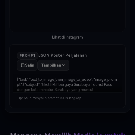
Lihat di Instagram
JSON Poster Perjalanan
PROMPT
Salin
Tampilkan
{"task":"text_to_image_then_image_to_video","image_prom
pt":{"subject":"tiket fiktif bergaya Surabaya Tourist Pass 
dengan kota miniatur Surabaya yang muncul 
darinya","main_elements":["Bus Suroboyo","Jembatan 
Tip: Salin menyalin prompt JSON lengkap.
Suramadu","coretan Jalan Tunjungan","coretan Monumen 
…