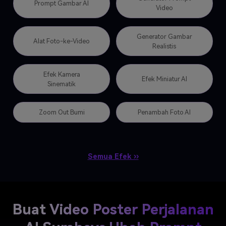
Prompt Gambar AI
Video
Generator Gambar
Alat Foto-ke-Video
Realistis
Efek Kamera
Efek Miniatur AI
Sinematik
Zoom Out Bumi
Penambah Foto AI
Semua Efek ››
Buat Video Poster Perjalanan