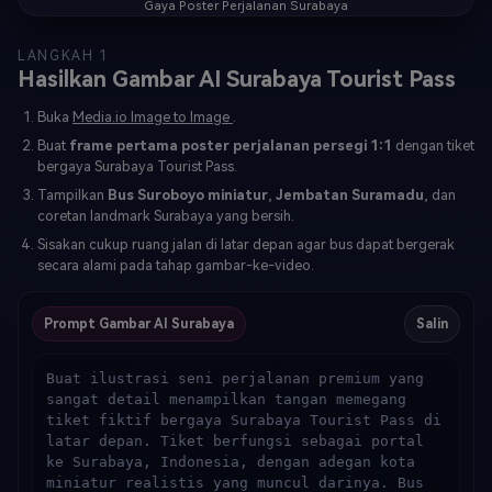
Gaya Poster Perjalanan Surabaya
LANGKAH 1
Hasilkan Gambar AI Surabaya Tourist Pass
Buka
Media.io Image to Image
.
Buat
frame pertama poster perjalanan persegi 1:1
dengan tiket
bergaya Surabaya Tourist Pass.
Tampilkan
Bus Suroboyo miniatur
,
Jembatan Suramadu
, dan
coretan landmark Surabaya yang bersih.
Sisakan cukup ruang jalan di latar depan agar bus dapat bergerak
secara alami pada tahap gambar-ke-video.
Prompt Gambar AI Surabaya
Salin
Buat ilustrasi seni perjalanan premium yang 
sangat detail menampilkan tangan memegang 
tiket fiktif bergaya Surabaya Tourist Pass di 
latar depan. Tiket berfungsi sebagai portal 
ke Surabaya, Indonesia, dengan adegan kota 
miniatur realistis yang muncul darinya. Bus 