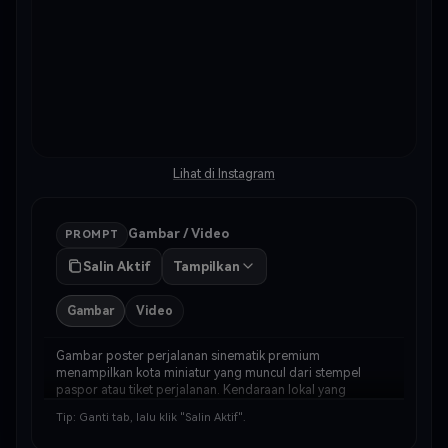
Lihat di Instagram
Gambar / Video
PROMPT
Salin Aktif
Tampilkan
Gambar
Video
Gambar poster perjalanan sinematik premium 
menampilkan kota miniatur yang muncul dari stempel 
paspor atau tiket perjalanan. Kendaraan lokal yang 
dikenali bergerak menuju penonton dalam perspektif 3D 
Tip: Ganti tab, lalu klik "Salin Aktif".
dramatis, dengan jembatan atau landmark terkenal di 
belakangn…