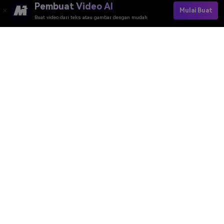
Pembuat Video AI
Mulai Buat
Buat video dari teks atau gambar dengan mudah
Ubah Penguin Menjadi Kisah Sinematik Hari Ini→
Media.io Online Tools Quality Rating：
4.7 (162,357 Votes)
Pembuat Video AI
Pembuat Gambar AI
Pembuat Musik AI