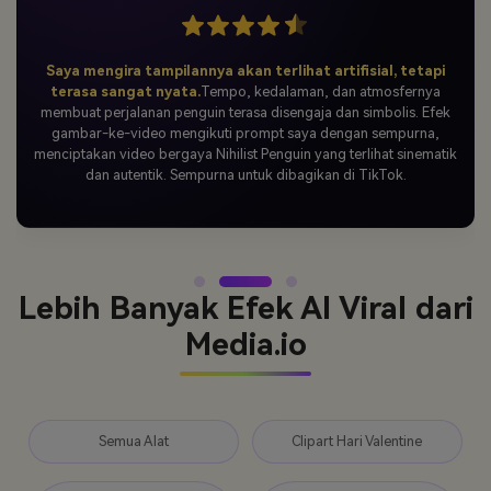
Saya bergabung dengan tren video AI penguin—dan
langsung viral.
Saya membagikan video penguin berjalan saya di
TikTok, dan reaksinya luar biasa. Orang-orang langsung
terhubung dengan suasananya, berkomentar tentang maknanya,
dan video tersebut dengan cepat mendapatkan perhatian.
Rasanya seperti saya membuat ulang momen viral dengan cara
saya sendiri.
Lebih Banyak Efek AI Viral dari
Media.io
Semua Alat
Clipart Hari Valentine