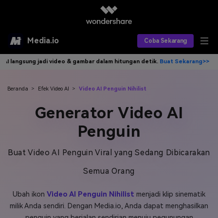
Media.io
Coba Sekarang
ambar dalam hitungan detik.
Buat Sekarang>>
Tulis idemu, AI langsung
Alat AI
Produk AI
AI Video
Beranda
>
Efek Video AI
>
Video AI Penguin Nihilist
Generator Video AI
Efek AI
AI Gambar
Asisten Video AI
Penguin
AI Audio
Sumber Daya
Editor Video AI
Efek Video
Buat Video AI Penguin Viral yang Sedang Dibicarakan
Editor Gambar AI
Harga
Efek Foto
Model AI yang Didukung
Semua Orang
Editor Audio AI
TOP
Veo3
Panduan Pengguna
Apa yang Baru
Ubah ikon
Video AI Penguin Nihilist
menjadi klip sinematik
Find More Solutions >>
milik Anda sendiri. Dengan Media.io, Anda dapat menghasilkan
penguin yang berjalan sendirian menuju pegunungan