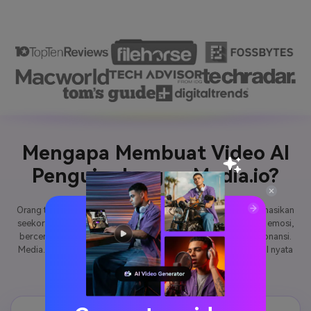
Mengapa Membuat Video AI
Penguin dengan Media.io?
Orang tidak mencari
video AI penguin
hanya untuk menganimasikan
seekor hewan—mereka mencari cara untuk mengekspresikan emosi,
bercerita, dan menciptakan kembali momen viral yang beresonansi.
Media.io dibangun untuk mengubah niat tersebut menjadi hasil nyata
yang dapat dibagikan.