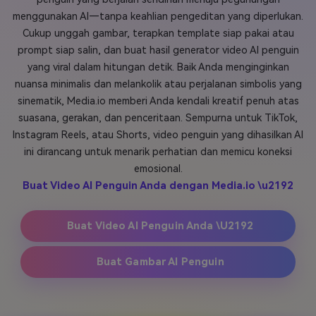
menggunakan AI—tanpa keahlian pengeditan yang diperlukan.
Masuk
FAQs
Hubungi Kami
Cukup unggah gambar, terapkan template siap pakai atau
prompt siap salin, dan buat hasil generator video AI penguin
Berkreasi dengan AI
yang viral dalam hitungan detik. Baik Anda menginginkan
Tips & Tutorial AI
nuansa minimalis dan melankolik atau perjalanan simbolis yang
sinematik, Media.io memberi Anda kendali kreatif penuh atas
Postingan Terbaru
suasana, gerakan, dan penceritaan. Sempurna untuk TikTok,
Instagram Reels, atau Shorts, video penguin yang dihasilkan AI
Jelajahi Lebih Banyak >>
ini dirancang untuk menarik perhatian dan memicu koneksi
emosional.
Buat Video AI Penguin Anda dengan Media.io \u2192
Buat Video AI Penguin Anda \u2192
Buat Gambar AI Penguin