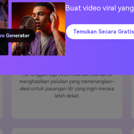
Buat video viral ya
Temukan Secara Gratis
Pelukan hubungan jarak jauh
Merindukan pasanganmu? Efek filter hug me
ai Media.io memungkinkan Anda
Ciptakan
pelukan video yang hangat dan
emosional
Untuk mengirimkan melintasi mil-
mil. Unggah saja foto Anda dan biarkan ai
menghasilkan pelukan yang menenangkan-
ideal untuk pasangan ldr yang ingin merasa
lebih dekat.