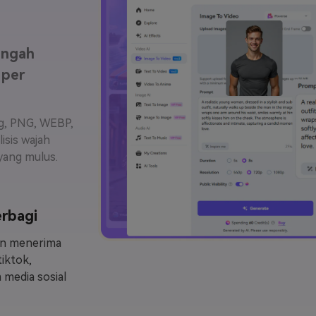
engah
 per
g, PNG, WEBP,
isis wajah
yang mulus.
erbagi
an menerima
tiktok,
 media sosial