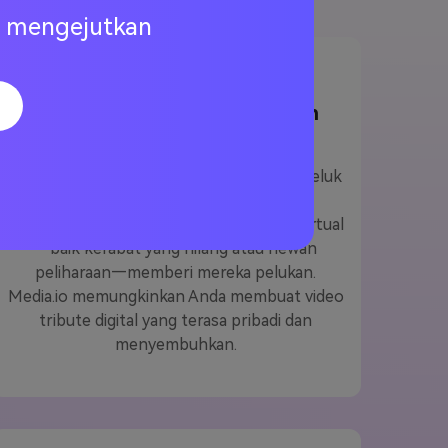
ng mengejutkan
Memorial atau penghormatan
pelukan
Beberapa pengguna menggunakan alat peluk
saya ai untuk
Menciptakan momen
menyentuh
Dimana orang yang dikasihi virtual
—baik kerabat yang hilang atau hewan
peliharaan—memberi mereka pelukan.
Media.io memungkinkan Anda membuat video
tribute digital yang terasa pribadi dan
menyembuhkan.