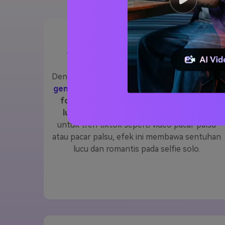
Video pacar atau pacar palsu
Dengan yang
Media.io memeluk saya filter ai
generator video
, kamu bisa.
Mengubah satu
foto menjadi pelukan yang manis (atau
lucu!) dari pasangan virtual
. Sempurna
untuk tren tiktok seperti video pacar palsu
atau pacar palsu, efek ini membawa sentuhan
lucu dan romantis pada selfie solo.