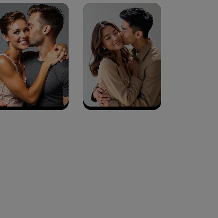
elajahi Lebih Banyak >>
ons >>