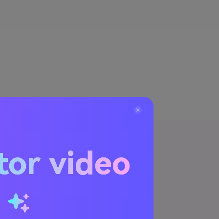
tor video
an filter
u