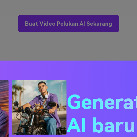
Buat Video Pelukan AI Sekarang
Genera
 dapat Anda buat deng
AI bar
media.io hug me