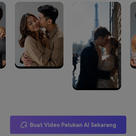
J
Vidu
Pixverse
Hailuo
Runway
Find More Soluti
Buat Video Pelukan AI Sekarang