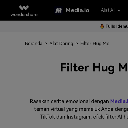
Media.io
Alat AI
Tulis idem
Asisten 
AI Vi
Beranda
>
Alat Daring
>
Filter Hug Me
Panduan P
Hapus Water
Foto Jadi 
Gan
Langkah 
Penerjemah V
Teks ke Vi
Gam
Filter Hug 
Langk
Penambah Vid
Ubah Video
Efe
Hapus Latar 
Referensi 
Pem
Klip Otomatis
Filt
Rasakan cerita emosional dengan
Media.
FAQ
teman virtual yang memeluk Anda dengan
Subtitle Otom
2K 
TikTok dan Instagram, efek filter A
Model AI yan
Pertanyaa
Sering Di
Montase Vide
New