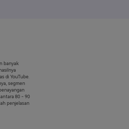
elajahi Lebih Banyak >>
ons >>
an banyak
hasilnya
as di YouTube.
anya, segmen
h penayangan
 antara 80 - 90
alah penjelasan