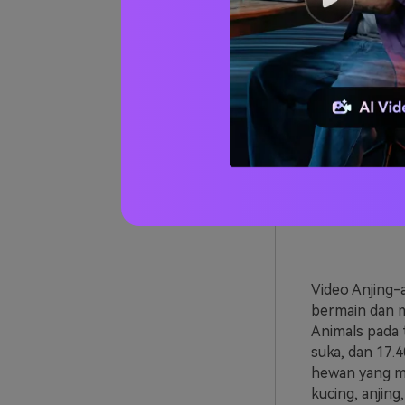
03
dari 04
Video Anjing-
bermain dan m
Animals pada 
suka, dan 17.4
hewan yang m
kucing, anjing