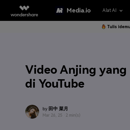
Media.io
Alat AI
Tulis idem
Asisten 
AI Vi
Panduan P
Hapus Water
Foto Jadi 
Gan
Langkah 
Penerjemah V
Teks ke Vi
Gam
Video Anjing yang
Langk
Penambah Vid
Ubah Video
Efe
di YouTube
Hapus Latar 
Referensi 
Pem
Klip Otomatis
Filt
FAQ
田中 菜月
by
Subtitle Otom
2K 
Mar 26, 25 ·
2 min(s)
Model AI yan
Pertanyaa
Sering Di
Montase Vide
New