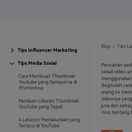
Veo3
Blog
Tips La
Tips Influencer Marketing
Tips Media Sosial
Pencarian sed
sekali video a
Cara Membuat Thumbnail
menggunakan v
Youtube yang Sempurna di
Begitulah car
Photoshop
anjing ini me
videonya yang 
Panduan Ukuran Thumbnail
juta dan sebag
YouTube yang Tepat
rinci tentang
4 Lelucon Menakutkan yang
Terlucu di YouTube