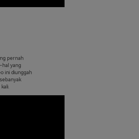
yang pernah
l-hal yang
o ini diunggah
 sebanyak
kali.