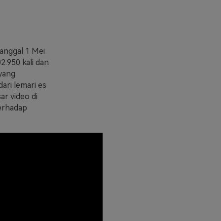
anggal 1 Mei
02.950 kali dan
 yang
ri lemari es
r video di
terhadap