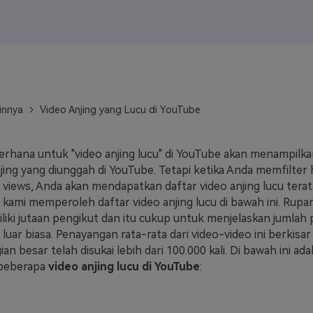
J
Vidu
Pixverse
Hailuo
Runway
Find More Soluti
innya
Video Anjing yang Lucu di YouTube
erhana untuk "video anjing lucu" di YouTube akan menampilk
njing yang diunggah di YouTube. Tetapi ketika Anda memfilter 
iews, Anda akan mendapatkan daftar video anjing lucu terat
a kami memperoleh daftar video anjing lucu di bawah ini. Rup
miliki jutaan pengikut dan itu cukup untuk menjelaskan jumla
luar biasa. Penayangan rata-rata dari video-video ini berkisar
ian besar telah disukai lebih dari 100.000 kali. Di bawah ini ad
 beberapa
video anjing lucu di YouTube
: