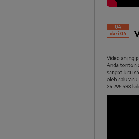
04
V
dari 04
Video anjing p
Anda tonton d
sangat lucu sa
oleh saluran 
34.295.583 kali