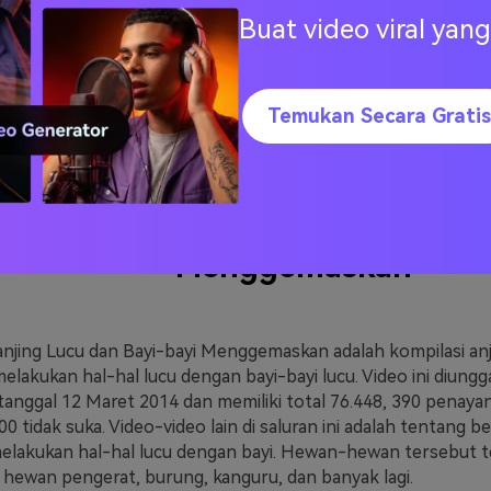
Buat video viral ya
Temukan Secara Gratis
Anjing Lucu dan Anak Keci
Menggemaskan
anjing Lucu dan Bayi-bayi Menggemaskan adalah kompilasi an
elakukan hal-hal lucu dengan bayi-bayi lucu. Video ini diung
tanggal 12 Maret 2014 dan memiliki total 76.448, 390 penaya
00 tidak suka. Video-video lain di saluran ini adalah tentang be
elakukan hal-hal lucu dengan bayi. Hewan-hewan tersebut 
, hewan pengerat, burung, kanguru, dan banyak lagi.