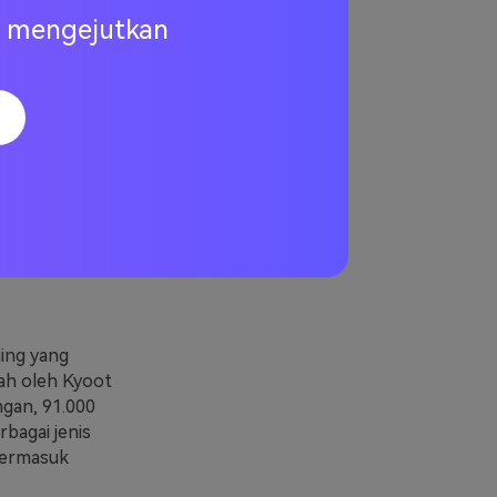
ng mengejutkan
l
jing yang
gah oleh Kyoot
ngan, 91.000
rbagai jenis
termasuk