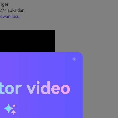
Tiger
 274 suka dan
hewan lucu
tor video
u