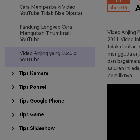
01
A
Cara Memperbaiki Video
dari 04
YouTube Tidak Bisa Diputar
Pandung Lengkap Cara
Video Anjing 
Mengubah Thumbnail
YouTube
2011. Video ini
tidak disukai l
Video Anjing yang Lucu di
menggoda anji
YouTube
dan bagaimana
saluran ini a
Tips Kamera
pemiliknya.
Tips Ponsel
Tips Google Phone
Tips Game
Tips Slideshow