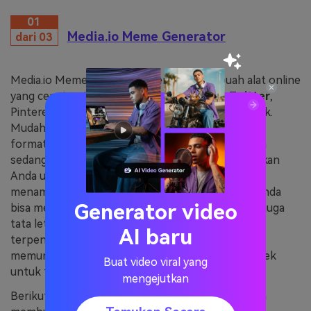
01
Media.io Meme Generator
dari 03
Media.io Meme Generator merupakan sebuah alat online
yang cepat untuk
membuat meme untuk Twitter
,
Pinterest, Snapchat, Instagram, dan juga Facebook.
Mudah untuk digunakan dan sesuai dengan semua
format foto standar, termasuk juga file GIF. Ketika
sedang membuat meme, alat ini akan memungkinkan
Anda untuk memilih desain templat sebelum
menambahkan teks yang relevan. Seperti biasa, Anda
Generator video
bisa mengedit warna teks, jenis font, ukuran, dan juga
tata letak sesuai keinginan Anda. Selain itu, yang
AI baru
terpenting ialah Media.io Meme Generator
memungkinkan Anda untuk bisa memilih rasio aspek
Buat video viral yang
untuk templat meme yang Anda buat.
mengejutkan
Berikut ini merupakan langkah-langkah untuk bisa