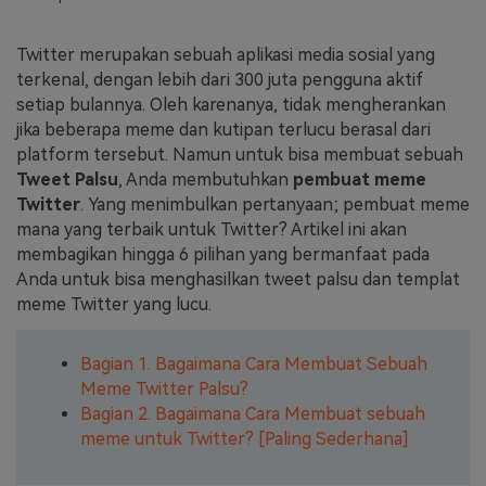
Masuk
FAQs
Hubungi Kami
Twitter merupakan sebuah aplikasi media sosial yang
terkenal, dengan lebih dari 300 juta pengguna aktif
Berkreasi dengan AI
setiap bulannya. Oleh karenanya, tidak mengherankan
Tips & Tutorial AI
jika beberapa meme dan kutipan terlucu berasal dari
platform tersebut. Namun untuk bisa membuat sebuah
Postingan Terbaru
Tweet Palsu
, Anda membutuhkan
pembuat meme
Twitter
. Yang menimbulkan pertanyaan; pembuat meme
Jelajahi Lebih Banyak >>
mana yang terbaik untuk Twitter? Artikel ini akan
membagikan hingga 6 pilihan yang bermanfaat pada
Anda untuk bisa menghasilkan tweet palsu dan templat
meme Twitter yang lucu.
Bagian 1. Bagaimana Cara Membuat Sebuah
Meme Twitter Palsu?
Bagian 2. Bagaimana Cara Membuat sebuah
meme untuk Twitter? [Paling Sederhana]