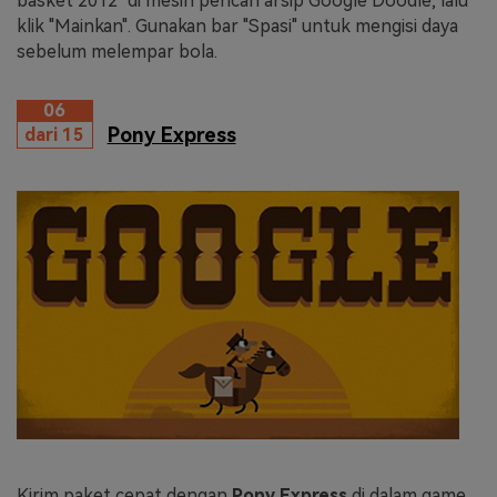
basket 2012" di mesin pencari arsip Google Doodle, lalu
klik "Mainkan". Gunakan bar "Spasi" untuk mengisi daya
sebelum melempar bola.
06
Pony Express
dari 15
Kirim paket cepat dengan
Pony Express
di dalam game