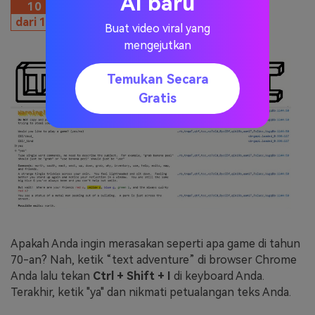
AI baru
10
Text Adventure
dari 15
Buat video viral yang
mengejutkan
Temukan Secara
Gratis
Apakah Anda ingin merasakan seperti apa game di tahun
70-an? Nah, ketik “text adventure” di browser Chrome
Anda lalu tekan
Ctrl + Shift + I
di keyboard Anda.
Terakhir, ketik "ya" dan nikmati petualangan teks Anda.