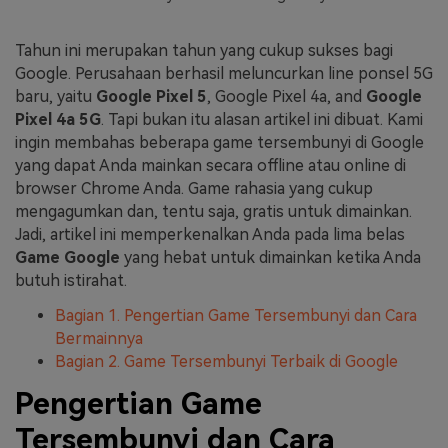
Masuk
FAQs
Hubungi Kami
Tahun ini merupakan tahun yang cukup sukses bagi
Google. Perusahaan berhasil meluncurkan line ponsel 5G
Berkreasi dengan AI
baru, yaitu
Google Pixel 5
, Google Pixel 4a, and
Google
Tips & Tutorial AI
Pixel 4a 5G
. Tapi bukan itu alasan artikel ini dibuat. Kami
ingin membahas beberapa game tersembunyi di Google
Postingan Terbaru
yang dapat Anda mainkan secara offline atau online di
browser Chrome Anda. Game rahasia yang cukup
Jelajahi Lebih Banyak >>
mengagumkan dan, tentu saja, gratis untuk dimainkan.
Jadi, artikel ini memperkenalkan Anda pada lima belas
Game Google
yang hebat untuk dimainkan ketika Anda
butuh istirahat.
Bagian 1. Pengertian Game Tersembunyi dan Cara
Bermainnya
Bagian 2. Game Tersembunyi Terbaik di Google
Pengertian Game
Tersembunyi dan Cara