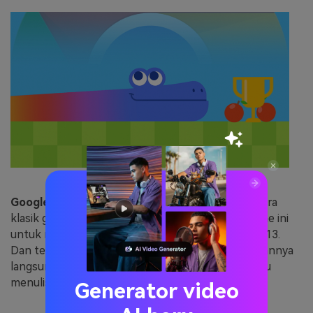
Google Snake
akan membantu Anda kembali ke era
klasik game Symbian Nokia. Google membuat game ini
untuk memperingati festival Tahun Baru Imlek 2013.
Dan tebak apa yang terjadi? Anda dapat memainkannya
langsung dari mesin pencari Anda. And hanya perlu
menuliskan “google snake” dan mulai bermain.
Generator video