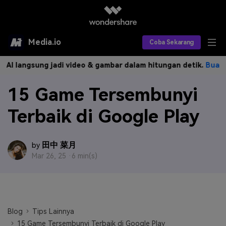
Media.io
Coba Sekarang
sung jadi video & gambar dalam hitungan detik.
Buat Sekarang>
Alat AI
15 Game Tersembunyi
Produk AI
AI Video
Terbaik di Google Play
Efek AI
AI Gambar
Asisten Video AI
AI Audio
Sumber Daya
Editor Video AI
Efek Video
田中 菜月
by
Mar 26, 25 ·
6 min(s)
Editor Gambar AI
Harga
Efek Foto
Model AI yang Didukung
Editor Audio AI
TOP
Veo3
Panduan Pengguna
Apa yang Baru
Find More Solutions >>
Blog
Tips Lainnya
15 Game Tersembunyi Terbaik di Google Play