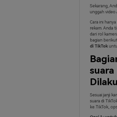
Sekarang, And
unggah video 
Cara ini hany
rekam. Anda t
dari rol kame
bagian beriku
di TikTok
untu
Bagia
suara 
Dilak
Sesuai janji 
suara di TikTo
ke TikTok, ops