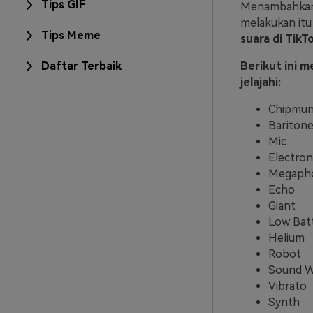
Tips GIF
Menambahkan e
melakukan itu
Tips Meme
suara di TikT
Daftar Terbaik
Berikut ini m
jelajahi:
Chipmu
Bariton
Mic
Electron
Megaph
Echo
Giant
Low Bat
Helium
Robot
Sound W
Vibrato
Synth