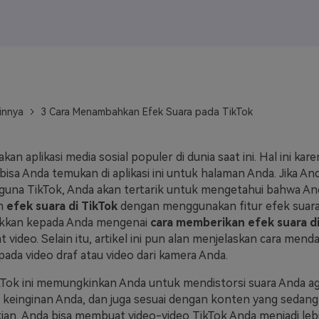
J
Vidu
Pixverse
Hailuo
Runway
Find More Soluti
innya
3 Cara Menambahkan Efek Suara pada TikTok
an aplikasi media sosial populer di dunia saat ini. Hal ini kar
isa Anda temukan di aplikasi ini untuk halaman Anda. Jika An
una TikTok, Anda akan tertarik untuk mengetahui bahwa An
n
efek suara di TikTok
dengan menggunakan fitur efek suara. 
kkan kepada Anda mengenai
cara memberikan efek suara di
video. Selain itu, artikel ini pun alan menjelaskan cara men
 pada video draf atau video dari kamera Anda.
kTok ini memungkinkan Anda untuk mendistorsi suara Anda a
 keinginan Anda, dan juga sesuai dengan konten yang sedang
an, Anda bisa membuat video-video TikTok Anda menjadi leb