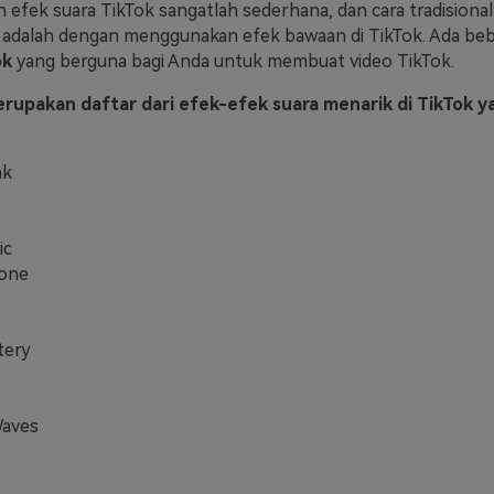
fek suara TikTok sangatlah sederhana, dan cara tradisional
 adalah dengan menggunakan efek bawaan di TikTok. Ada be
ok
yang berguna bagi Anda untuk membuat video TikTok.
erupakan daftar dari efek-efek suara menarik di TikTok y
nk
e
ic
one
tery
aves