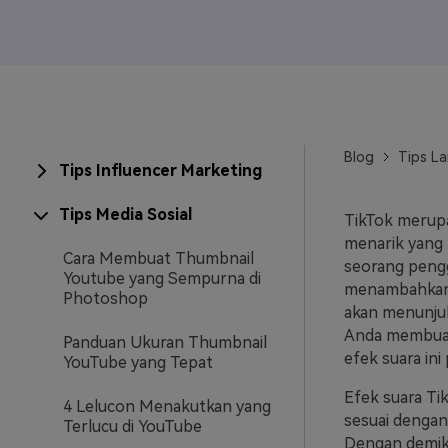
Veo3
Blog
Tips La
Tips Influencer Marketing
Tips Media Sosial
TikTok merupak
menarik yang b
Cara Membuat Thumbnail
seorang pengg
Youtube yang Sempurna di
menambahka
Photoshop
akan menunju
Anda membuat 
Panduan Ukuran Thumbnail
efek suara ini
YouTube yang Tepat
Efek suara Ti
4 Lelucon Menakutkan yang
sesuai dengan
Terlucu di YouTube
Dengan demiki