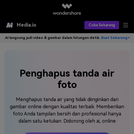
Media.io
Coba Sekarang
ngsung jadi video & gambar dalam hitungan detik.
Buat Sekarang>>
Tuli
Alat AI
Produk AI
AI Video
Efek AI
AI Gambar
Asisten Video AI
Penghapus tanda air
AI Audio
foto
Sumber Daya
Editor Video AI
Efek Video
Editor Gambar AI
Harga
Efek Foto
Model AI yang Didukung
Menghapus tanda air yang tidak diinginkan dari
gambar online dengan kualitas terbaik. Memberikan
Editor Audio AI
TOP
Veo3
foto Anda tampilan bersih dan profesional hanya
Panduan Pengguna
Apa yang Baru
dalam satu ketukan. Didorong oleh ai, online
Find More Solutions >>