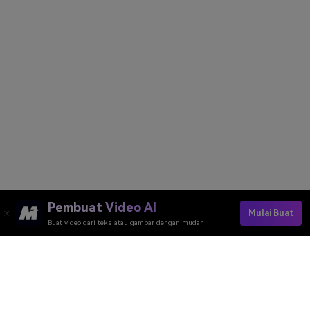
Pembuat Video AI
Mulai Buat
Buat video dari teks atau gambar dengan mudah
Alat Daring Media.io
Peringkat Kualitas: