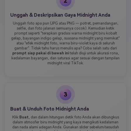
2
Unggah & Deskripsikan Gaya Midnight Anda
Unggah foto apa pun (JPG atau PNG — potret, pemandangan,
selfie, dan foto jalanan semuanya cocok). Kemudian ketik
prompt seperti "terapkan gradasi warna midnight biru kobalt
gelap, bayangan indigo gelap, suasana midnight yang memikat"
atau "efek midnight foto, warna biru-violet kaya di seluruh
gambar". Tidak tahu harus menulis apa? Coba salah satu dari
prompt siap pakai di bawah ini
telah diuji untuk akurasi rona,
kedalaman bayangan, dan saturasi agar sesuai dengan tampilan
midnight viral TikTok.
3
Buat & Unduh Foto Midnight Anda
Klik
Buat
, dan dalam hitungan detik foto Anda akan dibungkus
dalam atmosfer biru midnight yang kaya mengikuti kedalaman
dan nada alami adegan Anda. Gunakan slider sebelum/sesudah