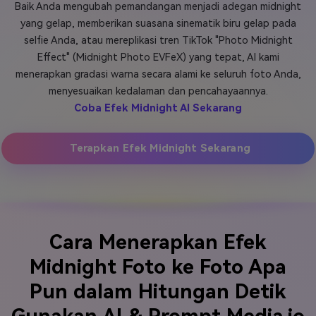
Baik Anda mengubah pemandangan menjadi adegan midnight
Masuk
yang gelap, memberikan suasana sinematik biru gelap pada
FAQs
Hubungi Kami
selfie Anda, atau mereplikasi tren TikTok "Photo Midnight
Effect" (Midnight Photo EVFeX) yang tepat, AI kami
Berkreasi dengan AI
menerapkan gradasi warna secara alami ke seluruh foto Anda,
Tips & Tutorial AI
menyesuaikan kedalaman dan pencahayaannya.
Coba Efek Midnight AI Sekarang
Postingan Terbaru
Jelajahi Lebih Banyak >>
Terapkan Efek Midnight Sekarang
Cara Menerapkan Efek
Midnight Foto ke Foto Apa
Pun dalam Hitungan Detik