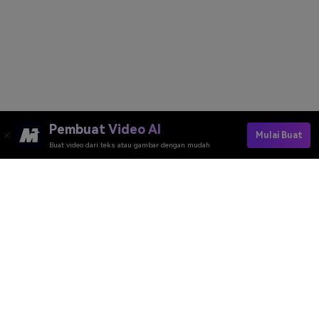
Pembuat Video AI
Mulai Buat
Buat video dari teks atau gambar dengan mudah
Try The AI Midnight Effect Now →
Media.io Online Tools Quality Rating：
4.7 (162,357 Votes)