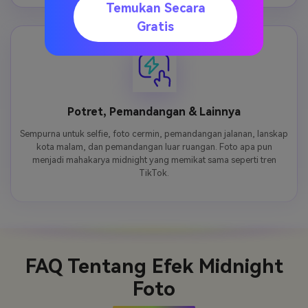
Temukan Secara
Gratis
Potret, Pemandangan & Lainnya
Sempurna untuk selfie, foto cermin, pemandangan jalanan, lanskap
kota malam, dan pemandangan luar ruangan. Foto apa pun
menjadi mahakarya midnight yang memikat sama seperti tren
TikTok.
FAQ Tentang
Efek Midnight
Foto