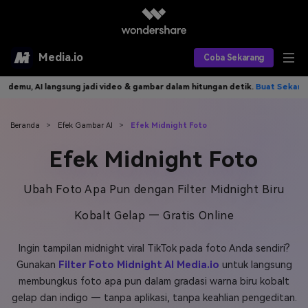
Media.io
Coba Sekarang
 AI langsung jadi video & gambar dalam hitungan detik.
Buat Sekarang>>
Alat AI
Produk AI
AI Video
Beranda
>
Efek Gambar AI
>
Efek Midnight Foto
Efek Midnight Foto
Efek AI
AI Gambar
Asisten Video AI
AI Audio
Sumber Daya
Ubah Foto Apa Pun dengan Filter Midnight Biru
Editor Video AI
Efek Video
Kobalt Gelap — Gratis Online
Editor Gambar AI
Harga
Efek Foto
Model AI yang Didukung
Ingin tampilan midnight viral TikTok pada foto Anda sendiri?
Editor Audio AI
TOP
Veo3
Panduan Pengguna
Apa yang Baru
Gunakan
Filter Foto Midnight AI Media.io
untuk langsung
Find More Solutions >>
membungkus foto apa pun dalam gradasi warna biru kobalt
gelap dan indigo — tanpa aplikasi, tanpa keahlian pengeditan.