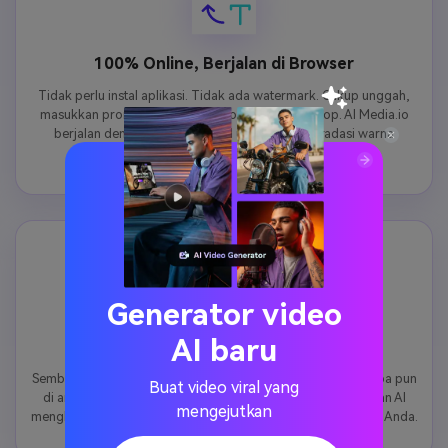
100% Online, Berjalan di Browser
Tidak perlu instal aplikasi. Tidak ada watermark. Cukup unggah,
masukkan prompt, dan buat di ponsel atau desktop. AI Media.io
berjalan dengan aman di cloud untuk output gradasi warna
midnight instan tanpa perlu mendaftar.
Generator video
AI baru
Kontrol Kegelapan & Intensitas
Semburat kobalt halus, atmosfer indigo gelap penuh, atau apa pun
Buat video viral yang
di antaranya deskripsikan intensitas dalam prompt Anda dan AI
mengejutkan
menghadirkan suasana midnight yang tepat sesuai keinginan Anda.