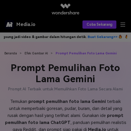
Media.io
Coba Sekarang
 & gambar dalam hitungan detik.
Buat Sekarang>>
Tulis idemu, AI lang
Alat AI
Produk AI
AI Video
Beranda
>
Efek Gambar AI
>
Prompt Pemulihan Foto Lama Gemini
Prompt Pemulihan Foto
Efek AI
AI Gambar
Asisten Video AI
Lama Gemini
AI Audio
Sumber Daya
Editor Video AI
Efek Video
Prompt AI Terbaik untuk Memulihkan Foto Lama Secara Alami
Editor Gambar AI
Harga
Efek Foto
Model AI yang Didukung
Temukan
prompt pemulihan foto lama Gemini
terbaik
Editor Audio AI
TOP
Veo3
untuk memperbaiki goresan, pudar, buram, dan detail yang
Panduan Pengguna
Apa yang Baru
rusak dengan hasil yang terlihat alami. Gunakan ide
prompt
Find More Solutions >>
pemulihan foto lama ChatGPT
, panduan pemulihan realistis
gaya Reddit, dan prompt siap pakai di
Media.io
untuk