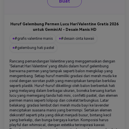
Buat
Huruf Gelembung Permen Lucu Hari Valentine Gratis 2026
untuk Gemini AI - Desain Manis HD
#grafis valentine manis
#desain cinta kawaii
#gelembung hati pastel
Rancang pemandangan Valentine yang menggemaskan dengan
'Selamat Hari Valentine' yang ditulis dalam huruf gelembung
berwarna permen yang tampak seperti balon mengkilap yang
mengembang. Setiap huruf memiliki gradasi dari merah muda ke
coral dengan sorotan putih yang menciptakan tampilan berkilau
seperti plastik. Huruf-huruf dikelilingi oleh balon berbentuk hati
yang melayang dalam berbagai ukuran, boneka beruang kartun
lucu yang memegang tanda hati mini, confetti pastel, dan elemen
permen manis seperti lolipop dan cokelat terbungkus. Latar
belakang: gradasi lembut dari merah muda bayi ke lavender
menciptakan suasana manis yang bermimpi. Sertakan elemen
dekoratif seperti pita yang diikat menjadi busur, bintang kecil
yang berkelip, dan bunga bergaya kartun. Komposisi harus
playful dan whimsical, dengan estetika terinspirasi kawaii.