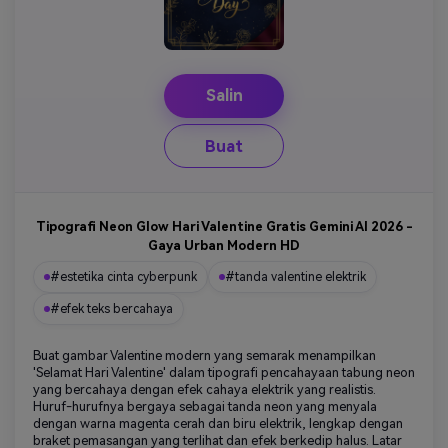
Salin
Buat
Tipografi Neon Glow Hari Valentine Gratis Gemini AI 2026 -
Gaya Urban Modern HD
#estetika cinta cyberpunk
#tanda valentine elektrik
#efek teks bercahaya
Buat gambar Valentine modern yang semarak menampilkan
'Selamat Hari Valentine' dalam tipografi pencahayaan tabung neon
yang bercahaya dengan efek cahaya elektrik yang realistis.
Huruf-hurufnya bergaya sebagai tanda neon yang menyala
dengan warna magenta cerah dan biru elektrik, lengkap dengan
braket pemasangan yang terlihat dan efek berkedip halus. Latar