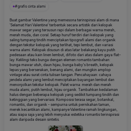
#grafis cinta alami
Buat gambar Valentine yang memesona terinspirasi alam di mana
'Selamat Hari Valentine' terbentuk secara artistik dari kelopak
mawar segar yang tersusun rapi dalam berbagai warna merah,
merah muda, dan coral. Setiap huruf terdiri dari kelopak yang
saling tumpang tindih menciptakan tipografi alami dan organik
dengan tekstur kelopak yang terlihat, tepi lembut, dan variasi
warna alami. Kelopak disusun di atas latar belakang kayu putih
pedesaan atau kain linen lembut, difoto dari atas dalam gaya flat-
lay. Kelilingi teks bunga dengan elemen romantis tambahan:
bunga mawar utuh, daun hijau, bunga baby's breath, kelopak
lepas yang berserakan, benang alami, dan mungkin amplop
vintage atau surat cinta tulisan tangan. Pencahayaan: cahaya
jendela alami yang lembut menciptakan bayangan lembut dan
menonjolkan tekstur kelopak. Palet warna: merah dan merah
muda alami, putih lembut, hijau organik. Tambahkan kedalaman
halus dengan beberapa kelopak yang sedikit tumpang tindih dan
ketinggian yang bervariasi. Komposisi terasa segar, botanikal,
romantis, dan organik - sempurna untuk pernikahan taman,
merek kecantikan alami, kampanye Valentine ramah lingkungan,
atau siapa saja yang lebih menyukai estetika romantis terinspirasi
alam daripada desain sintetis.