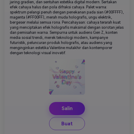
jaring gradien, dan sentuhan estetika digital modern. Sertakan
efek cahaya halus dan pola difraksi cahaya. Palet warna:
spektrum pelangi penuh dengan penekanan pada sian (#00FFFF),
magenta (#FF00FF), merah muda holografis, ungu elektrik,
bergeser melalui semua rona. Pencahayaan: cahaya terarah kuat
yang menciptakan efek holografis maksimal dengan sorotan jelas
dan pemisahan warna. Sempurna untuk audiens Gen Z, konten
media sosial trendi, merek teknologi modern, kampanye
futuristik, peluncuran produk holografis, atau audiens yang
menginginkan estetika Valentine mutakhir dan kontemporer
dengan teknologi visual inovatif.
Salin
Buat