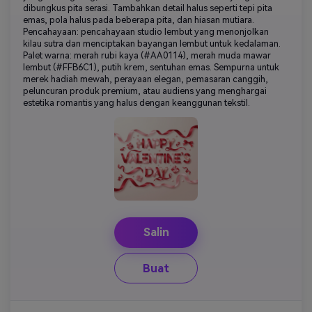
dibungkus pita serasi. Tambahkan detail halus seperti tepi pita
emas, pola halus pada beberapa pita, dan hiasan mutiara.
Pencahayaan: pencahayaan studio lembut yang menonjolkan
kilau sutra dan menciptakan bayangan lembut untuk kedalaman.
Palet warna: merah rubi kaya (#AA0114), merah muda mawar
lembut (#FFB6C1), putih krem, sentuhan emas. Sempurna untuk
merek hadiah mewah, perayaan elegan, pemasaran canggih,
peluncuran produk premium, atau audiens yang menghargai
estetika romantis yang halus dengan keanggunan tekstil.
Salin
Buat