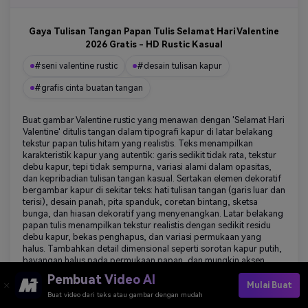
Gaya Tulisan Tangan Papan Tulis Selamat Hari Valentine
2026 Gratis - HD Rustic Kasual
#seni valentine rustic
#desain tulisan kapur
#grafis cinta buatan tangan
Buat gambar Valentine rustic yang menawan dengan 'Selamat Hari
Valentine' ditulis tangan dalam tipografi kapur di latar belakang
tekstur papan tulis hitam yang realistis. Teks menampilkan
karakteristik kapur yang autentik: garis sedikit tidak rata, tekstur
debu kapur, tepi tidak sempurna, variasi alami dalam opasitas,
dan kepribadian tulisan tangan kasual. Sertakan elemen dekoratif
bergambar kapur di sekitar teks: hati tulisan tangan (garis luar dan
terisi), desain panah, pita spanduk, coretan bintang, sketsa
bunga, dan hiasan dekoratif yang menyenangkan. Latar belakang
papan tulis menampilkan tekstur realistis dengan sedikit residu
debu kapur, bekas penghapus, dan variasi permukaan yang
halus. Tambahkan detail dimensional seperti sorotan kapur putih,
bayangan halus pada permukaan papan, dan mungkin aksen
kapur berwarna dalam merah muda atau merah lembut untuk
Pembuat Video AI
variasi. Sertakan bingkai dekoratif kasual, desain sudut, atau
Mulai Buat
elemen bingkai yang digambar dalam gaya kapur. Palet warna:
Buat video dari teks atau gambar dengan mudah
kapur putih tradisional (#F5F5F5), hitam papan tulis/hijau tua