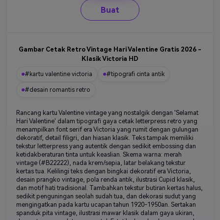
Buat
Gambar Cetak Retro Vintage Hari Valentine Gratis 2026 -
Klasik Victoria HD
#kartu valentine victoria
#tipografi cinta antik
#desain romantis retro
Rancang kartu Valentine vintage yang nostalgik dengan 'Selamat
Hari Valentine' dalam tipografi gaya cetak letterpress retro yang
menampilkan font serif era Victoria yang rumit dengan gulungan
dekoratif, detail filigri, dan hiasan klasik. Teks tampak memiliki
tekstur letterpress yang autentik dengan sedikit embossing dan
ketidakberaturan tinta untuk keaslian. Skema warna: merah
vintage (#B22222), nada krem/sepia, latar belakang tekstur
kertas tua. Kelilingi teks dengan bingkai dekoratif era Victoria,
desain prangko vintage, pola renda antik, ilustrasi Cupid klasik,
dan motif hati tradisional. Tambahkan tekstur butiran kertas halus,
sedikit penguningan seolah sudah tua, dan dekorasi sudut yang
mengingatkan pada kartu ucapan tahun 1920-1950an. Sertakan
spanduk pita vintage, ilustrasi mawar klasik dalam gaya ukiran,