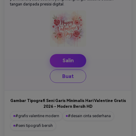
tangan daripada presisi digital.
Salin
Buat
Gambar Tipografi Seni Garis Minimalis Hari Valentine Gratis
2026 - Modern Bersih HD
#grafis valentine modern
#desain cinta sederhana
#seni tipografi bersih