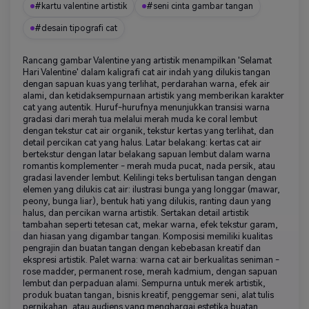
#kartu valentine artistik
#seni cinta gambar tangan
#desain tipografi cat
Rancang gambar Valentine yang artistik menampilkan 'Selamat
Hari Valentine' dalam kaligrafi cat air indah yang dilukis tangan
dengan sapuan kuas yang terlihat, perdarahan warna, efek air
alami, dan ketidaksempurnaan artistik yang memberikan karakter
cat yang autentik. Huruf-hurufnya menunjukkan transisi warna
gradasi dari merah tua melalui merah muda ke coral lembut
dengan tekstur cat air organik, tekstur kertas yang terlihat, dan
detail percikan cat yang halus. Latar belakang: kertas cat air
bertekstur dengan latar belakang sapuan lembut dalam warna
romantis komplementer - merah muda pucat, nada persik, atau
gradasi lavender lembut. Kelilingi teks bertulisan tangan dengan
elemen yang dilukis cat air: ilustrasi bunga yang longgar (mawar,
peony, bunga liar), bentuk hati yang dilukis, ranting daun yang
halus, dan percikan warna artistik. Sertakan detail artistik
tambahan seperti tetesan cat, mekar warna, efek tekstur garam,
dan hiasan yang digambar tangan. Komposisi memiliki kualitas
pengrajin dan buatan tangan dengan kebebasan kreatif dan
ekspresi artistik. Palet warna: warna cat air berkualitas seniman -
rose madder, permanent rose, merah kadmium, dengan sapuan
lembut dan perpaduan alami. Sempurna untuk merek artistik,
produk buatan tangan, bisnis kreatif, penggemar seni, alat tulis
pernikahan, atau audiens yang menghargai estetika buatan