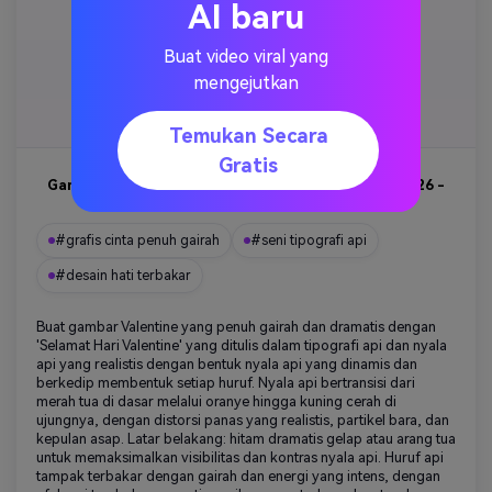
AI baru
Salin
Buat video viral yang
mengejutkan
Buat
Temukan Secara
Gratis
Gambar Huruf Terbakar Api Hari Valentine Gratis 2026 -
Drama Penuh Gairah HD
#grafis cinta penuh gairah
#seni tipografi api
#desain hati terbakar
Buat gambar Valentine yang penuh gairah dan dramatis dengan
'Selamat Hari Valentine' yang ditulis dalam tipografi api dan nyala
api yang realistis dengan bentuk nyala api yang dinamis dan
berkedip membentuk setiap huruf. Nyala api bertransisi dari
merah tua di dasar melalui oranye hingga kuning cerah di
ujungnya, dengan distorsi panas yang realistis, partikel bara, dan
kepulan asap. Latar belakang: hitam dramatis gelap atau arang tua
untuk memaksimalkan visibilitas dan kontras nyala api. Huruf api
tampak terbakar dengan gairah dan energi yang intens, dengan