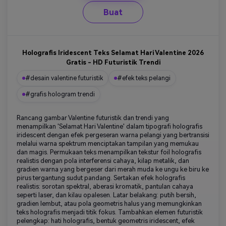
Buat
Holografis Iridescent Teks Selamat Hari Valentine 2026
Gratis - HD Futuristik Trendi
#desain valentine futuristik
#efek teks pelangi
#grafis hologram trendi
Rancang gambar Valentine futuristik dan trendi yang
menampilkan 'Selamat Hari Valentine' dalam tipografi holografis
iridescent dengan efek pergeseran warna pelangi yang bertransisi
melalui warna spektrum menciptakan tampilan yang memukau
dan magis. Permukaan teks menampilkan tekstur foil holografis
realistis dengan pola interferensi cahaya, kilap metalik, dan
gradien warna yang bergeser dari merah muda ke ungu ke biru ke
pirus tergantung sudut pandang. Sertakan efek holografis
realistis: sorotan spektral, aberasi kromatik, pantulan cahaya
seperti laser, dan kilau opalesen. Latar belakang: putih bersih,
gradien lembut, atau pola geometris halus yang memungkinkan
teks holografis menjadi titik fokus. Tambahkan elemen futuristik
pelengkap: hati holografis, bentuk geometris iridescent, efek