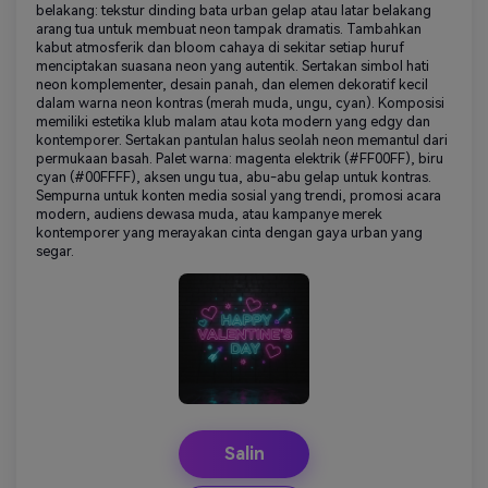
belakang: tekstur dinding bata urban gelap atau latar belakang
arang tua untuk membuat neon tampak dramatis. Tambahkan
kabut atmosferik dan bloom cahaya di sekitar setiap huruf
menciptakan suasana neon yang autentik. Sertakan simbol hati
neon komplementer, desain panah, dan elemen dekoratif kecil
dalam warna neon kontras (merah muda, ungu, cyan). Komposisi
memiliki estetika klub malam atau kota modern yang edgy dan
kontemporer. Sertakan pantulan halus seolah neon memantul dari
permukaan basah. Palet warna: magenta elektrik (#FF00FF), biru
cyan (#00FFFF), aksen ungu tua, abu-abu gelap untuk kontras.
Sempurna untuk konten media sosial yang trendi, promosi acara
modern, audiens dewasa muda, atau kampanye merek
kontemporer yang merayakan cinta dengan gaya urban yang
segar.
Salin