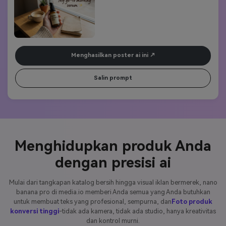
tetap dapat dibaca sepenuhnya. Menggunakan nano banana pro 
untuk memadukan teks secara alami ke dalam adegan tanpa 
distorsi atau kabur.
Menghasilkan poster ai ini
Salin prompt
Menghidupkan produk Anda
dengan presisi ai
Mulai dari tangkapan katalog bersih hingga visual iklan bermerek, nano
banana pro di media.io memberi Anda semua yang Anda butuhkan
untuk membuat teks yang profesional, sempurna, dan
Foto produk
konversi tinggi
-tidak ada kamera, tidak ada studio, hanya kreativitas
dan kontrol murni.