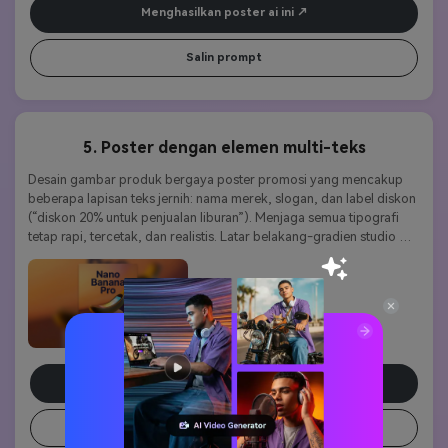
Menghasilkan poster ai ini
Salin prompt
5. Poster dengan elemen multi-teks
Desain gambar produk bergaya poster promosi yang mencakup 
beberapa lapisan teks jernih: nama merek, slogan, dan label diskon 
(“diskon 20% untuk penjualan liburan”). Menjaga semua tipografi 
tetap rapi, tercetak, dan realistis. Latar belakang-gradien studio 
lembut dengan kedalaman. Rendering teks Nano Banana Pro 
memastikan setiap huruf sangat mudah dibaca dan sejajar seperti 
desain grafis asli.
Menghasilkan poster ai ini
Salin prompt