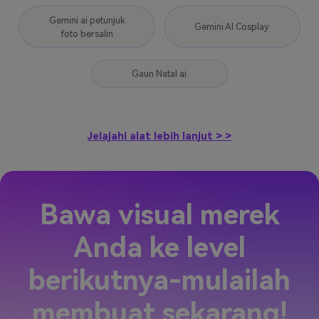
Gemini ai petunjuk
Gemini AI Cosplay
foto bersalin
Gaun Natal ai
Jelajahi alat lebih lanjut > >
Bawa visual merek
Anda ke level
berikutnya-mulailah
membuat sekarang!