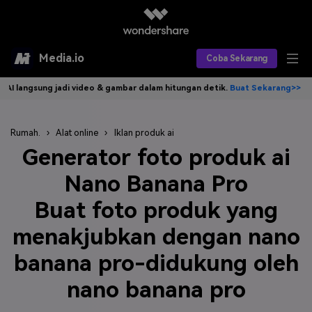
Media.io
Coba Sekarang
i video & gambar dalam hitungan detik.
Buat Sekarang>>
Tulis idemu, 
Alat AI
Produk AI
AI Video
Rumah.
›
Alat online
›
Iklan produk ai
Generator foto produk ai
Efek AI
AI Gambar
Asisten Video AI
Nano Banana Pro
AI Audio
Sumber Daya
Editor Video AI
Efek Video
Buat foto produk yang
Editor Gambar AI
Harga
Efek Foto
Model AI yang Didukung
menakjubkan dengan nano
Editor Audio AI
TOP
banana pro-didukung oleh
Veo3
Panduan Pengguna
Apa yang Baru
nano banana pro
Find More Solutions >>