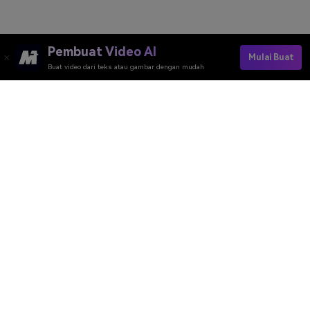
Pembuat Video AI
Mulai Buat
Buat video dari teks atau gambar dengan mudah
Turn Every Idea Into A Sell-Ready Product Visual
Media.io Online Tools Quality Rating：
4.7 (162,357 Votes)
Pembuat Video AI
Pembuat Gambar AI