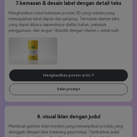
7.kemasan & desain label dengan detail teks
Menghasilkan visual kemasan produk 3D yang realistis yang 
menunjukkan label depan dan samping. Termasuk elemen teks 
yang dapat dibaca sepenuhnya-daftar bahan, petunjuk 
penggunaan, dan slogan "disuntik dengan vitamin c untuk kulit 
berseri". Menjaga tipografi tetap rapi dan dicetak sempurna di 
permukaan. Menyoroti akurasi label dan konsistensi font nano 
banana pro. Bayangan alami cahaya studio kontras tinggi kejelasan 
4k.
Menghasilkan poster ai ini
Salin prompt
8. visual iklan dengan judul
Membuat gambar iklan modern yang menampilkan produk yang 
diunggah dengan latar belakang gaya hidup. Tambahkan judul 