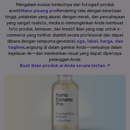
Mengalami evolusi berikutnya dari fotografi produk
Masuk
ai.with
Nano pisang pro
Rendering teks dengan kesetiaan
FAQs
Hubungi Kami
tinggi, pelabelan yang akurat dengan merek, dan pencahayaan
yang sangat realistis, media.io memungkinkan Anda membuat
Berkreasi dengan AI
foto produk, kemasan, dan kreatif iklan yang siap untuk e-
Tips & Tutorial AI
commerce yang terlihat diambil secara profesional dan dapat
dibaca dengan sempurna.generate
Logo, label, harga, dan
Postingan Terbaru
tagline
Langsung di dalam gambar Anda—semuanya dalam
kejelasan 4k—dan memberikan visual yang dapat dipercaya
Jelajahi Lebih Banyak >>
pelanggan Anda.
Buat iklan produk ai Anda secara instan ↗