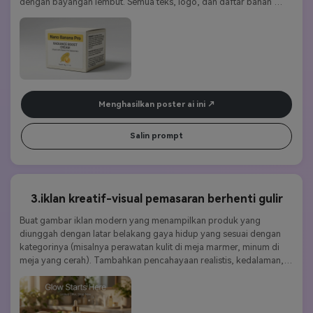
dengan bayangan lembut. Semua teks, logo, dan daftar bahan 
harus tajam dan dapat dibaca, dibungkus sempurna di sekeliling 
kotak atau botol. Menekankan rendering teks yang akurat dari nano 
banana pro dan warna yang konsisten dengan merek.
Menghasilkan poster ai ini
Salin prompt
3.iklan kreatif-visual pemasaran berhenti gulir
Buat gambar iklan modern yang menampilkan produk yang 
diunggah dengan latar belakang gaya hidup yang sesuai dengan 
kategorinya (misalnya perawatan kulit di meja marmer, minum di 
meja yang cerah). Tambahkan pencahayaan realistis, kedalaman, 
dan judul yang dapat dibaca seperti "cahaya dimulai di sini" atau 
"penawaran terbatas". Menjaga komposisi seimbang, dinamis, dan 
persuasif secara visual. Dihasilkan menggunakan nano banana pro 