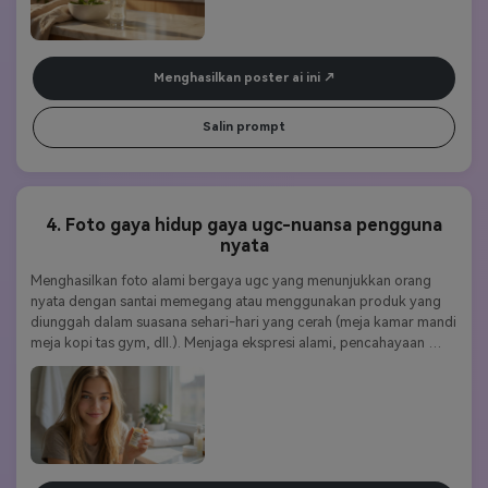
untuk keharmonisan gambar dan teks yang sempurna.
Menghasilkan poster ai ini
Salin prompt
4. Foto gaya hidup gaya ugc-nuansa pengguna
nyata
Menghasilkan foto alami bergaya ugc yang menunjukkan orang 
nyata dengan santai memegang atau menggunakan produk yang 
diunggah dalam suasana sehari-hari yang cerah (meja kamar mandi 
meja kopi tas gym, dll.). Menjaga ekspresi alami, pencahayaan 
lembut, dan lingkungan realistis. Tambahkan kedalaman medan 
yang halus. Menggunakan nano banana pro untuk menjaga detail 
wajah dan membuat semua label produk dapat dibaca.