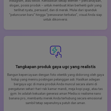
Instagram, atau tiktok. Kendalikan setiap elemen – pencahayaan,
slogan, posisi produk – untuk membuat iklan berhenti gulir yang
terlihat nyata, persuasif, dan di merek. Mulai dari spanduk
"peluncuran baru" hingga "penawaran terbatas", visual Anda siap
untuk dikonversi.
Tangkapan produk gaya ugc yang realistis
Bangun kepercayaan dengan foto otentik yang didorong oleh gaya
hidup yang meniru postingan pelanggan asli. Hasilkan adegan
bergaya ugc di mana produk Anda muncul secara alami di
pengaturan sehari-hari-rak kamar mandi, meja kopi pagi, atau tas
gym. Ini adalah kekuatan generasi aman Media.io realisme nano
banana pro, membantu merek Anda terhubung secara emosional
sambil tetap sepenuhnya patuh dan aman.