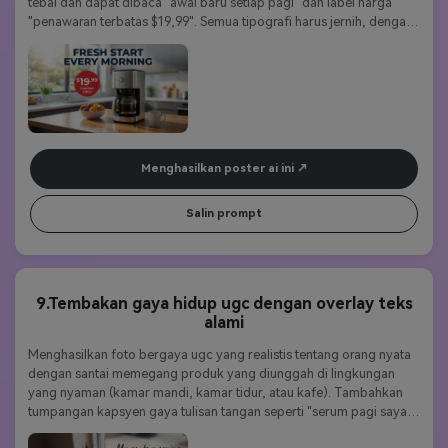
tebal dan dapat dibaca "awal baru setiap pagi" dan label harga 
"penawaran terbatas $19,99". Semua tipografi harus jernih, dengan 
presisi teks-ke-gambar nano banana pro untuk kering dan jarak 
yang sempurna. Komposisi dinamis, siap iklan untuk media sosial 
atau spanduk tampilan.
Menghasilkan poster ai ini
Salin prompt
9.Tembakan gaya hidup ugc dengan overlay teks
alami
Menghasilkan foto bergaya ugc yang realistis tentang orang nyata 
dengan santai memegang produk yang diunggah di lingkungan 
yang nyaman (kamar mandi, kamar tidur, atau kafe). Tambahkan 
tumpangan kapsyen gaya tulisan tangan seperti "serum pagi saya 
yang disukai ✨ "dalam font pena yang realistis. Label produk harus 