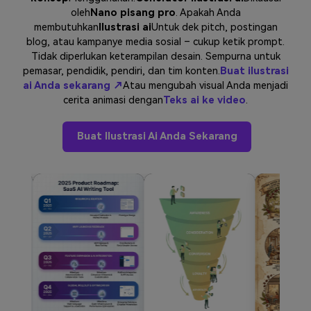
oleh
Nano pisang pro
. Apakah Anda
Masuk
membutuhkan
Ilustrasi ai
Untuk dek pitch, postingan
FAQs
Hubungi Kami
blog, atau kampanye media sosial – cukup ketik prompt.
Berkreasi dengan AI
Tidak diperlukan keterampilan desain. Sempurna untuk
pemasar, pendidik, pendiri, dan tim konten.
Buat ilustrasi
Tips & Tutorial AI
ai Anda sekarang ↗
Atau mengubah visual Anda menjadi
cerita animasi dengan
Teks ai ke video
.
Postingan Terbaru
Jelajahi Lebih Banyak >>
Buat Ilustrasi Ai Anda Sekarang