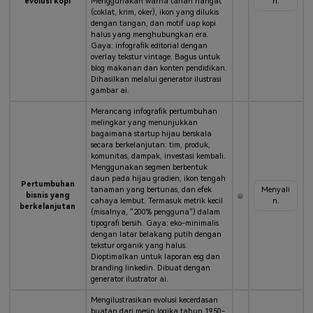
evolusi kopi
Menggunakan warna tanah hangat
n.
(coklat, krim, oker), ikon yang dilukis
dengan tangan, dan motif uap kopi
halus yang menghubungkan era.
Gaya: infografik editorial dengan
overlay tekstur vintage. Bagus untuk
blog makanan dan konten pendidikan.
Dihasilkan melalui generator ilustrasi
gambar ai.
Merancang infografik pertumbuhan
melingkar yang menunjukkan
bagaimana startup hijau berskala
secara berkelanjutan: tim, produk,
komunitas, dampak, investasi kembali.
Menggunakan segmen berbentuk
daun pada hijau gradien, ikon tengah
Pertumbuhan
tanaman yang bertunas, dan efek
Menyali
bisnis yang
cahaya lembut. Termasuk metrik kecil
n.
berkelanjutan
(misalnya, "200% pengguna") dalam
tipografi bersih. Gaya: eko-minimalis
dengan latar belakang putih dengan
tekstur organik yang halus.
Dioptimalkan untuk laporan esg dan
branding linkedin. Dibuat dengan
generator ilustrator ai.
Mengilustrasikan evolusi kecerdasan
buatan dari mesin logika tahun 1950-