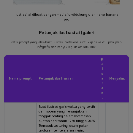
Ilustrasi ai dibuat dengan media.io-didukung oleh nano banana
pro
Petunjuk ilustrasi ai (galeri
Ketik prompt yang jelas-buat ilustrasi profesional untuk garis waktu, peta jalan,
infografis, dan banyak lagi dalam satu klik.
K
e
l
u
Nama prompt
Petunjuk ilustrasi ai
a
Menyalin.
r
a
n
.
Buat ilustrasi garis waktu yang bersih
dan modern yang menunjukkan
tonggak penting dalam kecerdasan
buatan dari tahun 1950 hingga 2025.
Termasuk tes turing, sistem pakar,
terobosan pembelajaran mesin,