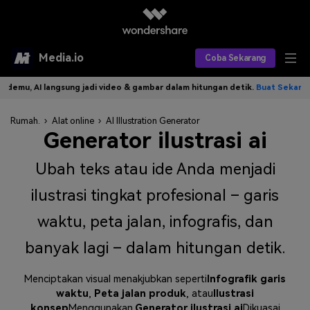
Media.io
Coba Sekarang
mu, AI langsung jadi video & gambar dalam hitungan detik.
Buat Sekarang>>
Alat AI
Rumah.
›
Alat online
›
AI Illustration Generator
Produk AI
AI Video
Generator ilustrasi ai
Efek AI
AI Gambar
Asisten Video AI
Ubah teks atau ide Anda menjadi
AI Audio
Sumber Daya
Editor Video AI
ilustrasi tingkat profesional – garis
Efek Video
waktu, peta jalan, infografis, dan
Editor Gambar AI
Harga
Efek Foto
Model AI yang Didukung
banyak lagi – dalam hitungan detik.
Editor Audio AI
TOP
Veo3
Panduan Pengguna
Apa yang Baru
Menciptakan visual menakjubkan seperti
Infografik garis
Find More Solutions >>
waktu
,
Peta jalan produk
, atau
Ilustrasi
konsep
Menggunakan.
Generator ilustrasi ai
Dikuasai