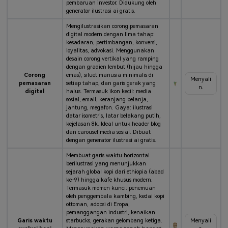
pembaruan investor. Didukung oleh
generator ilustrasi ai gratis.
Mengilustrasikan corong pemasaran
digital modern dengan lima tahap:
kesadaran, pertimbangan, konversi,
loyalitas, advokasi. Menggunakan
desain corong vertikal yang ramping
dengan gradien lembut (hijau hingga
Corong
emas), siluet manusia minimalis di
Menyali
pemasaran
setiap tahap, dan garis gerak yang
n.
digital
halus. Termasuk ikon kecil: media
sosial, email, keranjang belanja,
jantung, megafon. Gaya: ilustrasi
datar isometris, latar belakang putih,
kejelasan 8k. Ideal untuk header blog
dan carousel media sosial. Dibuat
dengan generator ilustrasi ai gratis.
Membuat garis waktu horizontal
berilustrasi yang menunjukkan
sejarah global kopi dari ethiopia (abad
ke-9) hingga kafe khusus modern.
Termasuk momen kunci: penemuan
oleh penggembala kambing, kedai kopi
ottoman, adopsi di Eropa,
pemanggangan industri, kenaikan
Garis waktu
starbucks, gerakan gelombang ketiga.
Menyali