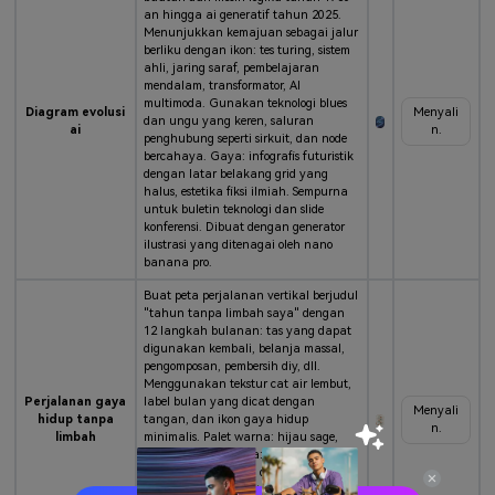
an hingga ai generatif tahun 2025.
Menunjukkan kemajuan sebagai jalur
berliku dengan ikon: tes turing, sistem
ahli, jaring saraf, pembelajaran
mendalam, transformator, AI
multimoda. Gunakan teknologi blues
Diagram evolusi
Menyali
dan ungu yang keren, saluran
ai
n.
penghubung seperti sirkuit, dan node
bercahaya. Gaya: infografis futuristik
dengan latar belakang grid yang
halus, estetika fiksi ilmiah. Sempurna
untuk buletin teknologi dan slide
konferensi. Dibuat dengan generator
ilustrasi yang ditenagai oleh nano
banana pro.
Buat peta perjalanan vertikal berjudul
"tahun tanpa limbah saya" dengan
12 langkah bulanan: tas yang dapat
digunakan kembali, belanja massal,
pengomposan, pembersih diy, dll.
Menggunakan tekstur cat air lembut,
Perjalanan gaya
label bulan yang dicat dengan
Menyali
hidup tanpa
tangan, dan ikon gaya hidup
n.
limbah
minimalis. Palet warna: hijau sage,
terakota, krim. Gaya: ilustrasi hangat
dan mudah didekati dengan latar
belakang tekstur kertas ringan. Ideal