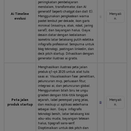
peningkatan pembelajaran
mendalam, transformator, dan AI
generatif (seperti chatgpt dan dall·E).
Ai Timeline
Menyali
Menggunakan pengkodean warna
evolusi
n.
pastel lembut per dekade, ikon garis
minimal (misalnya, otak, robot, jaring
saraf), dan bayangan halus. Gaya:
desain datar dengan kedalaman
isometris latar belakang putih estetika
infografis profesional. Sempurna untuk
blog teknologi, postingan linkedin, dan
deck pitch startup. Dihasilkan dengan
generator ilustrasi ai gratis.
Menghasilkan ilustrasi peta jalan
produk q1-q4 2025 untuk alat tulis
saas ai. Visualisasikan fase: penelitian,
peluncuran mvp, perluasan fitur,
integrasi ai, dan peluncuran global.
Menggunakan bilah biru ke ungu
gradien dengan titik-titik tonggak
Peta jalan
sejarah, label perempat yang jelas,
Menyali
produk startup
dan mockup ui aplikasi sederhana
n.
sebagai ikon. Gaya: infografis
teknologi bersih, latar belakang kisi
abu-abu muda, bayangan tetesan
halus, tipografi sans-serif.
Dioptimalkan untuk dek pitch dan