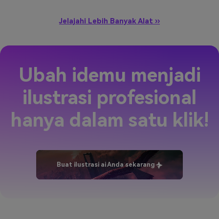
Jelajahi Lebih Banyak Alat ››
Ubah idemu menjadi
ilustrasi profesional
hanya dalam satu klik!
Buat ilustrasi ai Anda sekarang