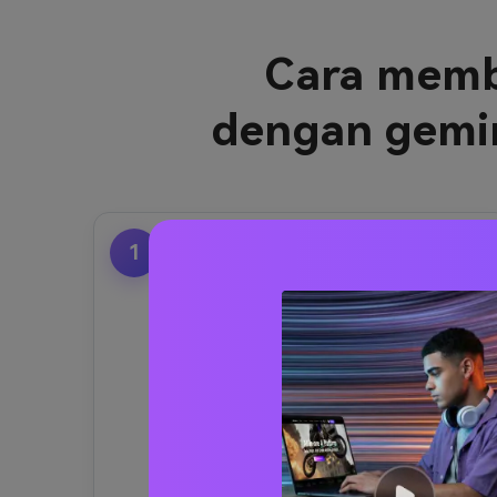
Cara memb
dengan gemin
1
Unggah foto Anda
Mengunjungi
Generator cosplay
media.io ai
.
• unggah foto selfie Anda (untuk
konversi cosplay)
• mengunggah gambar referensi
karakter atau anime
• itu
Ai generator cosplay
Secara