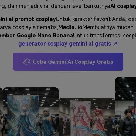
J
Vidu
Pixverse
Hailuo
Runway
, dan menjadi viral dengan level berikutnya
AI cospla
ni ai prompt cosplay
Untuk karakter favorit Anda, des
Find More Soluti
rya cosplay sinematis,
Media. io
Membuatnya mudah. P
ambar Google Nano Banana
Untuk transformasi cospla
generator cosplay gemini ai gratis ↗
Coba Gemini Ai Cosplay Gratis