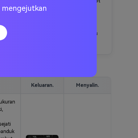
• menyempurnakan Anda
prompt
ng mengejutkan
Gemini AI cosplay anime
Jika
diperlukan
• unduh gambar hd Anda dan
bagikan di tiktok, Instagram, atau
youtube
Keluaran.
Menyalin.
eukuran
i,
ejati
spanduk