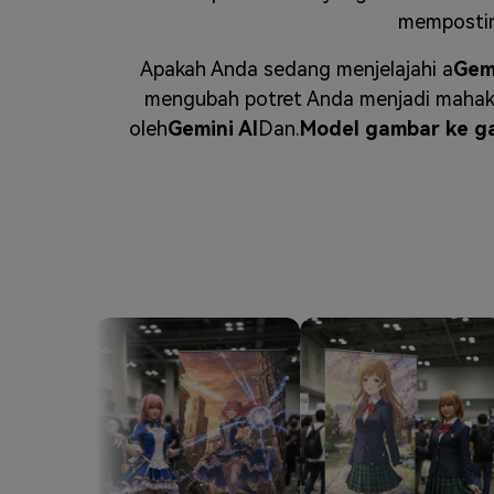
Veo3
memposting
Apakah Anda sedang menjelajahi a
Gemi
mengubah potret Anda menjadi mahaka
oleh
Gemini AI
Dan.
Model gambar ke g