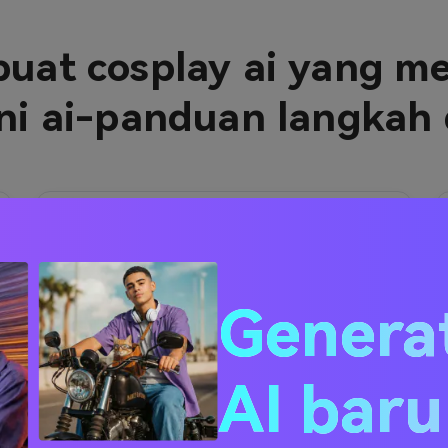
uat cosplay ai yang m
i ai-panduan langkah
2
Masukkan prompt Anda
Menambahkan detail
Gemini ai
prompt cosplay
Menjelaskan
Genera
tampilan yang Anda inginkan:
• menggunakan istilah seperti
"
Cosplay fotorealistis
”, “
Gaya
AI bar
anime
”, “
Pencahayaan studio
”
• pada
Generator cosplay