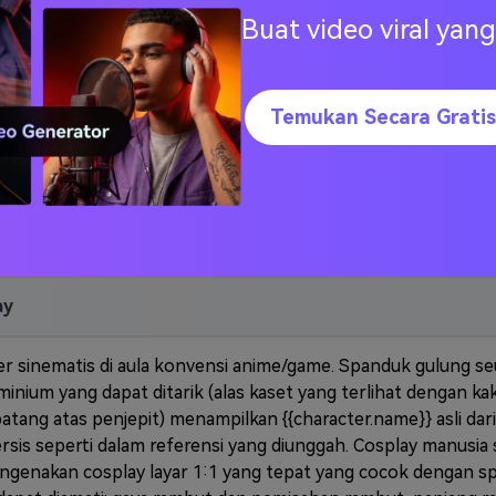
media.io ai
, pilih
Gemini AI Cosplay
Buat video viral ya
or
Pisang nano
• menyesuaikan realisme, resolusi,
penerangan, dan suasana hati
Temukan Secara Gratis
ay
 sinematis di aula konvensi anime/game. Spanduk gulung s
inium yang dapat ditarik (alas kaset yang terlihat dengan kak
batang atas penjepit) menampilkan {{character.name}} asli dari
ersis seperti dalam referensi yang diunggah. Cosplay manusia s
engenakan cosplay layar 1:1 yang tepat yang cocok dengan 