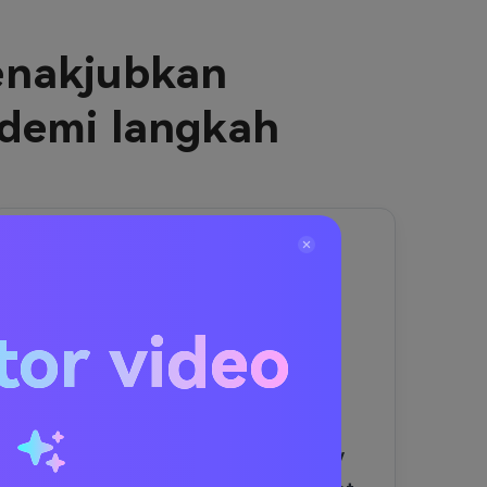
enakjubkan
 demi langkah
3
Menghasilkan, meninjau
Setelah pengaturan Anda siap,
klik
Menghasilkan
Untuk
tor video
membiarkan ai melakukan
keajaibannya:
• itu
Ai generator
u
cosplay
Mengubah foto Anda
menjadi sebuah
AI anime cosplay