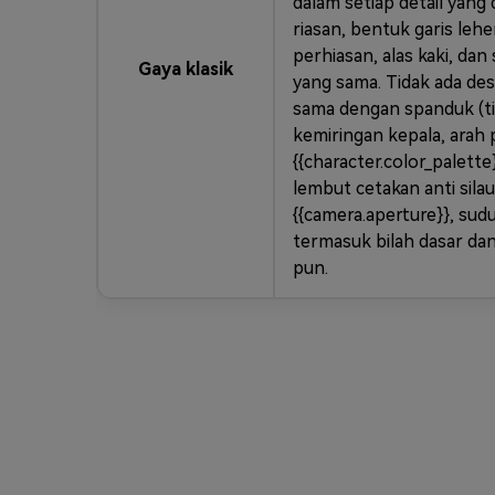
dalam setiap detail yang
riasan, bentuk garis lehe
perhiasan, alas kaki, da
Gaya klasik
yang sama. Tidak ada des
sama dengan spanduk (ti
kemiringan kepala, arah 
{{character.color_palet
lembut cetakan anti sil
{{camera.aperture}}, sud
termasuk bilah dasar dan
pun.