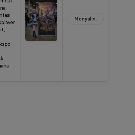
ambut,
rna,
ntasi
Menyalin.
splayer
at,
ekspo
uk
mana