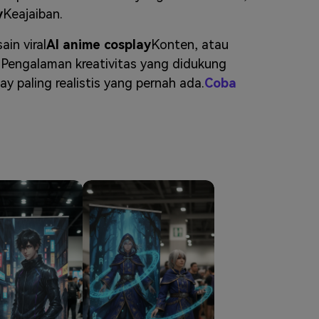
elajahi Lebih Banyak >>
y
Keajaiban.
ain viral
AI anime cosplay
Konten, atau
ons >>
engalaman kreativitas yang didukung
y paling realistis yang pernah ada.
Coba