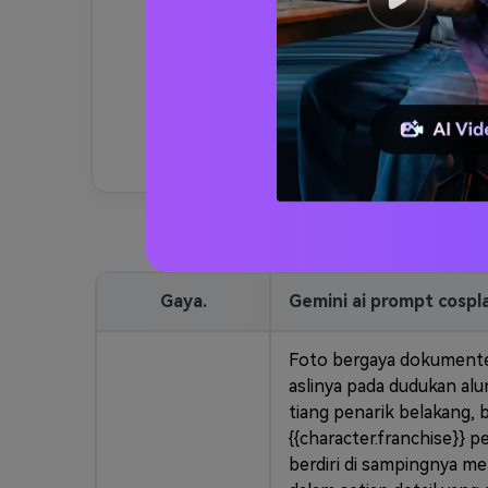
otomatis mencocokkan pose dan
pencahayaan
Gaya.
Gemini ai prompt cospl
Foto bergaya dokumenter
aslinya pada dudukan alum
tiang penarik belakang, 
{{character.franchise}} p
berdiri di sampingnya m