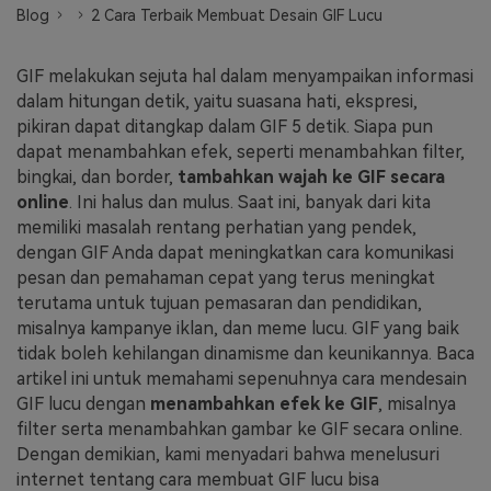
Blog
2 Cara Terbaik Membuat Desain GIF Lucu
Masuk
FAQs
Hubungi Kami
GIF melakukan sejuta hal dalam menyampaikan informasi
Berkreasi dengan AI
dalam hitungan detik, yaitu suasana hati, ekspresi,
Tips & Tutorial AI
pikiran dapat ditangkap dalam GIF 5 detik. Siapa pun
dapat menambahkan efek, seperti menambahkan filter,
Postingan Terbaru
bingkai, dan border,
tambahkan wajah ke GIF secara
online
. Ini halus dan mulus. Saat ini, banyak dari kita
Jelajahi Lebih Banyak >>
memiliki masalah rentang perhatian yang pendek,
dengan GIF Anda dapat meningkatkan cara komunikasi
pesan dan pemahaman cepat yang terus meningkat
terutama untuk tujuan pemasaran dan pendidikan,
misalnya kampanye iklan, dan meme lucu. GIF yang baik
tidak boleh kehilangan dinamisme dan keunikannya. Baca
artikel ini untuk memahami sepenuhnya cara mendesain
GIF lucu dengan
menambahkan efek ke GIF
, misalnya
filter serta menambahkan gambar ke GIF secara online.
Dengan demikian, kami menyadari bahwa menelusuri
internet tentang cara membuat GIF lucu bisa