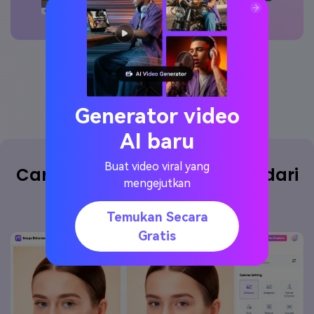
Cobalah sekarang
Generator video
AI baru
Buat video viral yang
Cara menghilangkan cacat dari
mengejutkan
foto
Temukan Secara
Gratis