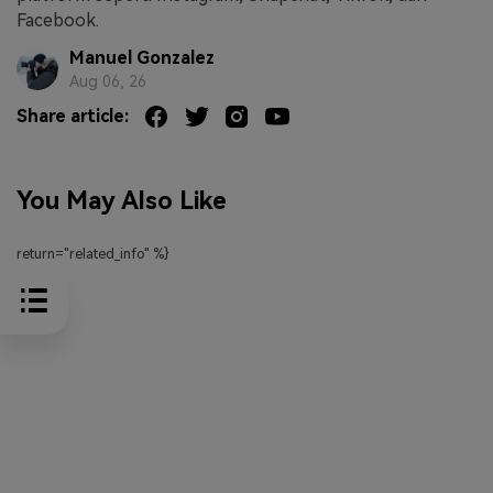
Facebook.
Manuel Gonzalez
Aug 06, 26
Share article:
You May Also Like
return="related_info" %}