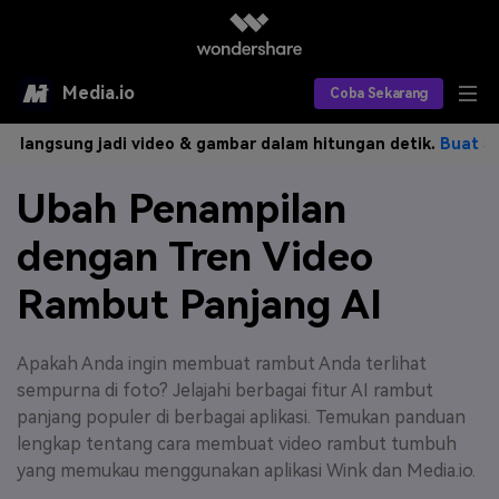
Media.io
Coba Sekarang
angsung jadi video & gambar dalam hitungan detik.
Buat Sekara
Alat AI
Ubah Penampilan
Produk AI
AI Video
dengan Tren Video
Efek AI
AI Gambar
Asisten Video AI
Rambut Panjang AI
AI Audio
Sumber Daya
Editor Video AI
Efek Video
Editor Gambar AI
Harga
Efek Foto
Apakah Anda ingin membuat rambut Anda terlihat
Model AI yang Didukung
sempurna di foto? Jelajahi berbagai fitur AI rambut
Editor Audio AI
TOP
Veo3
panjang populer di berbagai aplikasi. Temukan panduan
Panduan Pengguna
Apa yang Baru
lengkap tentang cara membuat video rambut tumbuh
Find More Solutions >>
yang memukau menggunakan aplikasi Wink dan Media.io.