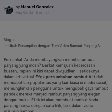
Manuel Gonzalez
by
Masuk
FAQs
Hubungi Kami
Aug 06, 26 ·
5 min(s)
Berkreasi dengan AI
Tips & Tutorial AI
Postingan Terbaru
Blog
Ubah Penampilan dengan Tren Video Rambut Panjang AI
Jelajahi Lebih Banyak >>
Pernahkah Anda membayangkan memiliki rambut
panjang yang indah? Berkat kemajuan kecerdasan
buatan, impian ini kini dapat diwujudkan—setidaknya
dalam arti virtual!
Efek pertumbuhan rambut AI
telah
mendapatkan popularitas yang luar biasa di media sosial,
memungkinkan pengguna untuk mengubah gaya rambut
pendek mereka menjadi rambut panjang yang elegan
dengan mulus. Efek ini akan membuat rambut Anda
panjang hanya dengan satu klik, baik dalam video
maupun gambar.