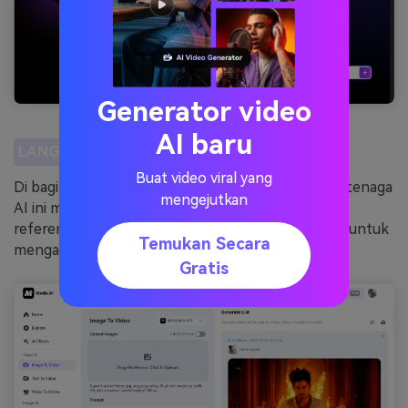
Generator video
AI baru
LANGKAH 2
Buat video viral yang
Di bagian Video AI, klik “Image to Video.” Fitur bertenaga
mengejutkan
AI ini memungkinkan Anda mengunggah gambar
referensi diri Anda dan menulis prompt terperinci untuk
Temukan Secara
menganimasikannya.
Gratis