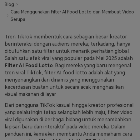
Blog
Masuk
Cara Menggunakan Filter AI Food Lotto dan Membuat Video
FAQs
Hubungi Kami
Serupa
Berkreasi dengan AI
Tips & Tutorial AI
Tren TikTok membentuk cara sebagian besar kreator
berinteraksi dengan audiens mereka; terkadang, hanya
Postingan Terbaru
dibutuhkan satu filter untuk menarik perhatian global.
Salah satu efek viral yang populer pada Mei 2025 adalah
Jelajahi Lebih Banyak >>
Filter AI Food Lotto
. Bagi mereka yang baru mengenal
tren viral TikTok, filter AI food lotto adalah alat yang
menyenangkan dan dinamis yang menggunakan
kecerdasan buatan untuk secara acak menghasilkan
visual makanan di layar.
Dari pengguna TikTok kasual hingga kreator profesional
yang selalu ingin tetap selangkah lebih maju, filter video
viral digunakan di berbagai bidang untuk menambahkan
lapisan baru dan interaktif pada video mereka. Dalam
panduan ini, kami akan membantu Anda memahami cara