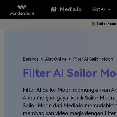
Media.io
Alat AI
Tulis idem
Asisten 
AI Vi
Panduan P
Hapus Water
Foto Jadi 
Gan
Langkah 
Penerjemah V
Teks ke Vi
Gam
Beranda
>
Alat Online
>
Filter AI Sailor Moon
Langk
Penambah Vid
Ubah Video
Efe
Filter AI Sailor M
Hapus Latar 
Referensi 
Pem
Filter AI Sailor Moon memungkinkan 
Klip Otomatis
Filt
Anda menjadi gaya ikonik Sailor Moon.
FAQ
Subtitle Otom
2K 
Sailor Moon dari Media.io memudahk
Model AI yan
Pertanyaa
membagikan video magis dengan filter p
Sering Di
Montase Vide
New