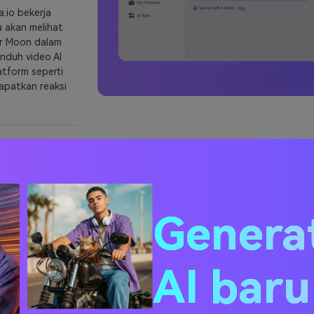
a.io bekerja
 akan melihat
or Moon dalam
unduh video AI
atform seperti
apatkan reaksi
lih Filter Sailor Moon
Genera
AI bar