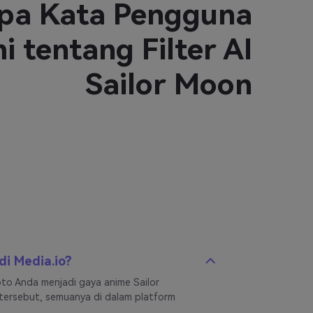
pa Kata Pengguna
or Moon saya yang dibuat di Media.io menjadi
i tentang Filter AI
50 ribu penayangan hanya dalam dua hari!
asinya sangat luar biasa dan benar-benar
Sailor Moon
a menonjol di media sosial. Tidak sabar untuk
 banyak lagi!
 di Media.io?
oto Anda menjadi gaya anime Sailor
ersebut, semuanya di dalam platform