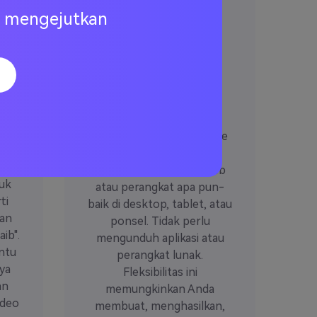
ng mengejutkan
ng
Online & alat
lintas platform
Media.io adalah alat online
bulan
sepenuhnya yang dapat
diakses dari browser web
uk
atau perangkat apa pun-
ti
baik di desktop, tablet, atau
ian
ponsel. Tidak perlu
aib".
mengunduh aplikasi atau
ntu
perangkat lunak.
ya
Fleksibilitas ini
an
memungkinkan Anda
ideo
membuat, menghasilkan,