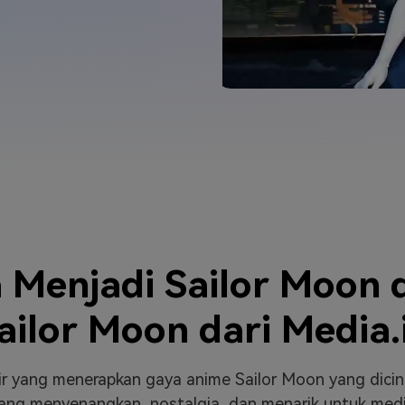
J
Vidu
Pixverse
Hailuo
Runway
Find More Soluti
 Menjadi Sailor Moon d
ailor Moon dari Media.
khir yang menerapkan gaya anime Sailor Moon yang dici
ng menyenangkan, nostalgia, dan menarik untuk media s