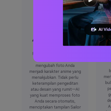
O
Transformasi
Anime Satu Klik
Hanya dengan satu klik,
Medi
Filter AI Sailor Moon dari
ga
Media.io langsung
mengubah foto Anda
b
menjadi karakter anime yang
men
menakjubkan. Tidak perlu
bul
keterampilan pengeditan
p
atau desain yang rumit—AI
g
yang kuat memproses foto
d
Anda secara otomatis,
A
menciptakan tampilan Sailor