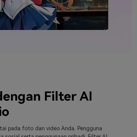
elajahi Lebih Banyak >>
ons >>
engan Filter AI
io
ntai pada foto dan video Anda. Pengguna
osial serta penggunaan pribadi. Filter AI