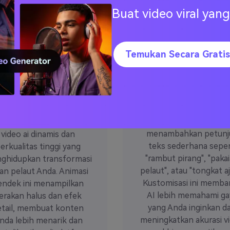
Buat video viral ya
Temukan Secara Gratis
Input gaya ya
utput Video AI
dapat
Berkualitas
disesuaikan
Tinggi
Personalisasi tampilan 
a.io tidak berhenti pada
pelaut Anda dengan
mbar; Ini menghasilkan
menambahkan petunj
video ai dinamis dan
teks sederhana seper
erkualitas tinggi yang
"rambut pirang", "paka
ghidupkan transformasi
pelaut", atau "tongkat aj
an pelaut Anda. Animasi
Kustomisasi ini memba
endek ini menampilkan
AI lebih memahami ga
erakan halus dan efek
yang Anda inginkan d
etail, membuat konten
meningkatkan akurasi v
nda lebih menarik dan