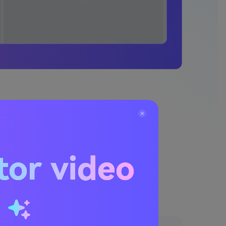
 AI Media.io?
tor video
u