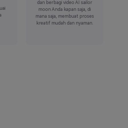
dan berbagi video AI sailor
uai
moon Anda kapan saja, di
a
mana saja, membuat proses
kreatif mudah dan nyaman.
MiaChen
Kreator TikTok