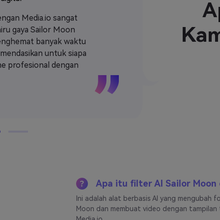
A
ngan Media.io sangat
Video AI Sail
Kam
iru gaya Sailor Moon
viral dengan 
menghemat banyak waktu
Kualitas anim
omendasikan untuk siapa
membantu say
ime profesional dengan
membuat lebih
Apa itu filter AI Sailor Moon
Ini adalah alat berbasis AI yang mengubah f
Moon dan membuat video dengan tampilan t
Media.io.