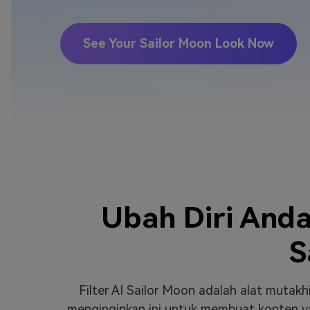
Veo3
See Your Sailor Moon Look Now
Ubah Diri Anda
S
Filter AI Sailor Moon adalah alat muta
menginginkan ini untuk membuat konten ya