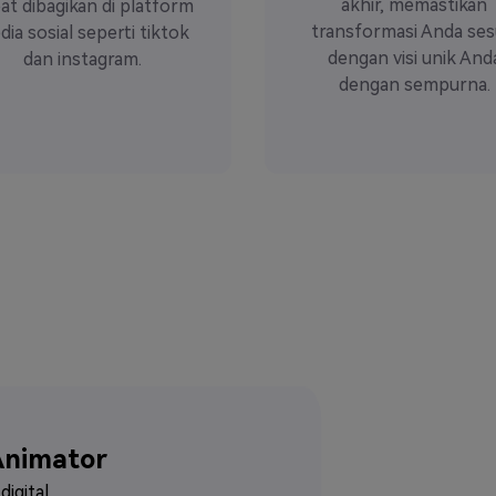
akhir, memastikan
at dibagikan di platform
transformasi Anda ses
ia sosial seperti tiktok
dengan visi unik And
dan instagram.
dengan sempurna.
Animator
igital