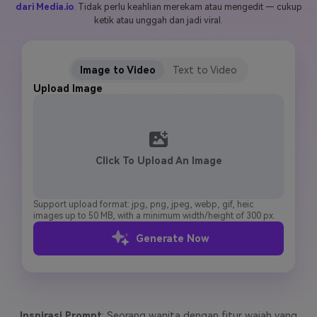
dari Media.io
. Tidak perlu keahlian merekam atau mengedit — cukup
ketik atau unggah dan jadi viral.
Masuk
FAQs
Hubungi Kami
Berkreasi dengan AI
Image to Video
Text to Video
Tips & Tutorial AI
Upload Image
Postingan Terbaru
Jelajahi Lebih Banyak >>
Click To Upload An Image
Support upload format: jpg, png, jpeg, webp, gif, heic
images up to 50 MB, with a minimum width/height of 300 px.
Generate Now
Inspirasi Prompt
: Seorang wanita dengan fitur wajah yang