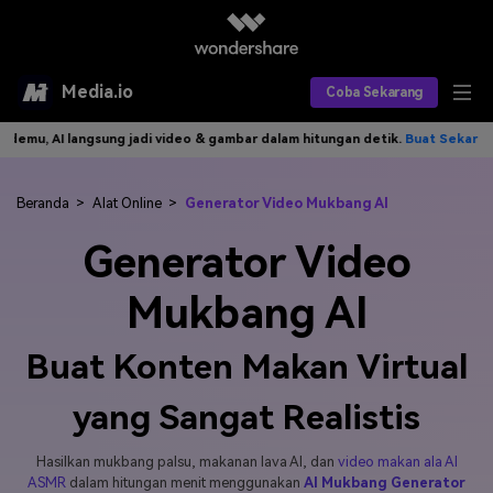
Media.io
Coba Sekarang
 AI langsung jadi video & gambar dalam hitungan detik.
Buat Sekarang>>
Alat AI
Produk AI
AI Video
Beranda
>
Alat Online
>
Generator Video Mukbang AI
Generator Video
Efek AI
AI Gambar
Asisten Video AI
Mukbang AI
AI Audio
Sumber Daya
Editor Video AI
Efek Video
Editor Gambar AI
Harga
Buat Konten Makan Virtual
Efek Foto
Model AI yang Didukung
Editor Audio AI
TOP
yang Sangat Realistis
Veo3
Panduan Pengguna
Apa yang Baru
Find More Solutions >>
Hasilkan mukbang palsu, makanan lava AI, dan
video makan ala AI
ASMR
dalam hitungan menit menggunakan
AI Mukbang Generator