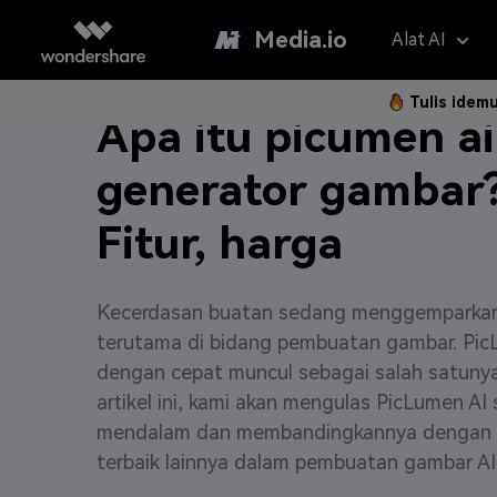
Media.io
Alat AI
Tulis idem
Apa itu picumen ai
Asisten 
AI Vi
generator gambar
Panduan P
Hapus Water
Foto Jadi 
Gan
Fitur, harga
Langkah 
Penerjemah V
Teks ke Vi
Gam
Langk
Penambah Vid
Ubah Video
Efe
Kecerdasan buatan sedang menggemparkan
Hapus Latar 
Referensi 
Pem
terutama di bidang pembuatan gambar. Pi
dengan cepat muncul sebagai salah satuny
Klip Otomatis
Filt
artikel ini, kami akan mengulas PicLumen AI 
FAQ
mendalam dan membandingkannya dengan a
Subtitle Otom
2K 
Model AI yan
Pertanyaa
terbaik lainnya dalam pembuatan gambar AI
Sering Di
Montase Vide
New