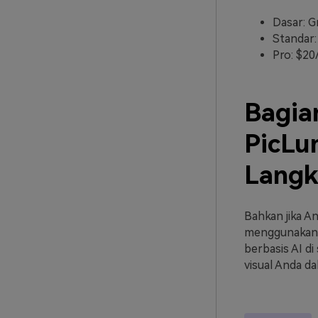
Dasar: Gr
Standar:
Pro: $20
Bagia
PicLu
Langk
Bahkan jika A
menggunakan 
berbasis AI d
visual Anda da