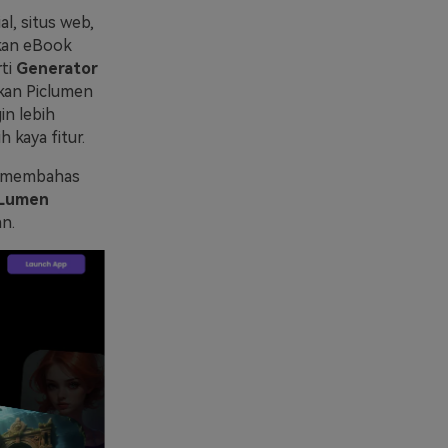
l, situs web,
akan eBook
ti
Generator
kan Piclumen
in lebih
kaya fitur.
an membahas
cLumen
n.