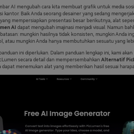
bar AI mengubah cara kita membuat grafik untuk media sosia
si kantor. Baik Anda seorang desainer yang sedang mengerj
yang mempersiapkan presentasi besar berikutnya, alat seper
umen AI
dapat mengubah imajinasi menjadi visual. Namun bah
rbatasan: mungkin hasilnya tidak konsisten, mungkin Anda ing
l, atau mungkin Anda hanya membutuhkan sesuatu yang lebih 
h panduan ini diperlukan. Dalam panduan lengkap ini, kami ak
PicLumen secara detail dan mempersembahkan
Alternatif Pi
 dapat menemukan alat yang memberikan hasil sesuai harapa