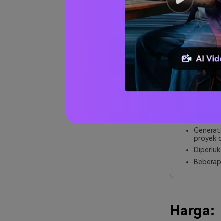
Prof.
Menawar
upscaler
Didukung
Ideal un
Termasuk
Kontra
Jadwal p
Generato
proyek d
Diperluk
Beberapa
Harga: