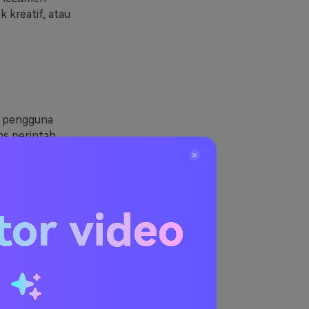
kreatif, atau
, pengguna
ns perintah
a dengan
.
a, meremix
tor video
n diri mereka
engan mudah
aan
u