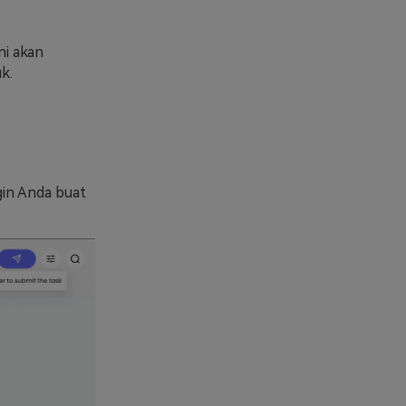
ni akan
k.
ngin Anda buat