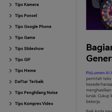
Tips Kamera
Tips Ponsel
Tips Google Phone
Tips Game
Bagia
Tips Slideshow
Gener
Tips GIF
Tips Meme
PicLumen AI 
perintah teks
Daftar Terbaik
kesederhanaan
menghasilkan 
Tips Penghilang Noise
lunak. Cukup k
bekerja.
Tips Kompres Video
Baik Anda mem