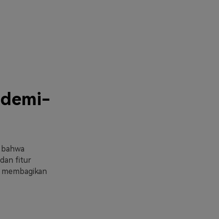
-demi-
i bahwa
an fitur
n membagikan