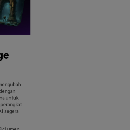
ge
 mengubah
 dengan
una untuk
 perangkat
AI segera
 PicLumen