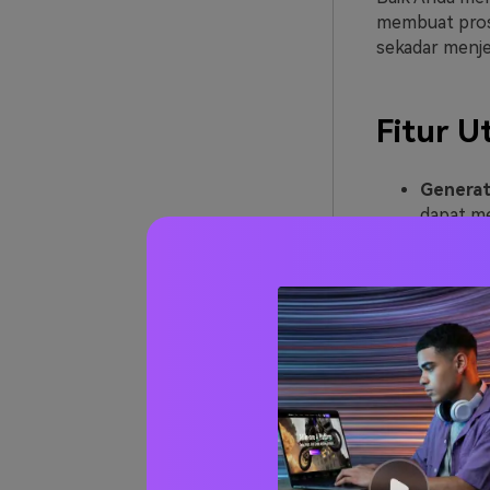
membuat prose
sekadar menjel
Fitur U
Generat
dapat me
secara in
Dukunga
memungki
Remix & 
karya or
sendiri.
Dukunga
menghas
profesio