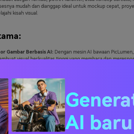
snya mudah dan dianggap ideal untuk mockup cepat, proyek 
ajahi kisah visual.
tama:
or Gambar Berbasis AI:
Dengan mesin AI bawaan PicLumen
mbuat visual berkualitas tinggi yang membaca dan merespo
stan.
n Terjemahan Otomatis:
Ini memecahkan hambatan bahas
nkan pengguna menulis petunjuk dalam bahasa asli mereka
fitur komunitas:
Pengguna dapat memamerkan kreasi merek
Genera
ang lain, dan membangun komunitas khusus untuk memasarka
n keluaran 4k:
Dengan mesin AI bawaan seseorang dapat d
ilkan dan mengunduh gambar resolusi tinggi untuk penggun
AI bar
nal.