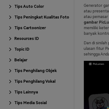
Generator gam
Tips Auto Color
atau presenta
atau pemasar 
Tips Peningkat Kualitas Foto
gambar PicL
Tips Cartoonizer
memiliki kete
banyak kontro
Resources ID
Dan di sinila
ulasan fitur 
Topic ID
sehingga Anda
Belajar
Tips Penghilang Objek
Tips Penghilang Vokal
Tips Lainnya
Tips Media Sosial