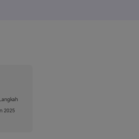
elajahi Lebih Banyak >>
ons >>
-Langkah
un 2025