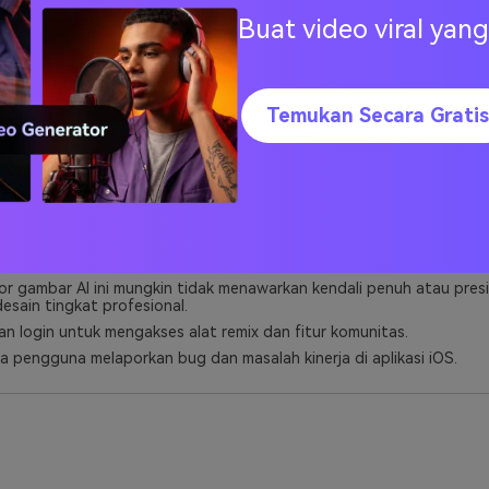
Buat video viral ya
kan berbagai alat AI seperti generator seni, pemanjang gambar, pe
 untuk pembuatan yang fleksibel.
 oleh komunitas perselisihan aktif yang mendorong berbagi dan um
Temukan Secara Gratis
tuk visual e-niaga, desain aset game, konsep interior, dan banyak lag
 model picumen realistis v2 untuk menghasilkan foto hiper-realistis
emeliharaan dapat mengganggu alur kerja selama jam sibuk.
r gambar AI ini mungkin tidak menawarkan kendali penuh atau presi
esain tingkat profesional.
an login untuk mengakses alat remix dan fitur komunitas.
 pengguna melaporkan bug dan masalah kinerja di aplikasi iOS.