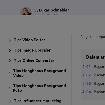
Veo3
Lukas Schneider
by
Sep 06, 25 ·
10 min(s)
Blog
Apa
Tips Video Editor
Tips Image Upscaler
Dalam art
Tips Online Converter
Bagian
Tips Menghapus Background
Bagia
Video
Bagian
Tips Menghapus Background
Foto
Bagian
Tips Influencer Marketing