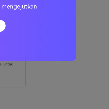
ng mengejutkan
warna, dan
pan balik.
i.
.
si untuk