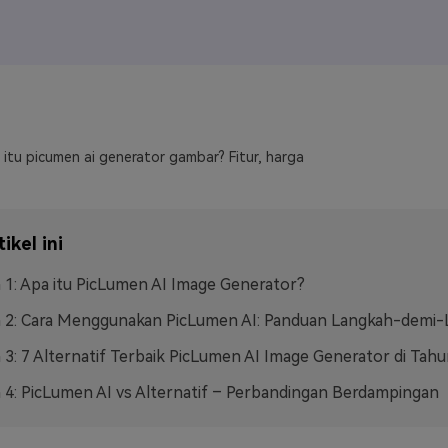
J
Vidu
Pixverse
Hailuo
Runway
Find More Soluti
 itu picumen ai generator gambar? Fitur, harga
ikel ini
 1: Apa itu PicLumen AI Image Generator?
n 2: Cara Menggunakan PicLumen AI: Panduan Langkah-demi
 3: 7 Alternatif Terbaik PicLumen AI Image Generator di Tah
 4: PicLumen AI vs Alternatif – Perbandingan Berdampingan