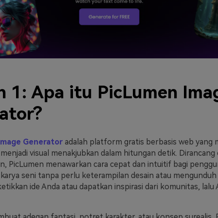
n 1: Apa itu PicLumen Ima
ator?
Image Generator
adalah platform gratis berbasis web yang
 menjadi visual menakjubkan dalam hitungan detik. Dirancang
, PicLumen menawarkan cara cepat dan intuitif bagi pengg
karya seni tanpa perlu keterampilan desain atau mengunduh
etikkan ide Anda atau dapatkan inspirasi dari komunitas, lalu 
buat adegan fantasi, potret karakter, atau konsep surealis,