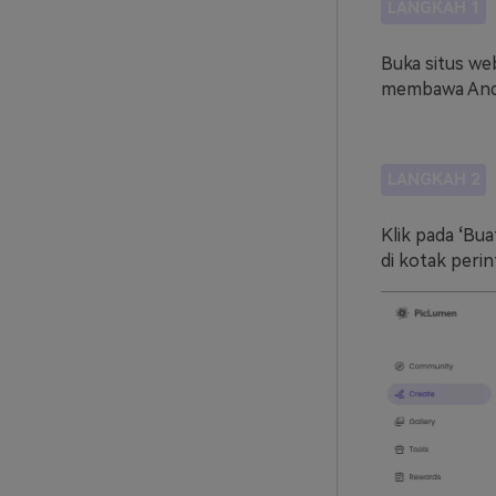
LANGKAH 1
Buka situs web
membawa Anda
LANGKAH 2
Klik pada
‘
Bua
di kotak perin