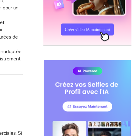
t,
n pour un
 et
ux
turées de
 inadaptée
gistrement
ciales. Si