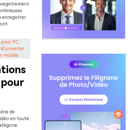
enregistrement
 nombreuses
à enregistrer
sont
o pour PC
niConverter
ur mobile
ations
 pour
série de
vidéo en toute
atégorie.