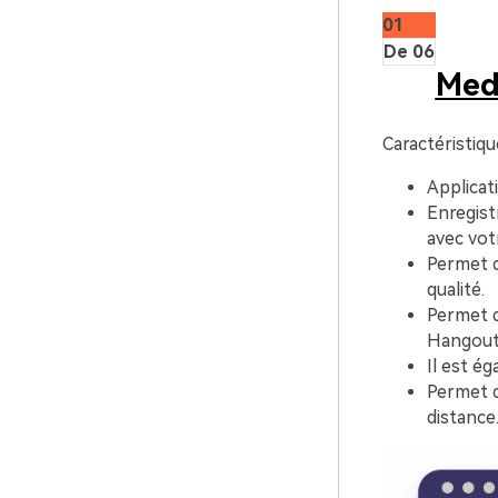
01
De 06
Medi
Caractéristiqu
Applicat
Enregist
avec votr
Permet d
qualité.
Permet d
Hangouts
Il est é
Permet d
distance