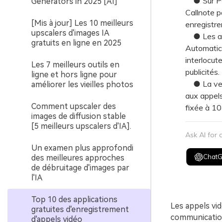
● Sur PC, 
Generators in 2025 [AI]
Callnote p
[Mis à jour] Les 10 meilleurs
enregistre
upscalers d'images IA
● Les appl
gratuits en ligne en 2025
Automatic 
interlocut
Les 7 meilleurs outils en
publicités.
ligne et hors ligne pour
● La versi
améliorer les vieilles photos
aux appels
Comment upscaler des
fixée à 1
images de diffusion stable
[5 meilleurs upscalers d'IA].
Ask AI for
Un examen plus approfondi
Chat
des meilleures approches
de débruitage d'images par
l'IA
Top 10 des applications
Les appels vi
gratuites d'enregistrement
communication
d'appels vidéo