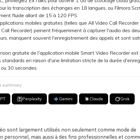
privilégiez ExTalks pour obtenir 1 Go de stockage cloud gratui
our la transcription des échanges en 18 langues, ou Filmora Scr
ment fluide allant de 15 à 120 FPS.
ications mobiles gratuites (telles que All Video Call Recorder
Call Recorder) peinent fréquemment à capturer l'audio des de
eurs, manquent souvent l'enregistrement des appels et sont sa
on gratuite de l'application mobile Smart Video Recorder est
 standards en raison d'une limitation stricte de la durée d'enre
0 ou 30 secondes.
 a summary
GPT
Perplexity
Gemini
Claude
Grok
déo sont largement utilisés non seulement comme mode de
 personnel, mais aussi à des fins professionnelles et commer