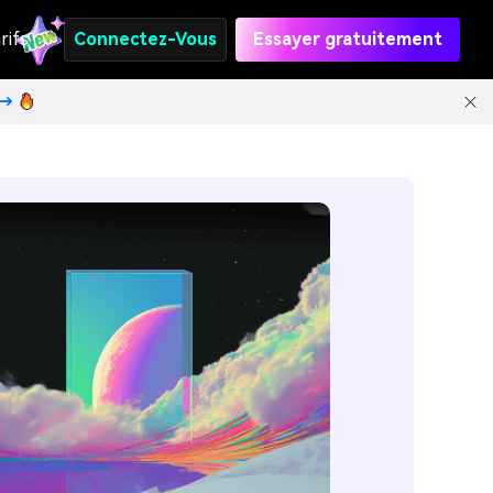
rifs
Connectez-Vous
Essayer gratuitement
t→