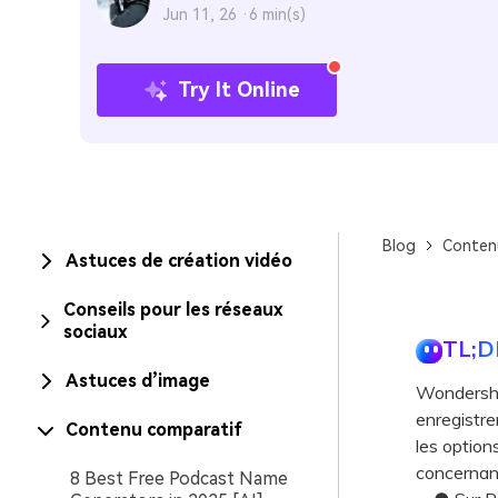
Jun 11, 26 ·
6 min(s)
Try It Online
Blog
Conten
Astuces de création vidéo
Conseils pour les réseaux
sociaux
TL;D
Astuces d’image
Wondershar
enregistre
Contenu comparatif
les optio
concernant
8 Best Free Podcast Name