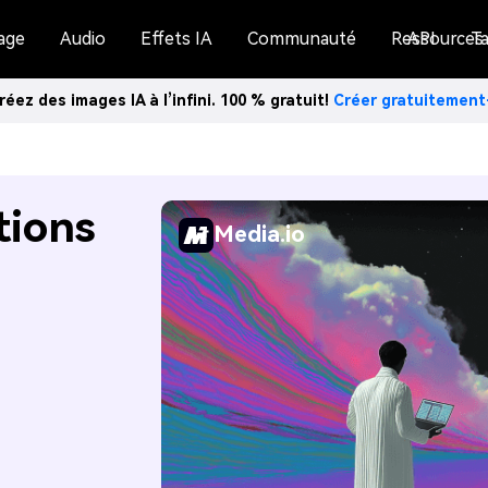
age
Audio
Effets IA
Communauté
Ressources
API
Ta
réez des images IA à l’infini. 100 % gratuit!
Créer gratuitemen
tions
Media.io