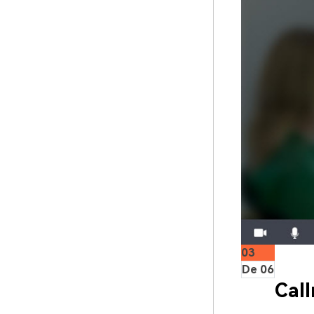
03
De 06
Cal