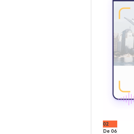
02
De 06