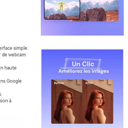
erface simple.
eur de webcam
en haute
iens Google
.
 son à