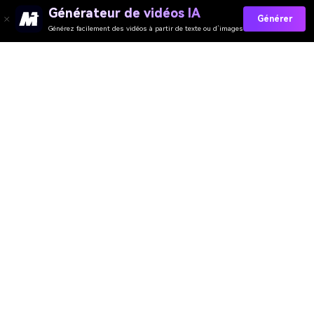
Générateur de vidéos IA
Générer
Générez facilement des vidéos à partir de texte ou d’images
Media.io Outils en Ligne
Évaluation de la Qualité :
4.7
(162,357 Votes)
Vous devez éditer, convertir ou compresser et télécharger au moins 1
fichier pour évaluer !
Nous avons déjà traité
362,435,679
fichiers d'une taille totale de
10,124
TB
Générateur de Vidéo
Générateur d’Images
Générateur de Musique