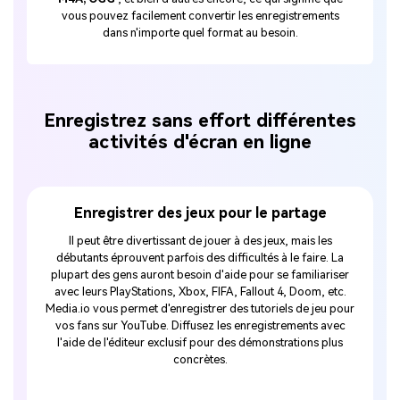
vous pouvez facilement convertir les enregistrements
dans n'importe quel format au besoin.
Enregistrez sans effort différentes
activités d'écran en ligne
urs de
Enregistrer des jeux pour le partage
Enreg
Il peut être divertissant de jouer à des jeux, mais les
icile si
débutants éprouvent parfois des difficultés à le faire. La
Le ma
t, il se
plupart des gens auront besoin d'aide pour se familiariser
e
de vous-
avec leurs PlayStations, Xbox, FIFA, Fallout 4, Doom, etc.
d'im
tudiants.
Media.io vous permet d'enregistrer des tutoriels de jeu pour
rech
ouvez
vos fans sur YouTube. Diffusez les enregistrements avec
effica
er des
l'aide de l'éditeur exclusif pour des démonstrations plus
marketin
afin de
concrètes.
des c
pose
enregist
 vous