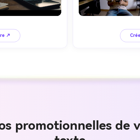
ire ↗
Crée
Créez des
à l’infini
os promotionnelles de v