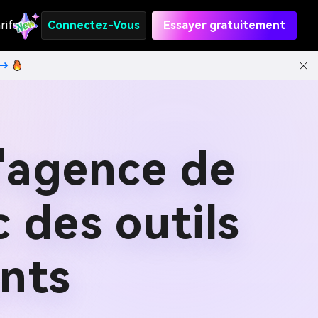
rifs
Connectez-Vous
Essayer gratuitement
t→
d'agence de
 des outils
ents