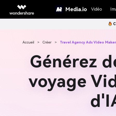
Media.io
Vidéo
Im
C
Accueil
>
Créer
>
Travel Agency Ads Video Make
Générez de
voyage Vid
d'I