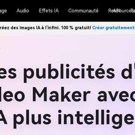
age
Audio
Effets IA
Communauté
Ressources
API
Ta
réez des images IA à l’infini. 100 % gratuit!
Créer gratuitemen
r
s publicités 
eo Maker avec
A plus intellig