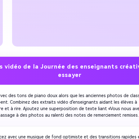
s vidéo de la Journée des enseignants créati
essayer
vec des tons de piano doux alors que les anciennes photos de class
ent. Combinez des extraits vidéo d'enseignants aidant les élèves à 
e et à rire. Ajoutez une superposition de texte liant «Vous nous avez
 Passage à des photos au ralenti des notes de remerciement remises. 
ontage de visages souriants sous la légende «Happy Teachers Day».
alme et sincère tout au long pour inspirer chaleur et nostalgie.
z avec une musique de fond optimiste et des transitions rapides en