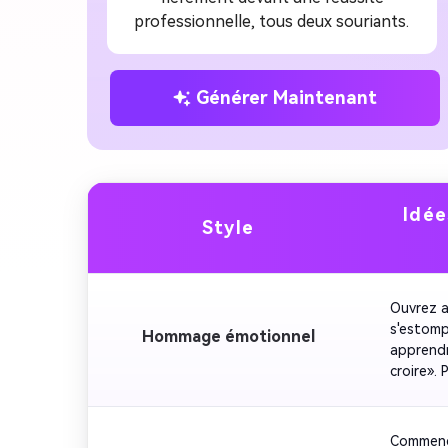
professionnelle, tous deux souriants.
Générer Maintenant
Idée
Style
Ouvrez a
s'estomp
Hommage émotionnel
apprendr
croire».
par un m
un ton c
Commence