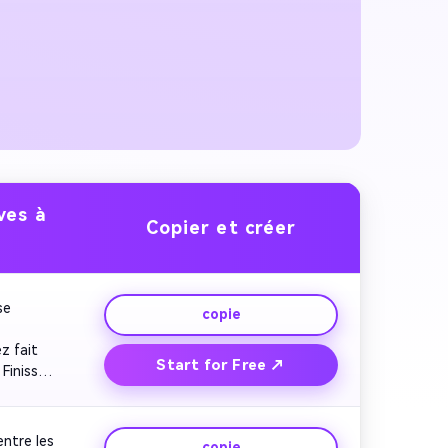
ves à
Copier et créer
e 
copie
 fait 
Start for Free ↗
Finissez 
 Gardez 
tre les 
copie