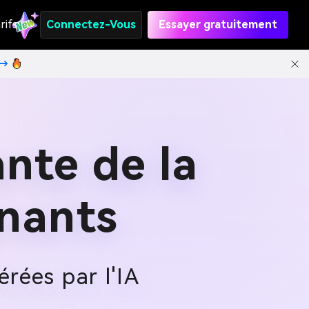
rifs
Connectez-Vous
Essayer gratuitement
t→
nte de la
nants
rées par l'IA