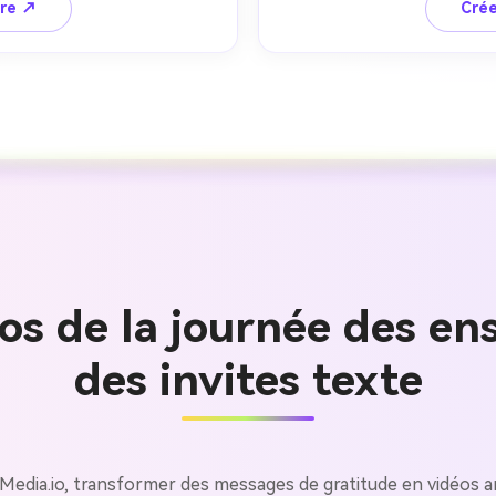
ire ↗
Crée
os de la journée des ens
Créez des
des invites texte
à l’infini
e Media.io, transformer des messages de gratitude en vidéos 