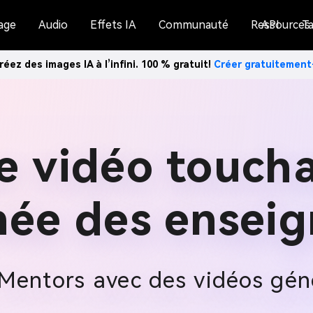
age
Audio
Effets IA
Communauté
Ressources
API
Ta
réez des images IA à l’infini. 100 % gratuit!
Créer gratuitemen
e vidéo toucha
née des enseig
 Mentors avec des vidéos géné