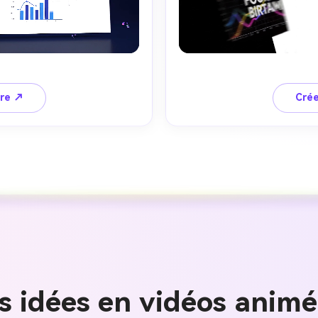
ire ↗
Crée
Créez des
à l’infini
s idées en vidéos anim