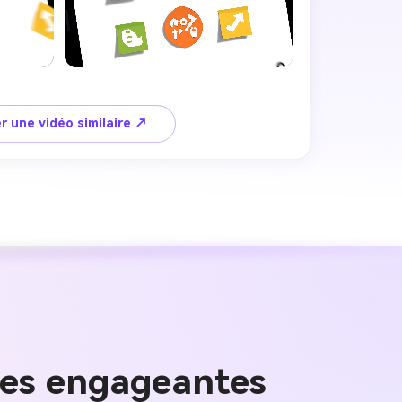
r une vidéo similaire ↗
 images IA
. 100 %
ées engageantes