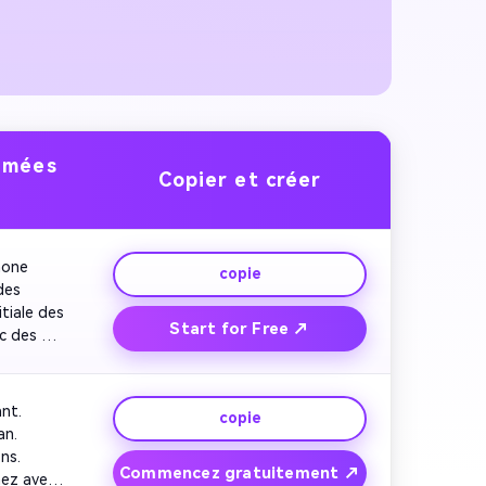
nimées
Copier et créer
one 
copie
es 
iale des 
Start for Free ↗
c des 
s 
ooms de 
nt. 
copie
estes 
n. 
s. 
 un 
Commencez gratuitement ↗
ez avec 