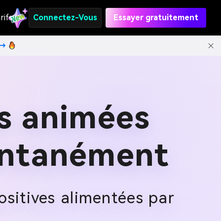
rifs
Connectez-Vous
Essayer gratuitement
t→
ns animées
antanément
sitives alimentées par