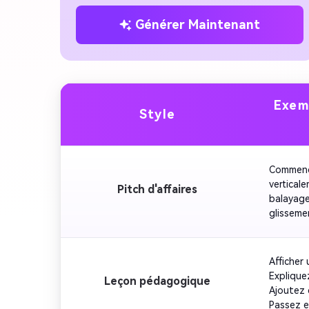
Générer Maintenant
Exem
Style
Commence
vertical
Pitch d'affaires
balayage
glisseme
autocoll
rythmiqu
couleurs
Afficher 
prise de
Expliquez
Leçon pédagogique
multi-to
Ajoutez 
d'étirem
Passez e