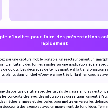
ple d'invites pour faire des présentations a
rapidement
z par une capture mobile portable, un réacteur tenant un smartph
ement, imitatant des formes simples sur une application légère avec d
s de doigts. Les décalages de temps montrent la transformation init
nts blancs dans un chef-d'œuvre animé très brillant, en couches ave
ants ludiques et des éclats de texte cinétiques qui se déployent 
ement. Coupe à saut rapide, chaque élément animé clignote dans de
 pastelées vives et des morphes lisses en forme romaine à l'autre. Z
une diapositive de titre avec des visuels de classe en gras s'estompa
 vue au-dessus des épaules sur l'écran du téléphone montrant des g
 les concepts clés avec des infographies qui se transforment à l'écra
uches, des strictions, une transformation des lieux avec des effets 
des flèches animées et des balles pour mettre en valeur les définition
ent de bande élastique et des rebondissements. La caméra présente
n douceur à des exemples avec un mouvement de fond léger. Termin