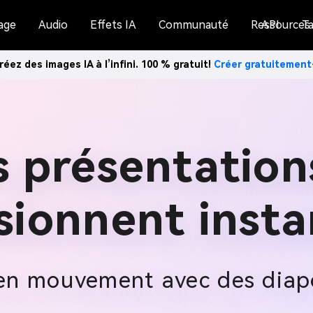
age
Audio
Effets IA
Communauté
Ressources
API
Ta
réez des images IA à l’infini. 100 % gratuit!
Créer gratuitemen
s présentatio
ssionnent inst
 en mouvement avec des diapo