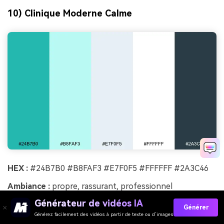
10) Clinique Moderne Calme
HEX :
#24B7B0 #B8FAF3 #E7F0F5 #FFFFFF #2A3C46
Ambiance :
propre, rassurant, professionnel
Générateur de vidéos IA
Idéal pour :
cliniques médicales, applications de rendez-
Générer
vous, signalétique
Générez facilement des vidéos à partir de texte ou d’images