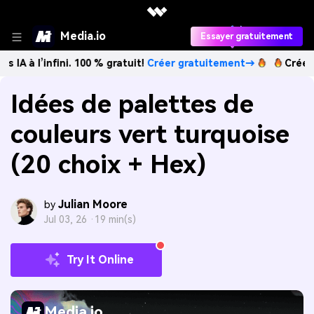
Media.io
Essayer gratuitement
fini. 100 % gratuit!
Créer gratuitement→
Créez des images 
Idées de palettes de
couleurs vert turquoise
(20 choix + Hex)
Julian Moore
by
Jul 03, 26 ·
19 min(s)
Try It Online
Media.io