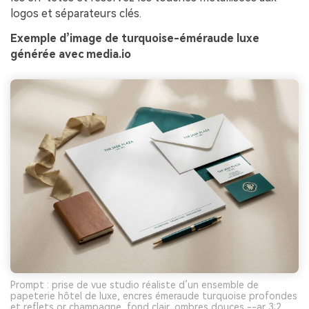
logos et séparateurs clés.
Exemple d’image de turquoise-éméraude luxe
générée avec media.io
Prompt : prise de vue studio réaliste d’un ensemble de
papeterie hôtel de luxe, encres émeraude turquoise profondes
et reflets or champagne, fond clair, ombres douces --ar 3:2