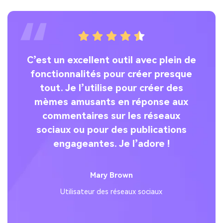
C’est un excellent outil avec plein de
J
u’à
fonctionnalités pour créer presque
ur
tout. Je l’utilise pour créer des
mèmes amusants en réponse aux
g
commentaires sur les réseaux
i ?
sociaux ou pour des publications
n
ue
engageantes. Je l’adore !
s
ur
Mary Brown
Utilisateur des réseaux sociaux