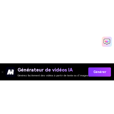
Générateur de vidéos IA
Générer
Générez facilement des vidéos à partir de texte ou d’images
Upload Your Photo
Media.io Online Tools Quality Rating：
4.7 (162,357 Votes)