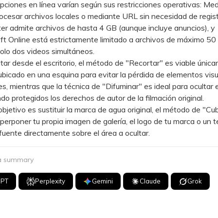
ones en línea varían según sus restricciones operativas: Medi
ocesar archivos locales o mediante URL sin necesidad de regist
er admite archivos de hasta 4 GB (aunque incluye anuncios), y
t Online está estrictamente limitado a archivos de máximo 50
olo dos videos simultáneos.
r desde el escritorio, el método de "Recortar" es viable únicam
ubicado en una esquina para evitar la pérdida de elementos vis
s, mientras que la técnica de "Difuminar" es ideal para ocultar e
o protegidos los derechos de autor de la filmación original.
jetivo es sustituir la marca de agua original, el método de "Cubr
perponer tu propia imagen de galería, el logo de tu marca o un 
 fuente directamente sobre el área a ocultar.
 a summary
GPT
Perplexity
Gemini
Claude
Grok