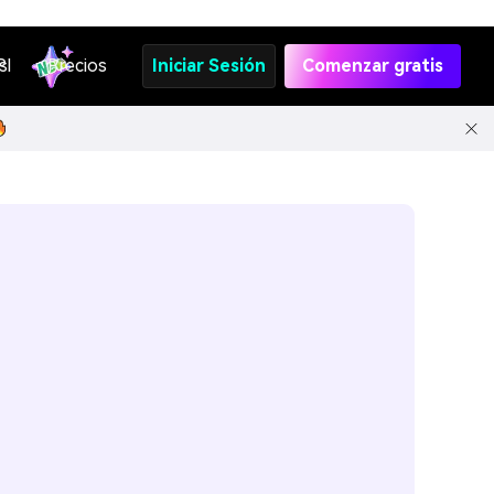
s
PI
Precios
Iniciar Sesión
Comenzar gratis