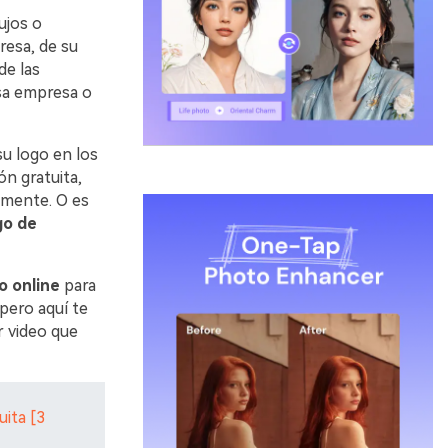
ujos o
resa, de su
de las
sa empresa o
su logo en los
ón gratuita,
remente. O es
go de
o online
para
 pero aquí te
r video que
uita [3