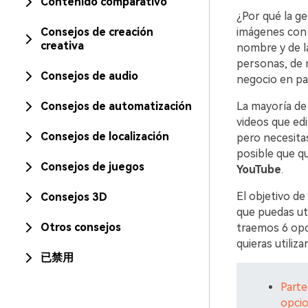
Contenido comparativo
¿Por qué la g
Consejos de creación
imágenes con 
creativa
nombre y de la
personas, de 
Consejos de audio
negocio en par
Consejos de automatización
La mayoría de 
videos que edi
Consejos de localización
pero necesitas
posible que qu
Consejos de juegos
YouTube
.
El objetivo de
Consejos 3D
que puedas uti
Otros consejos
traemos 6 opci
quieras utilizar
已禁用
Parte
opcio