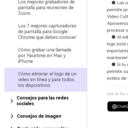
Los mejores grabadores de
● Las opci
pantalla para reuniones de
permite pr
Zoom
Video Cutt
Apowersof
Los 7 mejores capturadores
procesar s
de pantalla para Google
● Al edita
Chrome que debes conocer
logo está 
Cómo grabar una llamada
importante
por Facetime en Mac y
manteniend
iPhone
● Si tu ob
permite su
Cómo eliminar el logo de un
estilos de
video en línea y para todos
los dispositivos
Ask AI for
Consejos para las redes
sociales
Chat
Consejos de imagen