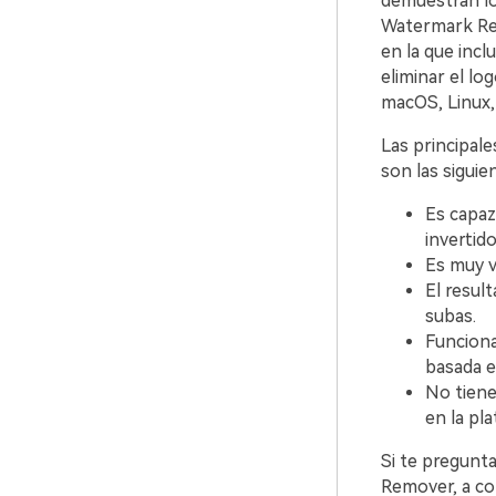
demuestran lo
Watermark Rem
en la que incl
eliminar el lo
macOS, Linux,
Las principale
son las siguie
Es capaz
invertido
Es muy v
El resul
subas.
Funciona
basada e
No tiene
en la pl
Si te pregunt
Remover, a con