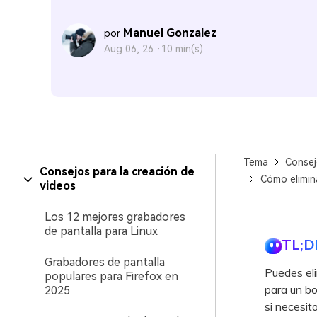
Manuel Gonzalez
por
Aug 06, 26 ·
10 min(s)
Tema
Consej
Consejos para la creación de
Cómo elimina
videos
Los 12 mejores grabadores
de pantalla para Linux
TL;D
Grabadores de pantalla
Puedes eli
populares para Firefox en
para un bo
2025
si necesit