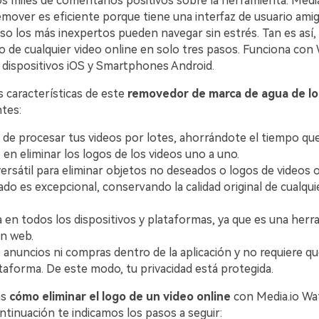
s miles de comentarios positivos sobre la herramienta. Media
over es eficiente porque tiene una interfaz de usuario amiga
uso los más inexpertos pueden navegar sin estrés. Tan es así
go de cualquier video online en solo tres pasos. Funciona co
 dispositivos iOS y Smartphones Android.
s características de este
removedor de marca de agua de l
ntes:
 de procesar tus videos por lotes, ahorrándote el tiempo qu
 en eliminar los logos de los videos uno a uno.
ersátil para eliminar objetos no deseados o logos de videos o
tado es excepcional, conservando la calidad original de cualqui
 en todos los dispositivos y plataformas, ya que es una herr
n web.
 anuncios ni compras dentro de la aplicación y no requiere qu
ataforma. De este modo, tu privacidad está protegida.
as
cómo eliminar el logo de un video online
con Media.io W
tinuación te indicamos los pasos a seguir: