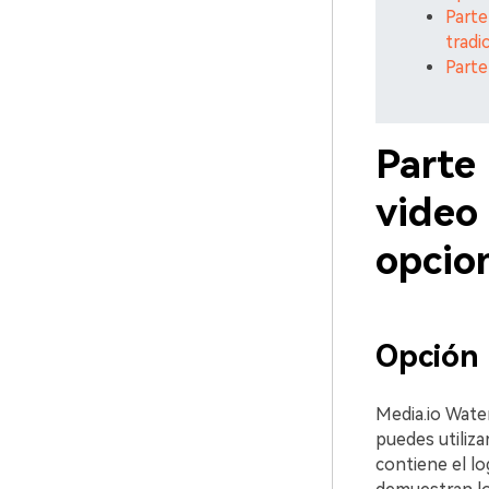
Parte
tradi
Parte
Parte 
video 
opcio
Opción
Media.io Wate
puedes utiliza
contiene el lo