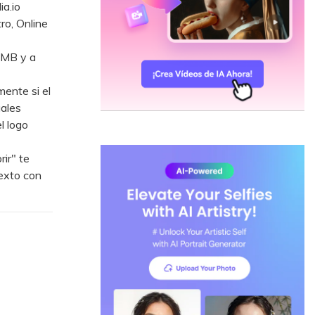
a.io
ro, Online
 MB y a
ente si el
uales
l logo
ir" te
texto con