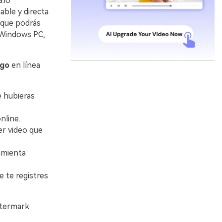
.io
ble y directa
, que podrás
n Windows PC,
ogo
en línea
e hubieras
nline.
er video que
amienta
e te registres
atermark