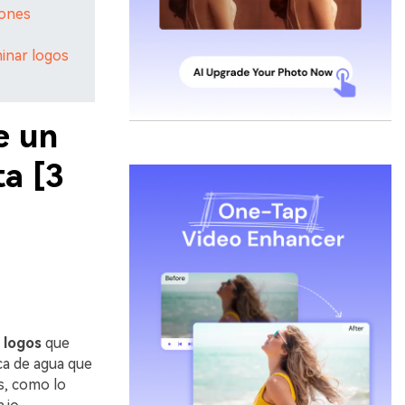
iones
minar logos
e un
ta [3
 logos
que
ca de agua que
s, como lo