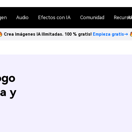
gen
Audio
Efectos con IA
Comunidad
Recurso
A
Crea imágenes IA ilimitadas. 100 % gratis!
Empieza gratis→
ogo
a y