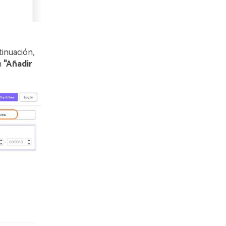
tinuación,
n
"Añadir