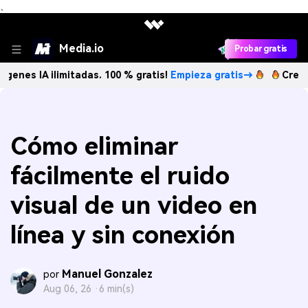
、
Media.io
Probar gratis
A ilimitadas. 100 % gratis!
Empieza gratis→
Crea imágene
Cómo eliminar
fácilmente el ruido
visual de un video en
línea y sin conexión
Manuel Gonzalez
por
Aug 06, 26 ·
6 min(s)