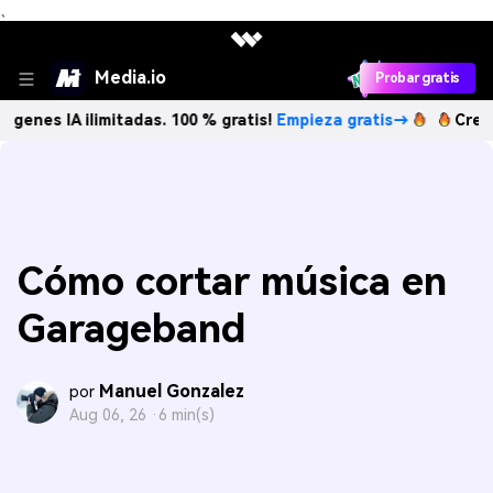
、
Media.io
Probar gratis
IA ilimitadas. 100 % gratis!
Empieza gratis→
Crea imágene
Cómo cortar música en
Garageband
Manuel Gonzalez
por
Aug 06, 26 ·
6 min(s)