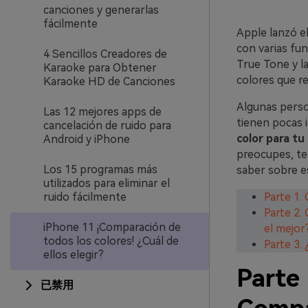
canciones y generarlas
fácilmente
Apple lanzó el
con varias fun
4 Sencillos Creadores de
True Tone y la
Karaoke para Obtener
colores que re
Karaoke HD de Canciones
Algunas person
Las 12 mejores apps de
tienen pocas 
cancelación de ruido para
color para tu
Android y iPhone
preocupes, te
Los 15 programas más
saber sobre es
utilizados para eliminar el
ruido fácilmente
Parte 1.
Parte 2.
iPhone 11 ¡Comparación de
el mejor
todos los colores! ¿Cuál de
Parte 3.
ellos elegir?
Parte 
已禁用