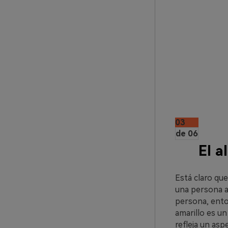
03
de 06
El a
Está claro qu
una persona al
persona, enton
amarillo es un
refleja un asp