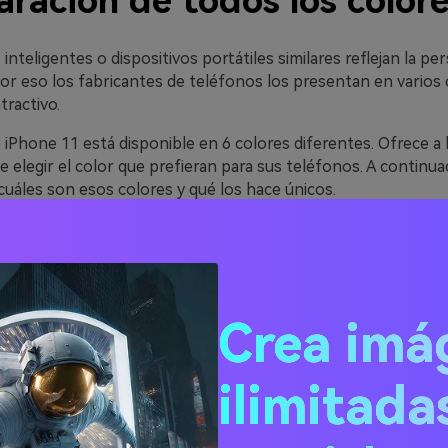
ración de todos los color
inteligentes o dispositivos portátiles similares reflejan la pe
Por eso los fabricantes de teléfonos los presentan en varios 
ractivo.
 iPhone 11 está disponible en 6 colores diferentes. Ofrece a l
 elegir el color que prefieran para sus teléfonos. A continua
uáles son esos colores y qué los hace únicos.
resco iPhone 11 verde
Crea imá
n duda el color más divertido de la gama iPhone 11. Al ser el co
 verde ofrece una vibración primaveral en cuanto tus ojos se p
rde
transmite una sensación optimista y alegre, por lo que ha
ilimitada
 popular entre los jóvenes.