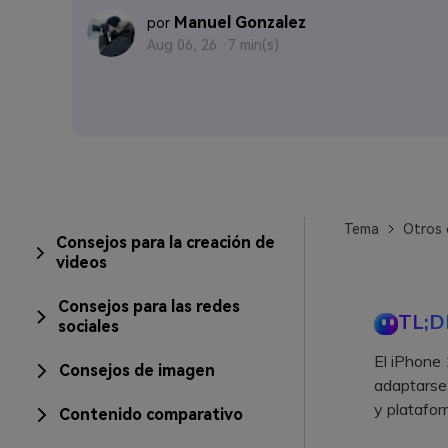
Manuel Gonzalez
por
Aug 06, 26 ·
7 min(s)
Tema
Otros 
Consejos para la creación de
videos
Consejos para las redes
TL;D
sociales
El iPhone 
Consejos de imagen
adaptarse 
y platafor
Contenido comparativo