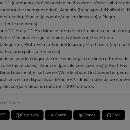
e 11 (estándar) está disponible en 6 colores: Verde (vibrante/pr
ndencia de moda/novedad), Amarillo (fresco/pastel brillante), R
/destacado), Blanco (elegante/requiere limpieza) y Negro
esistente a marcas).
one 11 Pro y 11 Pro Max se ofrecen en 4 colores con un enfo
erde Medianoche (grisáceo/militar/maduro), Gris Eterno
al/elegante), Plata Fina (refinado/clásico) y Oro Lujoso (represen
activo para público femenino).
delos pueden adquirirse de forma segura en línea a través de 
a ofertas oficiales), Amazon (posibles descuentos) y Best Buy.
ilidad adicional, el software Wondershare UniConverter permi
 archivos entre dispositivos (iPhone/Android), además de converti
 y descargar videos en más de 1000 formatos.
 a summary
GPT
Perplexity
Gemini
Claude
Grok