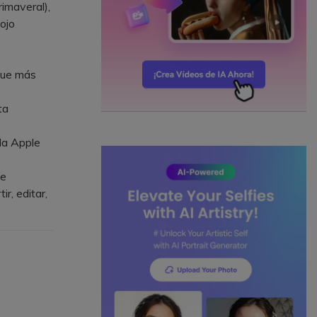
imaveral),
ojo
que más
ta
la Apple
te
r, editar,