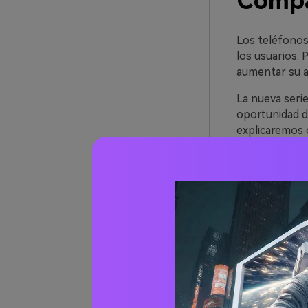
Compa
Los teléfonos 
los usuarios. 
aumentar su at
La nueva serie
oportunidad de
explicaremos c
01
de 06
El f
El verde es si
naturaleza, el
iPhone 11 ve
especialmente