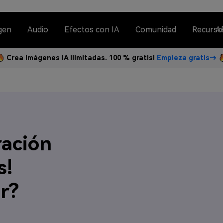
gen
Audio
Efectos con IA
Comunidad
Recurso
A
Crea imágenes IA ilimitadas. 100 % gratis!
Empieza gratis→
ación
s!
ir?