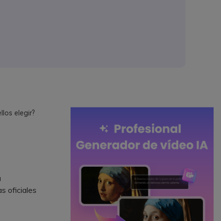
los elegir?
a
s oficiales