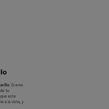
llo
rillo
. Si eres
 de tu
nque este
 a la vista, y