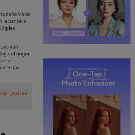
a serie viene
n la pantalla
ltiples
tras aún
legir
el mejor
No te
necesitas
Max: ¿cuál es