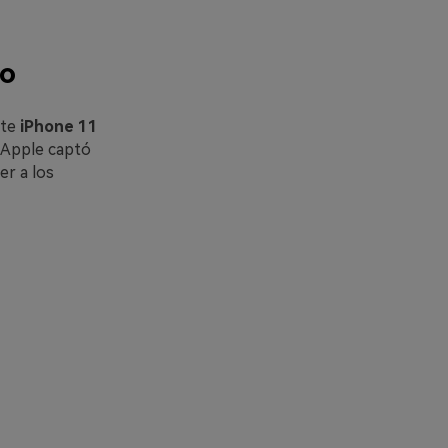
do
ste
iPhone 11
 Apple captó
er a los