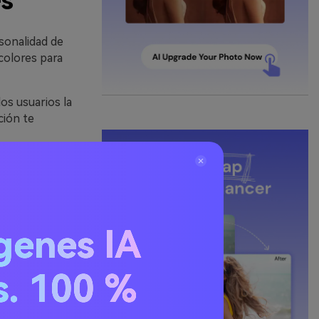
es
rsonalidad de
colores para
os usuarios la
ción te
genes IA
lor de la
osan en él. El
 sido
s. 100 %