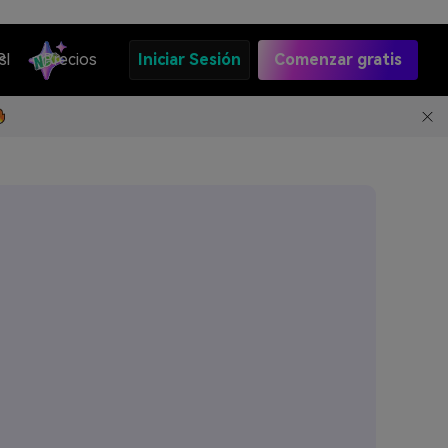
s
PI
Precios
Iniciar Sesión
Comenzar gratis