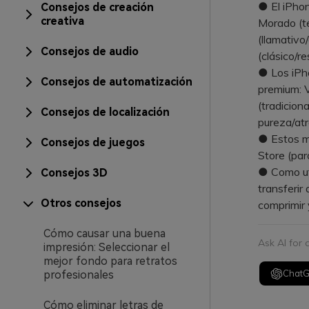
● El iPhon
Consejos de creación
creativa
Morado (te
(llamativo
Consejos de audio
(clásico/r
● Los iPh
Consejos de automatización
premium: V
(tradicion
Consejos de localización
pureza/atr
● Estos mo
Consejos de juegos
Store (par
● Como ut
Consejos 3D
transferir
Otros consejos
comprimir
Cómo causar una buena
Ask AI for
impresión: Seleccionar el
mejor fondo para retratos
Chat
profesionales
Cómo eliminar letras de