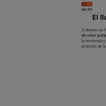
02
de 06
El l
Si deseas un 
de color púrp
la tendencia y
amantes de la 