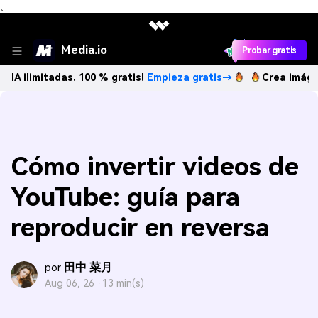
、
Media.io
Probar gratis
adas. 100 % gratis!
Empieza gratis→
Crea imágenes IA ilim
Cómo invertir videos de
YouTube: guía para
reproducir en reversa
田中 菜月
por
Aug 06, 26 ·
13 min(s)